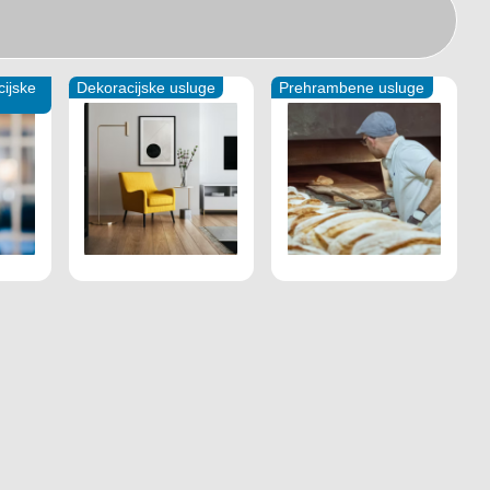
cijske
Dekoracijske usluge
Prehrambene usluge