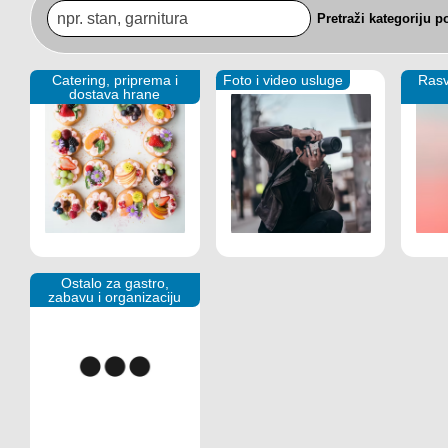
Pretraži kategoriju 
Catering, priprema i
Foto i video usluge
Rasv
dostava hrane
Ostalo za gastro,
zabavu i organizaciju