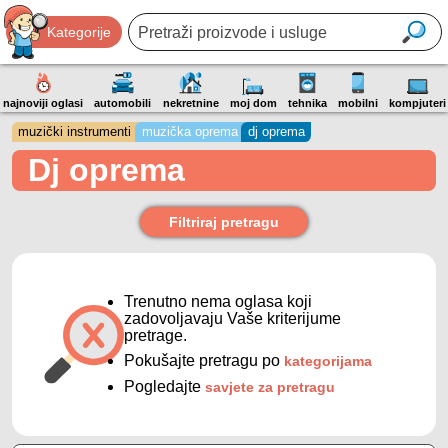
Kategorije
najnoviji oglasi
automobili
nekretnine
moj dom
tehnika
mobilni
kompjuteri
muzički instrumenti
muzička oprema
dj oprema
Dj oprema
Filtriraj pretragu
Trenutno nema oglasa koji
zadovoljavaju Vaše kriterijume
pretrage.
Pokušajte pretragu po
kategorijama
Pogledajte
savjete za pretragu