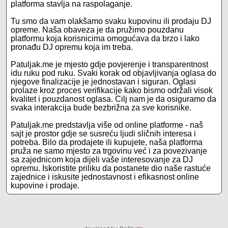
platforma stavlja na raspolaganje.
Tu smo da vam olakšamo svaku kupovinu ili prodaju DJ
opreme. Naša obaveza je da pružimo pouzdanu
platformu koja korisnicima omogućava da brzo i lako
pronađu DJ opremu koja im treba.
Patuljak.me je mjesto gdje povjerenje i transparentnost
idu ruku pod ruku. Svaki korak od objavljivanja oglasa do
njegove finalizacije je jednostavan i siguran. Oglasi
prolaze kroz proces verifikacije kako bismo održali visok
kvalitet i pouzdanost oglasa. Cilj nam je da osiguramo da
svaka interakcija bude bezbrižna za sve korisnike.
Patuljak.me predstavlja više od online platforme - naš
sajt je prostor gdje se susreću ljudi sličnih interesa i
potreba. Bilo da prodajete ili kupujete, naša platforma
pruža ne samo mjesto za trgovinu već i za povezivanje
sa zajednicom koja dijeli vaše interesovanje za DJ
opremu. Iskoristite priliku da postanete dio naše rastuće
zajednice i iskusite jednostavnost i efikasnost online
kupovine i prodaje.