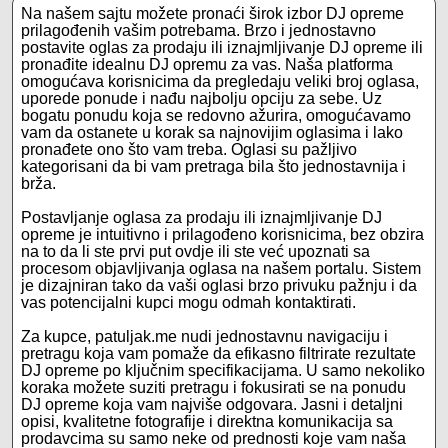
Na našem sajtu možete pronaći širok izbor DJ opreme
prilagođenih vašim potrebama. Brzo i jednostavno
postavite oglas za prodaju ili iznajmljivanje DJ opreme ili
pronađite idealnu DJ opremu za vas. Naša platforma
omogućava korisnicima da pregledaju veliki broj oglasa,
uporede ponude i nađu najbolju opciju za sebe. Uz
bogatu ponudu koja se redovno ažurira, omogućavamo
vam da ostanete u korak sa najnovijim oglasima i lako
pronađete ono što vam treba. Oglasi su pažljivo
kategorisani da bi vam pretraga bila što jednostavnija i
brža.
Postavljanje oglasa za prodaju ili iznajmljivanje DJ
opreme je intuitivno i prilagođeno korisnicima, bez obzira
na to da li ste prvi put ovdje ili ste već upoznati sa
procesom objavljivanja oglasa na našem portalu. Sistem
je dizajniran tako da vaši oglasi brzo privuku pažnju i da
vas potencijalni kupci mogu odmah kontaktirati.
Za kupce, patuljak.me nudi jednostavnu navigaciju i
pretragu koja vam pomaže da efikasno filtrirate rezultate
DJ opreme po ključnim specifikacijama. U samo nekoliko
koraka možete suziti pretragu i fokusirati se na ponudu
DJ opreme koja vam najviše odgovara. Jasni i detaljni
opisi, kvalitetne fotografije i direktna komunikacija sa
prodavcima su samo neke od prednosti koje vam naša