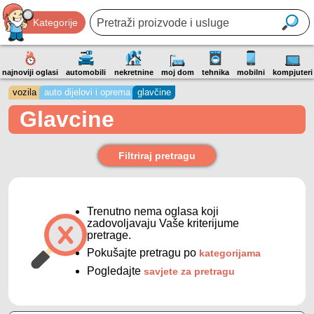
Kategorije
najnoviji oglasi
automobili
nekretnine
moj dom
tehnika
mobilni
kompjuteri
vozila
auto dijelovi i oprema
glavčine
Glavcine
Filtriraj pretragu
Trenutno nema oglasa koji
zadovoljavaju Vaše kriterijume
pretrage.
Pokušajte pretragu po
kategorijama
Pogledajte
savjete za pretragu