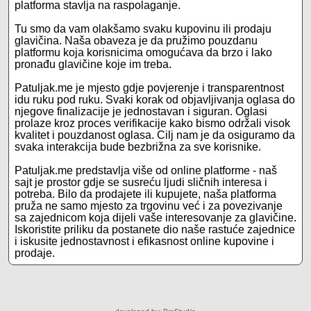
platforma stavlja na raspolaganje.
Tu smo da vam olakšamo svaku kupovinu ili prodaju
glavičina. Naša obaveza je da pružimo pouzdanu
platformu koja korisnicima omogućava da brzo i lako
pronađu glavičine koje im treba.
Patuljak.me je mjesto gdje povjerenje i transparentnost
idu ruku pod ruku. Svaki korak od objavljivanja oglasa do
njegove finalizacije je jednostavan i siguran. Oglasi
prolaze kroz proces verifikacije kako bismo održali visok
kvalitet i pouzdanost oglasa. Cilj nam je da osiguramo da
svaka interakcija bude bezbrižna za sve korisnike.
Patuljak.me predstavlja više od online platforme - naš
sajt je prostor gdje se susreću ljudi sličnih interesa i
potreba. Bilo da prodajete ili kupujete, naša platforma
pruža ne samo mjesto za trgovinu već i za povezivanje
sa zajednicom koja dijeli vaše interesovanje za glavičine.
Iskoristite priliku da postanete dio naše rastuće zajednice
i iskusite jednostavnost i efikasnost online kupovine i
prodaje.