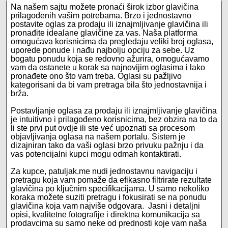
Na našem sajtu možete pronaći širok izbor glavičina
prilagođenih vašim potrebama. Brzo i jednostavno
postavite oglas za prodaju ili iznajmljivanje glavičina ili
pronađite idealane glavičine za vas. Naša platforma
omogućava korisnicima da pregledaju veliki broj oglasa,
uporede ponude i nađu najbolju opciju za sebe. Uz
bogatu ponudu koja se redovno ažurira, omogućavamo
vam da ostanete u korak sa najnovijim oglasima i lako
pronađete ono što vam treba. Oglasi su pažljivo
kategorisani da bi vam pretraga bila što jednostavnija i
brža.
Postavljanje oglasa za prodaju ili iznajmljivanje glavičina
je intuitivno i prilagođeno korisnicima, bez obzira na to da
li ste prvi put ovdje ili ste već upoznati sa procesom
objavljivanja oglasa na našem portalu. Sistem je
dizajniran tako da vaši oglasi brzo privuku pažnju i da
vas potencijalni kupci mogu odmah kontaktirati.
Za kupce, patuljak.me nudi jednostavnu navigaciju i
pretragu koja vam pomaže da efikasno filtrirate rezultate
glavičina po ključnim specifikacijama. U samo nekoliko
koraka možete suziti pretragu i fokusirati se na ponudu
glavičina koja vam najviše odgovara. Jasni i detaljni
opisi, kvalitetne fotografije i direktna komunikacija sa
prodavcima su samo neke od prednosti koje vam naša