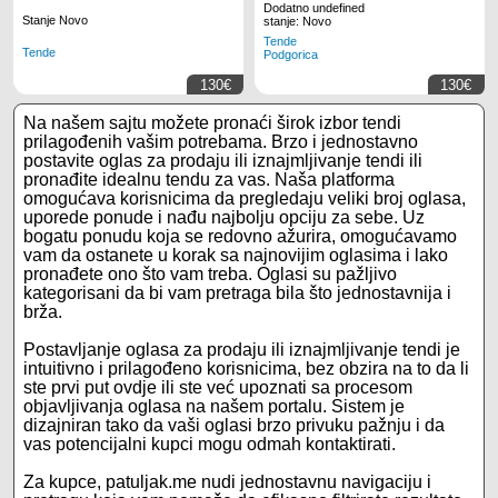
brzomontažna
brzomontažna
Dodatno undefined
Stanje Novo
stanje: Novo
Tende
Tende
Podgorica
130€
130€
Na našem sajtu možete pronaći širok izbor tendi
prilagođenih vašim potrebama. Brzo i jednostavno
postavite oglas za prodaju ili iznajmljivanje tendi ili
pronađite idealnu tendu za vas. Naša platforma
omogućava korisnicima da pregledaju veliki broj oglasa,
uporede ponude i nađu najbolju opciju za sebe. Uz
bogatu ponudu koja se redovno ažurira, omogućavamo
vam da ostanete u korak sa najnovijim oglasima i lako
pronađete ono što vam treba. Oglasi su pažljivo
kategorisani da bi vam pretraga bila što jednostavnija i
brža.
Postavljanje oglasa za prodaju ili iznajmljivanje tendi je
intuitivno i prilagođeno korisnicima, bez obzira na to da li
ste prvi put ovdje ili ste već upoznati sa procesom
objavljivanja oglasa na našem portalu. Sistem je
dizajniran tako da vaši oglasi brzo privuku pažnju i da
vas potencijalni kupci mogu odmah kontaktirati.
Za kupce, patuljak.me nudi jednostavnu navigaciju i