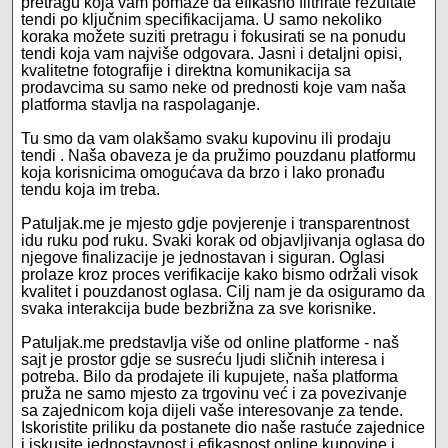
pretragu koja vam pomaže da efikasno filtrirate rezultate
tendi po ključnim specifikacijama. U samo nekoliko
koraka možete suziti pretragu i fokusirati se na ponudu
tendi koja vam najviše odgovara. Jasni i detaljni opisi,
kvalitetne fotografije i direktna komunikacija sa
prodavcima su samo neke od prednosti koje vam naša
platforma stavlja na raspolaganje.
Tu smo da vam olakšamo svaku kupovinu ili prodaju
tendi . Naša obaveza je da pružimo pouzdanu platformu
koja korisnicima omogućava da brzo i lako pronađu
tendu koja im treba.
Patuljak.me je mjesto gdje povjerenje i transparentnost
idu ruku pod ruku. Svaki korak od objavljivanja oglasa do
njegove finalizacije je jednostavan i siguran. Oglasi
prolaze kroz proces verifikacije kako bismo održali visok
kvalitet i pouzdanost oglasa. Cilj nam je da osiguramo da
svaka interakcija bude bezbrižna za sve korisnike.
Patuljak.me predstavlja više od online platforme - naš
sajt je prostor gdje se susreću ljudi sličnih interesa i
potreba. Bilo da prodajete ili kupujete, naša platforma
pruža ne samo mjesto za trgovinu već i za povezivanje
sa zajednicom koja dijeli vaše interesovanje za tende.
Iskoristite priliku da postanete dio naše rastuće zajednice
i iskusite jednostavnost i efikasnost online kupovine i