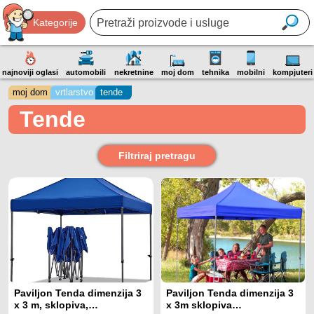
Kategorije
najnoviji oglasi
automobili
nekretnine
moj dom
tehnika
mobilni
kompjuteri
moj dom
vrtlarstvo
tende
Tende
Filtriraj pretragu
Paviljon Tenda dimenzija 3
Paviljon Tenda dimenzija 3
x 3 m, sklopiva,
x 3m sklopiva