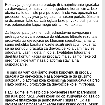
Postavljanje oglasa za prodaju ili iznajmljivanje igračaka
za djevojčice je intuitivno i prilagođeno korisnicima, bez
obzira na to da li ste prvi put ovde ili ste već upoznati sa
procesom objavljivanja oglasa na našem portalu. Sistem
je dizajniran tako da vaši oglasi brzo privuku pažnju i da
vas potencijalni kupci mogu odmah kontaktirati.
Za kupce, patuljak.me nudi jednostavnu navigaciju i
pretragu koja vam pomaže da efikasno filtrirate rezultate
proizvoda za djevojčice po ključnim specifikacijama. U
samo nekoliko koraka možete suziti pretragu i fokusirati
se na ponudu igračaka za djevojčice koja vam najviše
odgovara. Jasni i detaljni opisi, kvalitetne fotografije i
direktna komunikacija sa prodavcima su samo neke od
prednosti koje vam naša platforma stavlja na
raspolaganje.
Tu smo da vam olakšamo svaku kupovinu ili prodaju
igračaka za djevojčice. Naša obaveza je da pružimo
pouzdanu platformu koja korisnicima omogućava da brzo
i lako pronađu proizvode za djevojčice koje im trebaju.
Patuljak.me je mjesto gdje povjerenje i transparentnost
idu ruku pod ruku. Svaki korak od objavljivanja oglasa do
njegove finalizacije je jednostavan i siguran. Oglasi
prolaze kroz proces verifikacije kako bismo održali visok