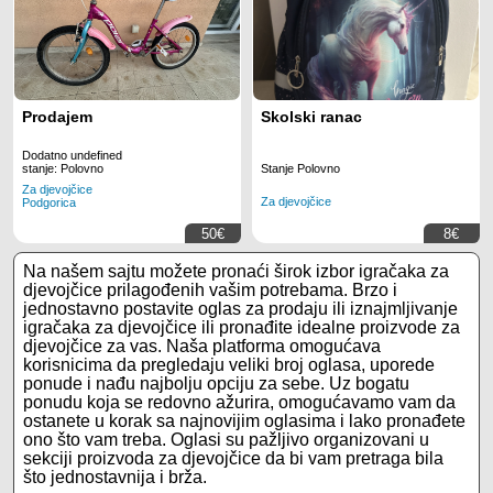
Prodajem
Skolski ranac
Dodatno undefined
Stanje Polovno
stanje: Polovno
Za djevojčice
Za djevojčice
Podgorica
50€
8€
Na našem sajtu možete pronaći širok izbor igračaka za
djevojčice prilagođenih vašim potrebama. Brzo i
jednostavno postavite oglas za prodaju ili iznajmljivanje
igračaka za djevojčice ili pronađite idealne proizvode za
djevojčice za vas. Naša platforma omogućava
korisnicima da pregledaju veliki broj oglasa, uporede
ponude i nađu najbolju opciju za sebe. Uz bogatu
ponudu koja se redovno ažurira, omogućavamo vam da
ostanete u korak sa najnovijim oglasima i lako pronađete
ono što vam treba. Oglasi su pažljivo organizovani u
sekciji proizvoda za djevojčice da bi vam pretraga bila
što jednostavnija i brža.