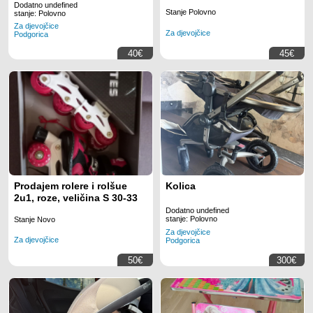
Dodatno undefined
Stanje Polovno
stanje: Polovno
Za djevojčice
Za djevojčice
Podgorica
40€
45€
Prodajem rolere i rolšue
Kolica
2u1, roze, veličina S 30-33
Dodatno undefined
stanje: Polovno
Stanje Novo
Za djevojčice
Za djevojčice
Podgorica
50€
300€