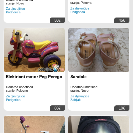
stanje: Polovno
stanje: Novo
Za djevojčice
Za djevojčice
Podgorica
Podgorica
50€
45€
Elektricni motor Peg Perego
Sandale
Dodatno undefined
Dodatno undefined
stanje: Polovno
stanje: Novo
Za djevojčice
Za djevojčice
Podgorica
Žabljak
60€
10€