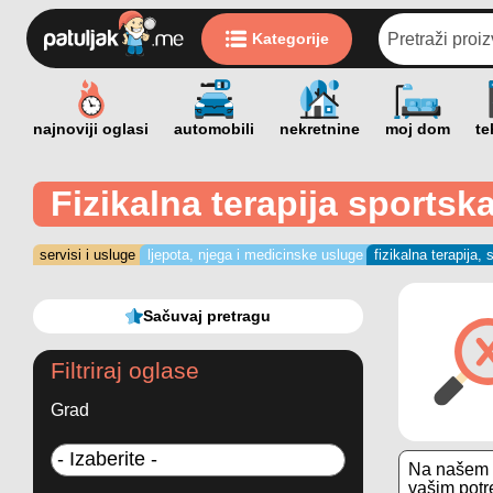
Kategorije
Fizikalna terapija sports
servisi i usluge
ljepota, njega i medicinske usluge
fizikalna terapija
Sačuvaj pretragu
Filtriraj oglase
Grad
Na našem s
vašim potr