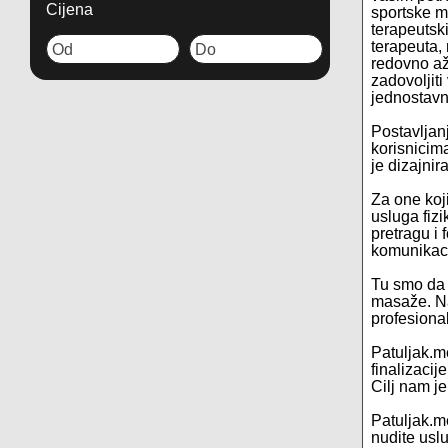
Cijena
sportske me
terapeutsk
terapeuta,
redovno až
zadovoljit
jednostavni
Postavljanj
korisnicima
je dizajnir
Za one koji
usluga fiz
pretragu i 
komunikaci
Tu smo da 
masaže. Na
profesional
Patuljak.m
finalizacij
Cilj nam j
Patuljak.me
nudite usl