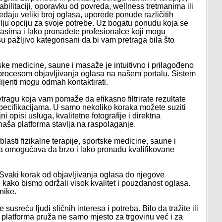
bilitaciji, oporavku od povreda, wellness tretmanima ili
ju veliki broj oglasa, uporede ponude različitih
olju opciju za svoje potrebe. Uz bogatu ponudu koja se
asima i lako pronađete profesionalce koji mogu
 pažljivo kategorisani da bi vam pretraga bila što
tske medicine, saune i masaže je intuitivno i prilagođeno
 sa procesom objavljivanja oglasa na našem portalu. Sistem
lijenti mogu odmah kontaktirati.
tragu koja vam pomaže da efikasno filtrirate rezultate
specifikacijama. U samo nekoliko koraka možete suziti
i opisi usluga, kvalitetne fotografije i direktna
aša platforma stavlja na raspolaganje.
asti fizikalne terapije, sportske medicine, saune i
 omogućava da brzo i lako pronađu kvalifikovane
 Svaki korak od objavljivanja oglasa do njegove
je kako bismo održali visok kvalitet i pouzdanost oglasa.
nike.
susreću ljudi sličnih interesa i potreba. Bilo da tražite ili
a platforma pruža ne samo mjesto za trgovinu već i za