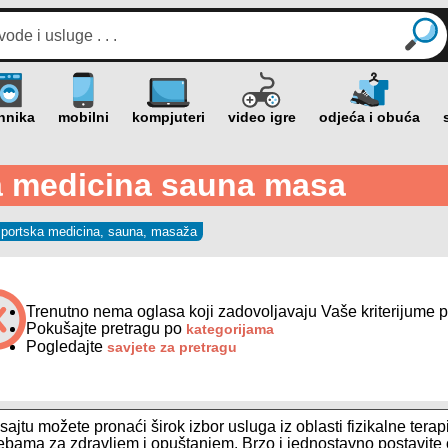
ka medicina sauna masa
, sportska medicina, sauna, masaža
Trenutno nema oglasa koji zadovoljavaju Vaše kriterijume p
Pokušajte pretragu po
kategorijama
Pogledajte
savjete za pretragu
ajtu možete pronaći širok izbor usluga iz oblasti fizikalne tera
ebama za zdravljem i opuštanjem. Brzo i jednostavno postavite og