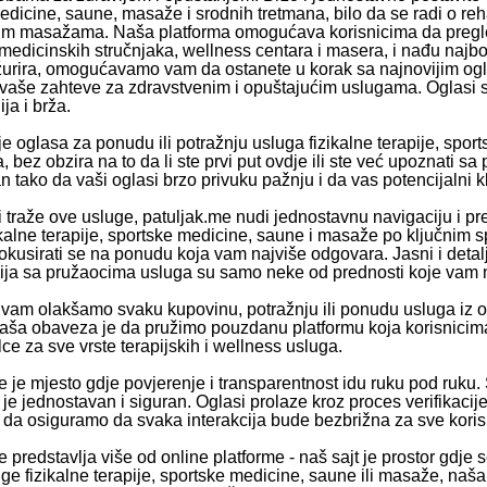
dicine, saune, masaže i srodnih tretmana, bilo da se radi o reha
im masažama. Naša platforma omogućava korisnicima da pregleda
 medicinskih stručnjaka, wellness centara i masera, i nađu najb
urira, omogućavamo vam da ostanete u korak sa najnovijim ogl
i vaše zahteve za zdravstvenim i opuštajućim uslugama. Oglasi su
ja i brža.
e oglasa za ponudu ili potražnju usluga fizikalne terapije, spor
, bez obzira na to da li ste prvi put ovdje ili ste već upoznati
an tako da vaši oglasi brzo privuku pažnju i da vas potencijalni k
 traže ove usluge, patuljak.me nudi jednostavnu navigaciju i pre
ikalne terapije, sportske medicine, saune i masaže po ključnim 
fokusirati se na ponudu koja vam najviše odgovara. Jasni i detaljn
ja sa pružaocima usluga su samo neke od prednosti koje vam n
vam olakšamo svaku kupovinu, potražnju ili ponudu usluga iz obl
ša obaveza je da pružimo pouzdanu platformu koja korisnicima
ce za sve vrste terapijskih i wellness usluga.
e je mjesto gdje povjerenje i transparentnost idu ruku pod ruku.
e je jednostavan i siguran. Oglasi prolaze kroz proces verifikaci
e da osiguramo da svaka interakcija bude bezbrižna za sve koris
 predstavlja više od online platforme - naš sajt je prostor gdje se 
uge fizikalne terapije, sportske medicine, saune ili masaže, naš