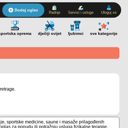
Dodaj oglas
Radnje
Servisi i usluge
Uloguj se
retrage.
pije, sportske medicine, saune i masaže prilagođenih
las za ponudu ili potražnju usluga fizikalne terapije,