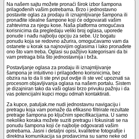
Na našem sajtu možete pronaći širok izbor šampona
prilagođenih vašim potrebama. Brzo i jednostavno
postavite oglas za prodaju ili iznajmljivanje šampona ili
pronađite idealne šampone koji će odgovarati vašim
zahtevima za njegu kose. Naša platforma omogućava
korisnicima da pregledaju veliki broj oglasa, uporede
ponude i nađu najbolju opciju za sebe. Uz bogatu
ponudu koja se redovno ažurira, omogućavamo vam da
ostanete u korak sa najnovijim oglasima i lako pronađete
ono što vam treba. Oglasi su pažljivo kategorisani da bi
vam pretraga bila što jednostavnija i brža.
Postavljanje oglasa za prodaju ili iznajmljivanje
šampona je intuitivno i prilagođeno korisnicima, bez
obzira na to da li ste prvi put ovdje ili ste već upoznati sa
procesom objavljivanja oglasa na našem portalu. Sistem
je dizajniran tako da vaši oglasi brzo privuku pažnju i da
vas potencijalni kupci mogu odmah kontaktirati.
Za kupce, patuljak.me nudi jednostavnu navigaciju i
pretragu koja vam pomaže da efikasno filtrirate rezultate
pretrage šampona po ključnim specifikacijama. U samo
nekoliko koraka možete suziti pretragu i fokusirati se na
ponudu šampona koji će najbolje odgovarati vašim
potrebama. Jasni i detaljni opisi, kvalitetne fotografije i
direktna komunikacija sa prodavcima su samo neke od