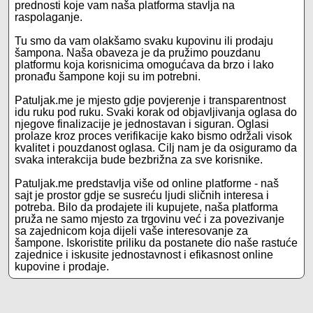
prednosti koje vam naša platforma stavlja na
raspolaganje.
Tu smo da vam olakšamo svaku kupovinu ili prodaju
šampona. Naša obaveza je da pružimo pouzdanu
platformu koja korisnicima omogućava da brzo i lako
pronađu šampone koji su im potrebni.
Patuljak.me je mjesto gdje povjerenje i transparentnost
idu ruku pod ruku. Svaki korak od objavljivanja oglasa do
njegove finalizacije je jednostavan i siguran. Oglasi
prolaze kroz proces verifikacije kako bismo održali visok
kvalitet i pouzdanost oglasa. Cilj nam je da osiguramo da
svaka interakcija bude bezbrižna za sve korisnike.
Patuljak.me predstavlja više od online platforme - naš
sajt je prostor gdje se susreću ljudi sličnih interesa i
potreba. Bilo da prodajete ili kupujete, naša platforma
pruža ne samo mjesto za trgovinu već i za povezivanje
sa zajednicom koja dijeli vaše interesovanje za
šampone. Iskoristite priliku da postanete dio naše rastuće
zajednice i iskusite jednostavnost i efikasnost online
kupovine i prodaje.