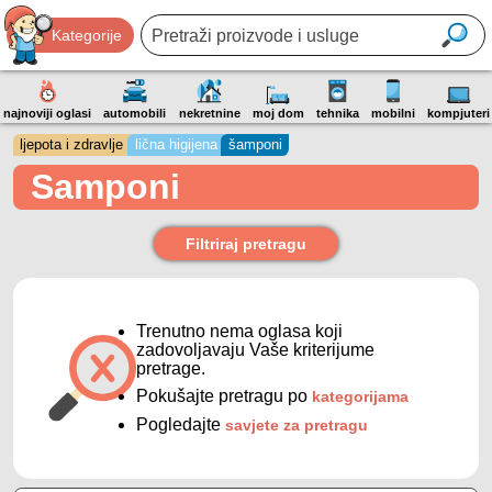
Kategorije
najnoviji oglasi
automobili
nekretnine
moj dom
tehnika
mobilni
kompjuteri
ljepota i zdravlje
lična higijena
šamponi
Samponi
Filtriraj pretragu
Trenutno nema oglasa koji
zadovoljavaju Vaše kriterijume
pretrage.
Pokušajte pretragu po
kategorijama
Pogledajte
savjete za pretragu