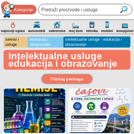
Kategorije
najnoviji oglasi
automobili
nekretnine
moj dom
tehnika
mobilni
kompjuteri
servisi i
edukacija i
intelektualne usluge - edukacija i
usluge
obrazovanje
obrazovanje
Intelektualne usluge
edukacija i obrazovanje
Filtriraj pretragu