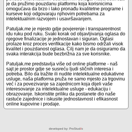
je da pružimo pouzdanu platformu koja korisnicima
omogućava da brzo i lako pronađu kvalitetne programe i
kurseve koji odgovaraju njihovim potrebama za
intelektualnim razvojem i usavršavanjem.
Patuljak.me je mjesto gdje povjerenje i transparentnost
idu ruku pod ruku. Svaki korak od objavljivanja oglasa do
njegove finalizacije je jednostavan i siguran. Oglasi
prolaze kroz proces verifikacije kako bismo održali visok
kvalitet i pouzdanost oglasa. Cilj nam je da osiguramo da
svaka interakcija bude bezbrižna za sve korisnike.
Patuljak.me predstavlja više od online platforme - naš
sajt je prostor gdje se susreću ljudi sličnih interesa i
potreba. Bilo da tražite ili nudite intelektualne edukativne
usluge, naša platforma pruža ne samo mjesto za trgovinu
već i za povezivanje sa zajednicom koja dijeli vaše
interesovanje za intelektualne usluge - edukaciju i
obrazovanje. Iskoristite priliku da postanete dio naše
rastuće zajednice i iskusite jednostavnost i efikasnost
online kupovine i prodaje.
developed by:
ProStud
/
o