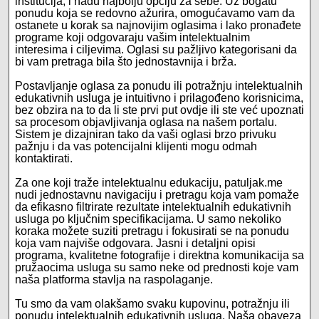
institucija, i nađu najbolju opciju za sebe. Uz bogatu
ponudu koja se redovno ažurira, omogućavamo vam da
ostanete u korak sa najnovijim oglasima i lako pronađete
programe koji odgovaraju vašim intelektualnim
interesima i ciljevima. Oglasi su pažljivo kategorisani da
bi vam pretraga bila što jednostavnija i brža.
Postavljanje oglasa za ponudu ili potražnju intelektualnih
edukativnih usluga je intuitivno i prilagođeno korisnicima,
bez obzira na to da li ste prvi put ovdje ili ste već upoznati
sa procesom objavljivanja oglasa na našem portalu.
Sistem je dizajniran tako da vaši oglasi brzo privuku
pažnju i da vas potencijalni klijenti mogu odmah
kontaktirati.
Za one koji traže intelektualnu edukaciju, patuljak.me
nudi jednostavnu navigaciju i pretragu koja vam pomaže
da efikasno filtrirate rezultate intelektualnih edukativnih
usluga po ključnim specifikacijama. U samo nekoliko
koraka možete suziti pretragu i fokusirati se na ponudu
koja vam najviše odgovara. Jasni i detaljni opisi
programa, kvalitetne fotografije i direktna komunikacija sa
pružaocima usluga su samo neke od prednosti koje vam
naša platforma stavlja na raspolaganje.
Tu smo da vam olakšamo svaku kupovinu, potražnju ili
ponudu intelektualnih edukativnih usluga. Naša obaveza