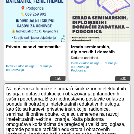
Privatni casovi matematike
Izrada seminarskih,
diplomskih i domaćih
zadataka
Dodatno undefined
Intelektualne usluge - Edukacija i
Intelektualne usluge - Edukacija i
obrazovanje
obrazovanje
Podgorica
15€
50€
Na našem sajtu možete pronaći širok izbor intelektualnih
usluga u oblasti edukacije i obrazovanja prilagođenih
vašim potrebama. Brzo i jednostavno postavite oglas za
ponudu ili potražnju intelektualnih edukativnih usluga,
kao što su kursevi, privatne instrukcije, radionice,
seminari ili online obuke, koje su usmerene na razvoj
intelektualnih veština i znanja. Naša platforma
omogućava korisnicima da pregledaju veliki broj oglasa,
uporede ponude različitih edukatora i obrazovnih