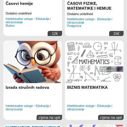
Časovi hemije
ČASOVI FIZIKE,
MATEMATIKE I HEMIJE
Dodatno undefined
Dodatno undefined
Intelektualne usluge - Edukacija i
Intelektualne usluge - Edukacija i
obrazovanje
obrazovanje
Budva
Podgorica
12€
15€
Izrada stručnih radova
BIZNIS MATEMATIKA
Intelektualne usluge - Edukacija i
Intelektualne usluge - Edukacija i
obrazovanje
obrazovanje
cijena na upit
cijena na upit