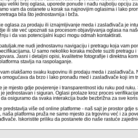
aju veliki broj oglasa, uporede ponude i nađu najbolju opciju z
o vam da ostanete u korak sa najnovijim oglasima i lako prona
retraga bila što jednostavnija i brža.
e oglasa za prodaju ili iznajmljivanje meda i zaslađivača je intui
dje ili ste već upoznati sa procesom objavljivanja oglasa na naš
žnju i da vas potencijalni kupci mogu odmah kontaktirati.
patuljak.me nudi jednostavnu navigaciju i pretragu koja vam poma
pecifikacijama. U samo nekoliko koraka možete suziti pretragu i
ovara. Jasni i detaljni opisi, kvalitetne fotografije i direktna
latforma stavlja na raspolaganje.
vam olakšamo svaku kupovinu ili prodaju meda i zaslađivača.
a omogućava da brzo i lako pronađu med i zaslađivače koji im t
e je mjesto gdje povjerenje i transparentnost idu ruku pod ruku.
e je jednostavan i siguran. Oglasi prolaze kroz proces verifikaci
e da osiguramo da svaka interakcija bude bezbrižna za sve koris
 predstavlja više od online platforme - naš sajt je prostor gdje s
te, naša platforma pruža ne samo mjesto za trgovinu već i za pov
đivače. Iskoristite priliku da postanete dio naše rastuće zajedni