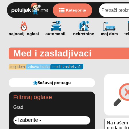
Kategorije
Med i zasladjivaci
moj dom
zdrava hrana
med i zaslađivači
Sačuvaj pretragu
Filtriraj oglase
Grad
Na našem s
prodaju il