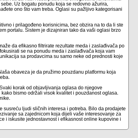
a sebe. Uz bogatu ponudu koja se redovno ažurira,
đete ono što vam treba. Oglasi su pažljivo kategorisani
tivno i prilagođeno korisnicima, bez obzira na to da li ste
em portalu. Sistem je dizajniran tako da vaši oglasi brzo
že da efikasno filtrirate rezultate meda i zaslađivača po
 fokusirati se na ponudu meda i zaslađivača koja vam
 komunikacija sa prodavcima su samo neke od prednosti koje
 Naša obaveza je da pružimo pouzdanu platformu koja
reba.
 Svaki korak od objavljivanja oglasa do njegove
je kako bismo održali visok kvalitet i pouzdanost oglasa.
nike.
e susreću ljudi sličnih interesa i potreba. Bilo da prodajete
ezivanje sa zajednicom koja dijeli vaše interesovanje za
ce i iskusite jednostavnost i efikasnost online kupovine i