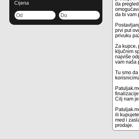
Cijena
da pregled
omogućavam
da bi vam p
Postavljanj
prvi put ov
privuku pa
Za kupce, 
ključnim s
najviše odg
vam naša p
Tu smo da 
korisnicim
Patuljak.m
finalizacij
Cilj nam j
Patuljak.me
ili kupuje
med i zasla
prodaje.