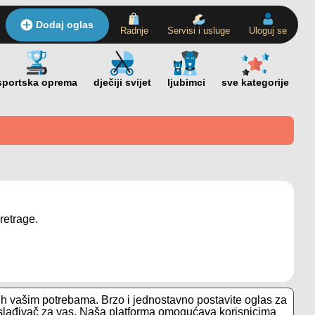
Dodaj oglas
Radnje
Servisi i usluge
Uloguj se
retrage.
h vašim potrebama. Brzo i jednostavno postavite oglas za
 zaslađivač za vas. Naša platforma omogućava korisnicima