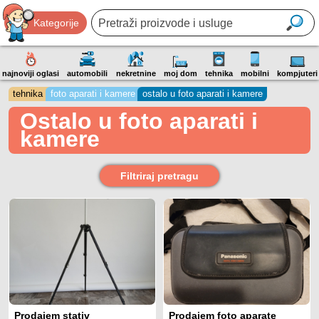
Kategorije
najnoviji oglasi
automobili
nekretnine
moj dom
tehnika
mobilni
kompjuteri
tehnika
foto aparati i kamere
ostalo u foto aparati i kamere
Ostalo u foto aparati i
kamere
Filtriraj pretragu
Prodajem stativ
Prodajem foto aparate