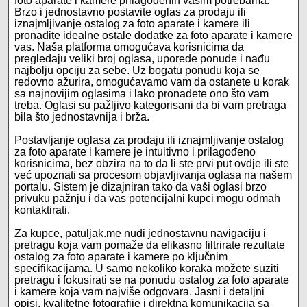
foto aparate i kamere prilagođenih vašim potrebama.
Brzo i jednostavno postavite oglas za prodaju ili
iznajmljivanje ostalog za foto aparate i kamere ili
pronađite idealne ostale dodatke za foto aparate i kamere
vas. Naša platforma omogućava korisnicima da
pregledaju veliki broj oglasa, uporede ponude i nađu
najbolju opciju za sebe. Uz bogatu ponudu koja se
redovno ažurira, omogućavamo vam da ostanete u korak
sa najnovijim oglasima i lako pronađete ono što vam
treba. Oglasi su pažljivo kategorisani da bi vam pretraga
bila što jednostavnija i brža.
Postavljanje oglasa za prodaju ili iznajmljivanje ostalog
za foto aparate i kamere je intuitivno i prilagođeno
korisnicima, bez obzira na to da li ste prvi put ovdje ili ste
već upoznati sa procesom objavljivanja oglasa na našem
portalu. Sistem je dizajniran tako da vaši oglasi brzo
privuku pažnju i da vas potencijalni kupci mogu odmah
kontaktirati.
Za kupce, patuljak.me nudi jednostavnu navigaciju i
pretragu koja vam pomaže da efikasno filtrirate rezultate
ostalog za foto aparate i kamere po ključnim
specifikacijama. U samo nekoliko koraka možete suziti
pretragu i fokusirati se na ponudu ostalog za foto aparate
i kamere koja vam najviše odgovara. Jasni i detaljni
opisi, kvalitetne fotografije i direktna komunikacija sa