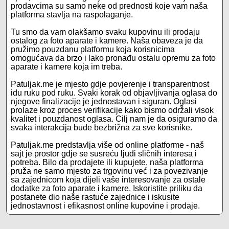
prodavcima su samo neke od prednosti koje vam naša
platforma stavlja na raspolaganje.
Tu smo da vam olakšamo svaku kupovinu ili prodaju
ostalog za foto aparate i kamere. Naša obaveza je da
pružimo pouzdanu platformu koja korisnicima
omogućava da brzo i lako pronađu ostalu opremu za foto
aparate i kamere koja im treba.
Patuljak.me je mjesto gdje povjerenje i transparentnost
idu ruku pod ruku. Svaki korak od objavljivanja oglasa do
njegove finalizacije je jednostavan i siguran. Oglasi
prolaze kroz proces verifikacije kako bismo održali visok
kvalitet i pouzdanost oglasa. Cilj nam je da osiguramo da
svaka interakcija bude bezbrižna za sve korisnike.
Patuljak.me predstavlja više od online platforme - naš
sajt je prostor gdje se susreću ljudi sličnih interesa i
potreba. Bilo da prodajete ili kupujete, naša platforma
pruža ne samo mjesto za trgovinu već i za povezivanje
sa zajednicom koja dijeli vaše interesovanje za ostale
dodatke za foto aparate i kamere. Iskoristite priliku da
postanete dio naše rastuće zajednice i iskusite
jednostavnost i efikasnost online kupovine i prodaje.