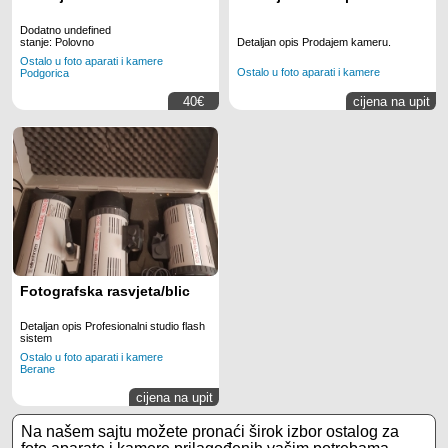
Dodatno undefined
Detaljan opis Prodajem kameru.
stanje: Polovno
Ostalo u foto aparati i kamere
Ostalo u foto aparati i kamere
Podgorica
40€
cijena na upit
Fotografska rasvjeta/blic
Detaljan opis Profesionalni studio flash
sistem
Ostalo u foto aparati i kamere
Berane
cijena na upit
Na našem sajtu možete pronaći širok izbor ostalog za