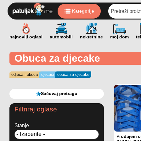
Kategorije
Obuca za djecake
odjeća i obuća
dječaci
obuća za dječake
Sačuvaj pretragu
Filtriraj oglase
Stanje
Prodajem o