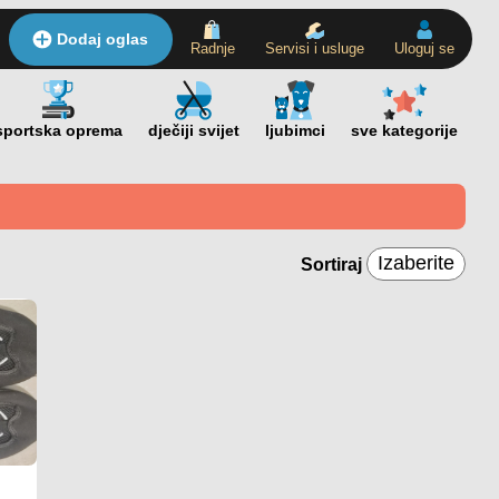
Dodaj oglas
Radnje
Servisi i usluge
Uloguj se
Sortiraj