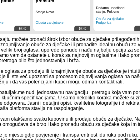
patike
premium
Dodatno undefined
stanje: Polovno
Stanje Novo
Obuća za dječake
Podgorica
ke
Obuća za dječake
60€
80€
ajtu možete pronaći širok izbor obuće za dječake prilagođenih
i iznajmljivanje obuće za dječake ili pronađite idealnu obuću 
 veliki broj oglasa, uporede ponude i nađu najbolju opciju za s
o vam da ostanete u korak sa najnovijim oglasima i lako prona
retraga bila što jednostavnija i brža.
e oglasa za prodaju ili iznajmljivanje obuće za dječake je intuiti
dje ili ste već upoznati sa procesom objavljivanja oglasa na naš
žnju i da vas potencijalni kupci mogu odmah kontaktirati.
patuljak.me nudi jednostavnu navigaciju i pretragu koja vam poma
 ključnim specifikacijama. U samo nekoliko koraka možete suziti
 odgovara. Jasni i detaljni opisi, kvalitetne fotografije i dire
aša platforma stavlja na raspolaganje.
vam olakšamo svaku kupovinu ili prodaju obuće za dječake. N
a omogućava da brzo i lako pronađu obuću za dječake koja im t
e je mjesto gdje povjerenje i transparentnost idu ruku pod ruku.