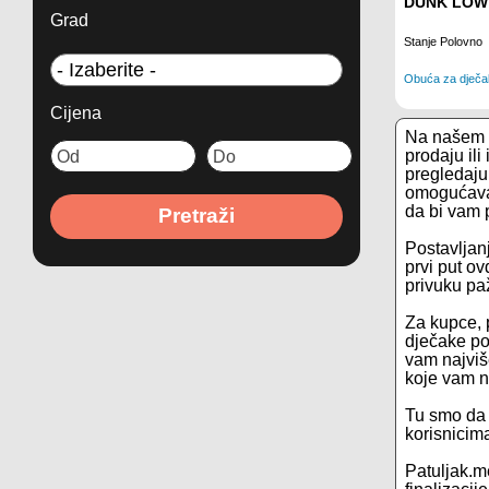
DUNK LOW 
Grad
Stanje Polovno
Obuća za dječa
Cijena
Na našem s
prodaju il
pregledaju
omogućavam
da bi vam p
Pretraži
Postavljanj
prvi put ov
privuku pa
Za kupce, 
dječake po
vam najviše
koje vam n
Tu smo da 
korisnicim
Patuljak.m