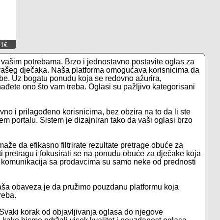
1€
 vašim potrebama. Brzo i jednostavno postavite oglas za
za vašeg dječaka. Naša platforma omogućava korisnicima da
ebe. Uz bogatu ponudu koja se redovno ažurira,
đete ono što vam treba. Oglasi su pažljivo kategorisani
vno i prilagođeno korisnicima, bez obzira na to da li ste
em portalu. Sistem je dizajniran tako da vaši oglasi brzo
že da efikasno filtrirate rezultate pretrage obuće za
 pretragu i fokusirati se na ponudu obuće za dječake koja
ktna komunikacija sa prodavcima su samo neke od prednosti
aša obaveza je da pružimo pouzdanu platformu koja
reba.
 Svaki korak od objavljivanja oglasa do njegove