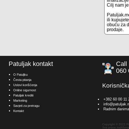
finalizacij
Cilj nam j
Patuljak.me
ili kupuje
obuću za dj
prodaje.
Patuljak kontakt
Call
060 
O Patuljku
Česta pitanja
Korisničk
Uslovi korišćenja
Online sigurnost
Patuljak krediti
+382 60 00 11 
Marketing
info@patuljak.
Savjeti za pretragu
Radnim danima
Kontakt
Copyright © 2021 
Sva prava zadržana