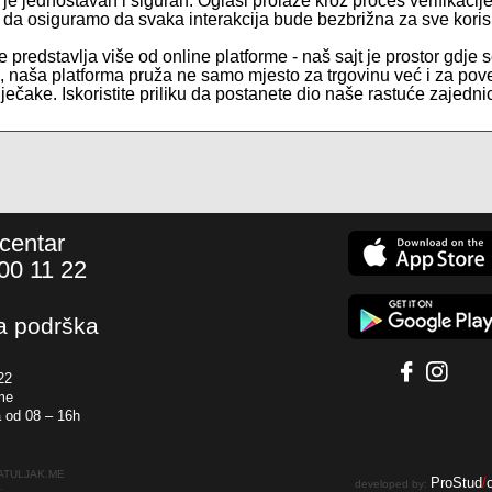
e je jednostavan i siguran. Oglasi prolaze kroz proces verifikaci
e da osiguramo da svaka interakcija bude bezbrižna za sve koris
 predstavlja više od online platforme - naš sajt je prostor gdje s
te, naša platforma pruža ne samo mjesto za trgovinu već i za pov
ečake. Iskoristite priliku da postanete dio naše rastuće zajednic
 centar
00 11 22
a podrška
22
me
 od 08 – 16h
PATULJAK.ME
ProStud
/
developed by:
.