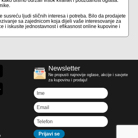
je kako bismo održali visok kvalitet i pouzdanost oglasa.
nike.
e susreću ljudi sličnih interesa i potreba. Bilo da prodajete
ezivanje sa zajednicom koja dijeli vaše interesovanje za
e i iskusite jednostavnost i efikasnost online kupovine i
Newsletter
Ne propusti najnovije oglase, akcije i savjete
za kupovinu i prodaju!
o