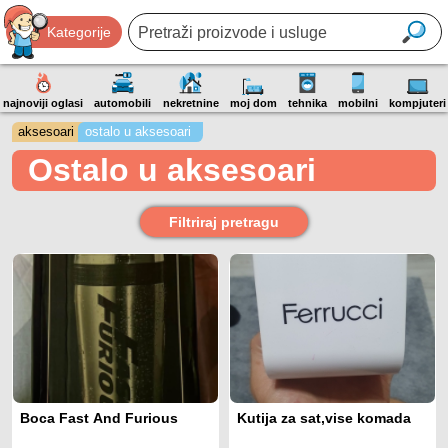
Kategorije
najnoviji oglasi
automobili
nekretnine
moj dom
tehnika
mobilni
kompjuteri
aksesoari
ostalo u aksesoari
Ostalo u aksesoari
Filtriraj pretragu
Boca Fast And Furious
Kutija za sat,vise komada