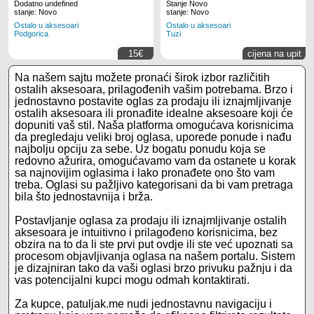
Dodatno undefined
Stanje Novo
stanje: Novo
stanje: Novo
Ostalo u aksesoari
Ostalo u aksesoari
Podgorica
Tuzi
15€
cijena na upit
Na našem sajtu možete pronaći širok izbor različitih
ostalih aksesoara, prilagođenih vašim potrebama. Brzo i
jednostavno postavite oglas za prodaju ili iznajmljivanje
ostalih aksesoara ili pronađite idealne aksesoare koji će
dopuniti vaš stil. Naša platforma omogućava korisnicima
da pregledaju veliki broj oglasa, uporede ponude i nađu
najbolju opciju za sebe. Uz bogatu ponudu koja se
redovno ažurira, omogućavamo vam da ostanete u korak
sa najnovijim oglasima i lako pronađete ono što vam
treba. Oglasi su pažljivo kategorisani da bi vam pretraga
bila što jednostavnija i brža.
Postavljanje oglasa za prodaju ili iznajmljivanje ostalih
aksesoara je intuitivno i prilagođeno korisnicima, bez
obzira na to da li ste prvi put ovdje ili ste već upoznati sa
procesom objavljivanja oglasa na našem portalu. Sistem
je dizajniran tako da vaši oglasi brzo privuku pažnju i da
vas potencijalni kupci mogu odmah kontaktirati.
Za kupce, patuljak.me nudi jednostavnu navigaciju i