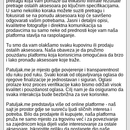
pretragu koja vam pomaže da efikasno filtrirate rezultate
pretrage ostalih aksesoara po ključnim specifikacijama.
U samo nekoliko koraka možete suziti pretragu i
fokusirati se na ponudu aksesoara koji će savršeno
odgovarati vašim potrebama. Jasni i detaljni opisi,
kvalitetne fotografije i direktna komunikacija sa
prodavcima su samo neke od prednosti koje vam naša
platforma stavlja na raspolaganje.
Tu smo da vam olakšamo svaku kupovinu ili prodaju
ostalih aksesoara. Naša obaveza je da pružimo
pouzdanu platformu koja korisnicima omogućava da brzo
i lako pronađu aksesoare koje traže.
Patuljak.me je mjesto gdje povjerenje i transparentnost
idu ruku pod ruku. Svaki korak od objavljivanja oglasa do
njegove finalizacije je jednostavan i siguran. Oglasi
prolaze kroz proces verifikacije kako bismo održali visok
kvalitet i pouzdanost oglasa. Cilj nam je da osiguramo da
svaka interakcija bude bezbrižna za sve korisnike.
Patuljak.me predstavlja više od online platforme - naš
sajt je prostor gdje se susreću ljudi sličnih interesa i
potreba. Bilo da prodajete ili kupujete, naša platforma
pruža ne samo mjesto za trgovinu već i za povezivanje
sa zajednicom koja dijeli vaše interesovanje za ostale
aksesoare. Iskoristite priliku da postanete dio naše