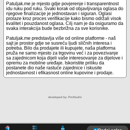
Patuljak.me je mjesto gdje povjerenje i transparentnost
idu ruku pod ruku. Svaki korak od objavljivanja oglasa do
njegove finalizacije je jednostavan i siguran. Oglasi
prolaze kroz proces verifikacije kako bismo održali visok
kvalitet i pouzdanost oglasa. Cilj nam je da osiguramo da
svaka interakcija bude bezbrižna za sve korisnike.
Patuljak.me predstavlja više od online platforme - naš
sajt je prostor gdje se susreću ljudi sličnih interesa i
potreba. Bilo da prodajete ili kupujete, naša platforma
pruža ne samo mjesto za trgovinu već i za povezivanje
sa zajednicom koja dijeli vaše interesovanje za dijelove i
opremu za mobilne uređaje. Iskoristite priliku da
postanete dio naše rastuće zajednice i iskusite
jednostavnost i efikasnost online kupovine i prodaje.
developed by:
ProStud
/
o
Dodaj oglas