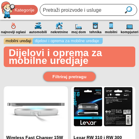
Kategorije
najnoviji oglasi
automobili
nekretnine
moj dom
tehnika
mobilni
kompjuteri
mobilni uređaji
dijelovi i oprema za mobilne uređaje
Dijelovi i oprema za
mobilne uredjaje
Filtriraj pretragu
Wireless Fast Charger 15W
Lexar RW 310 i RW 300