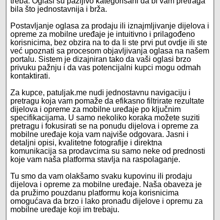
treba. Oglasi su pažljivo kategorisani da bi vam pretraga
bila što jednostavnija i brža.
Postavljanje oglasa za prodaju ili iznajmljivanje dijelova i
opreme za mobilne uređaje je intuitivno i prilagođeno
korisnicima, bez obzira na to da li ste prvi put ovdje ili ste
već upoznati sa procesom objavljivanja oglasa na našem
portalu. Sistem je dizajniran tako da vaši oglasi brzo
privuku pažnju i da vas potencijalni kupci mogu odmah
kontaktirati.
Za kupce, patuljak.me nudi jednostavnu navigaciju i
pretragu koja vam pomaže da efikasno filtrirate rezultate
dijelova i opreme za mobilne uređaje po ključnim
specifikacijama. U samo nekoliko koraka možete suziti
pretragu i fokusirati se na ponudu dijelova i opreme za
mobilne uređaje koja vam najviše odgovara. Jasni i
detaljni opisi, kvalitetne fotografije i direktna
komunikacija sa prodavcima su samo neke od prednosti
koje vam naša platforma stavlja na raspolaganje.
Tu smo da vam olakšamo svaku kupovinu ili prodaju
dijelova i opreme za mobilne uređaje. Naša obaveza je
da pružimo pouzdanu platformu koja korisnicima
omogućava da brzo i lako pronađu dijelove i opremu za
mobilne uređaje koji im trebaju.