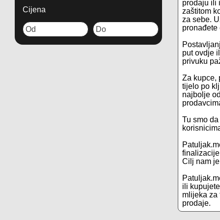
prodaju ili
Cijena
zaštitom k
za sebe. U
pronađete o
Postavljanj
put ovdje i
privuku pa
Za kupce, 
tijelo po k
najbolje od
prodavcima
Tu smo da 
korisnicim
Patuljak.m
finalizacij
Cilj nam j
Patuljak.me
ili kupuje
mlijeka za 
prodaje.