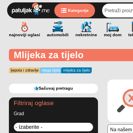
Kategorije
Mlijeka za tijelo
ljepota i zdravlje
njega tijela
mlijeka za tijelo
Sačuvaj pretragu
Filtriraj oglase
Grad
Na našem s