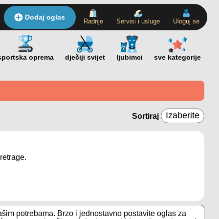
Dodaj oglas
Radnje
Servisi i usluge
Uloguj se
Sortiraj
retrage.
vašim potrebama. Brzo i jednostavno postavite oglas za