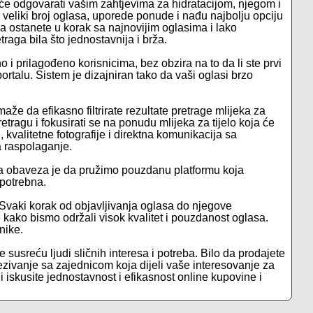
ja će odgovarati vašim zahtjevima za hidratacijom, njegom i
veliki broj oglasa, uporede ponude i nađu najbolju opciju
ostanete u korak sa najnovijim oglasima i lako
raga bila što jednostavnija i brža.
no i prilagođeno korisnicima, bez obzira na to da li ste prvi
rtalu. Sistem je dizajniran tako da vaši oglasi brzo
že da efikasno filtrirate rezultate pretrage mlijeka za
tragu i fokusirati se na ponudu mlijeka za tijelo koja će
 kvalitetne fotografije i direktna komunikacija sa
 raspolaganje.
ša obaveza je da pružimo pouzdanu platformu koja
 potrebna.
 Svaki korak od objavljivanja oglasa do njegove
je kako bismo održali visok kvalitet i pouzdanost oglasa.
nike.
e susreću ljudi sličnih interesa i potreba. Bilo da prodajete
ezivanje sa zajednicom koja dijeli vaše interesovanje za
 i iskusite jednostavnost i efikasnost online kupovine i