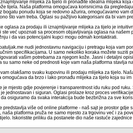
 iznajmljivanje mlijeka za tijelo ili pronađite idealna mlijeka ko
ože tijela. Naša platforma omogućava korisnicima da pregledaju 
z bogatu ponudu koja se redovno ažurira, omogućavamo vam da 
no što vam treba. Oglasi su pažljivo kategorisani da bi vam pret
e oglasa za prodaju ili iznajmljivanje mlijeka za tijelo je intuitiv
li ste već upoznati sa procesom objavljivanja oglasa na našem po
žnju i da vas potencijalni kupci mogu odmah kontaktirati.
patuljak.me nudi jednostavnu navigaciju i pretragu koja vam poma
ljučnim specifikacijama. U samo nekoliko koraka možete suziti pre
govarati vašim potrebama za njegom kože. Jasni i detaljni opisi,
 su samo neke od prednosti koje vam naša platforma stavlja na
vam olakšamo svaku kupovinu ili prodaju mlijeka za tijelo. Na
a omogućava da brzo i lako pronađu mlijeka za tijelo koja su im
e je mjesto gdje povjerenje i transparentnost idu ruku pod ruku.
e je jednostavan i siguran. Oglasi prolaze kroz proces verifikaci
e da osiguramo da svaka interakcija bude bezbrižna za sve koris
 predstavlja više od online platforme - naš sajt je prostor gdje s
te, naša platforma pruža ne samo mjesto za trgovinu već i za pov
tijelo. Iskoristite priliku da postanete dio naše rastuće zajednice