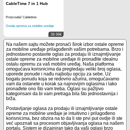
CableTime 7 in 1 Hub
Proizvođač Cabletime
Ostala oprema za mobilne uređaje
39.99€
Na našem sajtu možete pronaći širok izbor ostale opreme
za mobilne uređaje prilagođenih vašim potrebama. Brzo i
jednostavno postavite oglas za prodaju ili iznajmljivanje
ostale opreme za mobilne uređaje ili pronađite idealnu
ostalu opremu za vaš mobilni uređaj. Naša platforma
omogućava korisnicima da pregledaju veliki broj oglasa,
uporede ponude i nađu najbolju opciju za sebe. Uz
bogatu ponudu koja se redovno ažurira, omogućavamo
vam da ostanete u korak sa najnovijim oglasima i lako
pronađete ono što vam treba. Oglasi su pažljivo
kategorisani da bi vam pretraga bila što jednostavnija i
brža.
Postavljanje oglasa za prodaju ili iznajmljivanje ostale
opreme za mobilne uređaje je intuitivno i prilagođeno
korisnicima, bez obzira na to da li ste prvi put ovdje ili ste
već upoznati sa procesom objavljivanja oglasa na našem
portalu. Sistem je dizajniran tako da vaši oglasi brzo