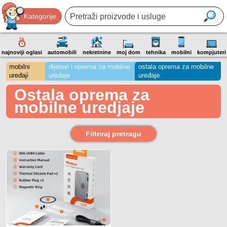
Kategorije
najnoviji oglasi
automobili
nekretnine
moj dom
tehnika
mobilni
kompjuteri
mobilni
dijelovi i oprema za mobilne
ostala oprema za mobilne
uređaji
uređaje
uređaje
Ostala oprema za
mobilne uredjaje
Filtriraj pretragu