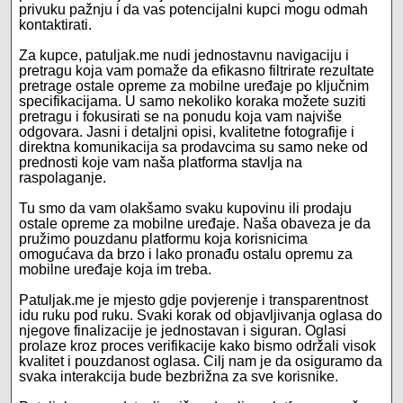
privuku pažnju i da vas potencijalni kupci mogu odmah
kontaktirati.
Za kupce, patuljak.me nudi jednostavnu navigaciju i
pretragu koja vam pomaže da efikasno filtrirate rezultate
pretrage ostale opreme za mobilne uređaje po ključnim
specifikacijama. U samo nekoliko koraka možete suziti
pretragu i fokusirati se na ponudu koja vam najviše
odgovara. Jasni i detaljni opisi, kvalitetne fotografije i
direktna komunikacija sa prodavcima su samo neke od
prednosti koje vam naša platforma stavlja na
raspolaganje.
Tu smo da vam olakšamo svaku kupovinu ili prodaju
ostale opreme za mobilne uređaje. Naša obaveza je da
pružimo pouzdanu platformu koja korisnicima
omogućava da brzo i lako pronađu ostalu opremu za
mobilne uređaje koja im treba.
Patuljak.me je mjesto gdje povjerenje i transparentnost
idu ruku pod ruku. Svaki korak od objavljivanja oglasa do
njegove finalizacije je jednostavan i siguran. Oglasi
prolaze kroz proces verifikacije kako bismo održali visok
kvalitet i pouzdanost oglasa. Cilj nam je da osiguramo da
svaka interakcija bude bezbrižna za sve korisnike.