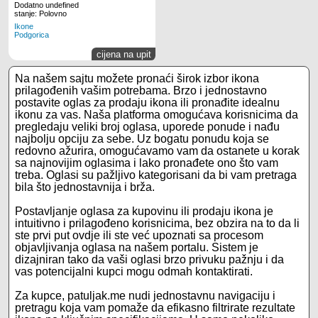
Dodatno undefined
stanje: Polovno
Ikone
Podgorica
cijena na upit
Na našem sajtu možete pronaći širok izbor ikona
prilagođenih vašim potrebama. Brzo i jednostavno
postavite oglas za prodaju ikona ili pronađite idealnu
ikonu za vas. Naša platforma omogućava korisnicima da
pregledaju veliki broj oglasa, uporede ponude i nađu
najbolju opciju za sebe. Uz bogatu ponudu koja se
redovno ažurira, omogućavamo vam da ostanete u korak
sa najnovijim oglasima i lako pronađete ono što vam
treba. Oglasi su pažljivo kategorisani da bi vam pretraga
bila što jednostavnija i brža.
Postavljanje oglasa za kupovinu ili prodaju ikona je
intuitivno i prilagođeno korisnicima, bez obzira na to da li
ste prvi put ovdje ili ste već upoznati sa procesom
objavljivanja oglasa na našem portalu. Sistem je
dizajniran tako da vaši oglasi brzo privuku pažnju i da
vas potencijalni kupci mogu odmah kontaktirati.
Za kupce, patuljak.me nudi jednostavnu navigaciju i
pretragu koja vam pomaže da efikasno filtrirate rezultate