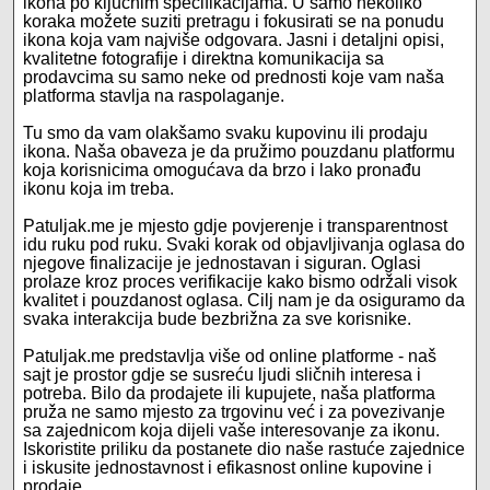
ikona po ključnim specifikacijama. U samo nekoliko
koraka možete suziti pretragu i fokusirati se na ponudu
ikona koja vam najviše odgovara. Jasni i detaljni opisi,
kvalitetne fotografije i direktna komunikacija sa
prodavcima su samo neke od prednosti koje vam naša
platforma stavlja na raspolaganje.
Tu smo da vam olakšamo svaku kupovinu ili prodaju
ikona. Naša obaveza je da pružimo pouzdanu platformu
koja korisnicima omogućava da brzo i lako pronađu
ikonu koja im treba.
Patuljak.me je mjesto gdje povjerenje i transparentnost
idu ruku pod ruku. Svaki korak od objavljivanja oglasa do
njegove finalizacije je jednostavan i siguran. Oglasi
prolaze kroz proces verifikacije kako bismo održali visok
kvalitet i pouzdanost oglasa. Cilj nam je da osiguramo da
svaka interakcija bude bezbrižna za sve korisnike.
Patuljak.me predstavlja više od online platforme - naš
sajt je prostor gdje se susreću ljudi sličnih interesa i
potreba. Bilo da prodajete ili kupujete, naša platforma
pruža ne samo mjesto za trgovinu već i za povezivanje
sa zajednicom koja dijeli vaše interesovanje za ikonu.
Iskoristite priliku da postanete dio naše rastuće zajednice
i iskusite jednostavnost i efikasnost online kupovine i
prodaje.