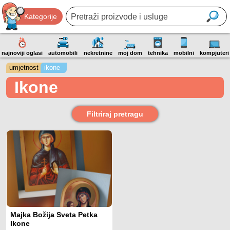
Kategorije
najnoviji oglasi
automobili
nekretnine
moj dom
tehnika
mobilni
kompjuteri
umjetnost
ikone
Ikone
Filtriraj pretragu
Majka Božija Sveta Petka
Ikone