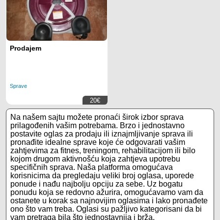
Prodajem
Sprave
20€
Na našem sajtu možete pronaći širok izbor sprava
prilagođenih vašim potrebama. Brzo i jednostavno
postavite oglas za prodaju ili iznajmljivanje sprava ili
pronađite idealne sprave koje će odgovarati vašim
zahtjevima za fitnes, treningom, rehabilitacijom ili bilo
kojom drugom aktivnošću koja zahtjeva upotrebu
specifičnih sprava. Naša platforma omogućava
korisnicima da pregledaju veliki broj oglasa, uporede
ponude i nađu najbolju opciju za sebe. Uz bogatu
ponudu koja se redovno ažurira, omogućavamo vam da
ostanete u korak sa najnovijim oglasima i lako pronađete
ono što vam treba. Oglasi su pažljivo kategorisani da bi
vam pretraga bila što jednostavnija i brža.