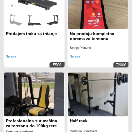
Prodajem traku za trčanje
Na prodaju kompletna
oprema za teretanu
Stanje Polovno
Sprave
Sprave
550€
7200€
Profesionalna sut mašina
Half rack
za teretanu do 100kg tereta
odlicno ocuvana
Dodatno undefined
Dodatno undefined