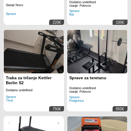
Dodatno undefined
Stanje Novo
stanje: Polovno
Sprave
Sprave
Bar
220€
100€
Traka za trčanje Kettler
Sprave za teretanu
Berlin S2
Dodatno undefined
Dodatno undefined
stanje: Polovno
Sprave
Sprave
Tivat
Podgorica
750€
850€