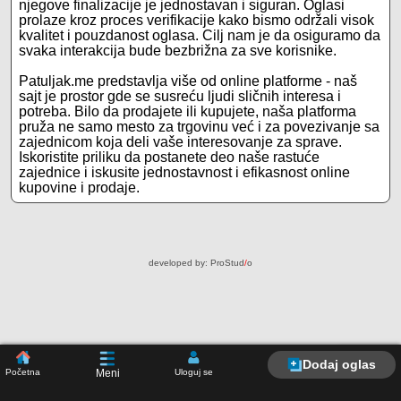
njegove finalizacije je jednostavan i siguran. Oglasi
prolaze kroz proces verifikacije kako bismo održali visok
kvalitet i pouzdanost oglasa. Cilj nam je da osiguramo da
svaka interakcija bude bezbrižna za sve korisnike.
Patuljak.me predstavlja više od online platforme - naš
sajt je prostor gde se susreću ljudi sličnih interesa i
potreba. Bilo da prodajete ili kupujete, naša platforma
pruža ne samo mesto za trgovinu već i za povezivanje sa
zajednicom koja deli vaše interesovanje za sprave.
Iskoristite priliku da postanete deo naše rastuće
zajednice i iskusite jednostavnost i efikasnost online
kupovine i prodaje.
developed by:
ProStud
/
o
Dodaj oglas
Početna
Uloguj se
Meni