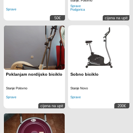
stanje: Polovno
Sprave
Sprave
Podgorica
50€
cijena na upit
Poklanjam nordijsko biciklo
Sobno biciklo
Stanje Polovno
Stanje Novo
Sprave
Sprave
cijena na upit
200€