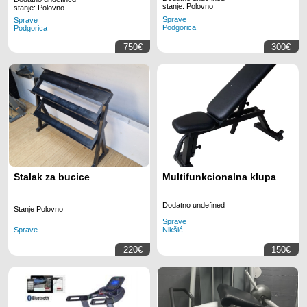
stanje: Polovno
stanje: Polovno
Sprave
Sprave
Podgorica
Podgorica
750€
300€
Stalak za bucice
Multifunkcionalna klupa
Dodatno undefined
Stanje Polovno
Sprave
Sprave
Nikšić
220€
150€