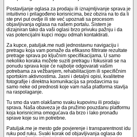
Postavljanje oglasa za prodaju ili iznajmljivanje sprava je
intuitivno i prilagođeno korisnicima, bez obzira na to da li
ste prvi put ovdje ili ste već upoznati sa procesom
objavljivanja oglasa na našem portalu. Sistem je
dizajniran tako da vaši oglasi brzo privuku pažnju i da
vas potencijalni kupci mogu odmah kontaktirati.
Za kupce, patuljak.me nudi jednostavnu navigaciju i
pretragu koja vam pomaže da efikasno filtrirate rezultate
pretrage sprava po ključnim specifikacijama. U samo
nekoliko koraka možete suziti pretragu i fokusirati se na
ponudu sprava koje će najbolje odgovarati vašim
potrebama za vežbanjem, rehabilitacijom ili specifičnim
sportskim aktivnostima. Jasni i detaljni opisi, kvalitetne
fotografije i direktna komunikacija sa prodavcima su
samo neke od prednosti koje vam naša platforma stavlja
na raspolaganje.
Tu smo da vam olakšamo svaku kupovinu ili prodaju
sprava. Naša obaveza je da pružimo pouzdanu platformu
koja korisnicima omogućava da brzo i lako pronađu
sprave koje su im potrebne.
Patuljak.me je mesto gde povjerenje i transparentnost idu
ruku pod ruku. Svaki korak od objavljivanja oglasa do