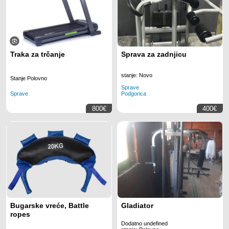
Traka za trčanje
Sprava za zadnjicu
stanje: Novo
Stanje Polovno
Sprave
Sprave
Podgorica
800€
400€
Bugarske vreće, Battle
Gladiator
ropes
Dodatno undefined