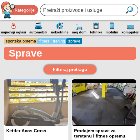
Kategorije
najnoviji oglasi
automobili
nekretnine
moj dom
tehnika
mobilni
kompjuteri
sportska oprema
fitnes i trening
sprave
Sprave
Filtriraj pretragu
Kettler Axos Cross
Prodajem sprave za
teretanu i fitnes opremu