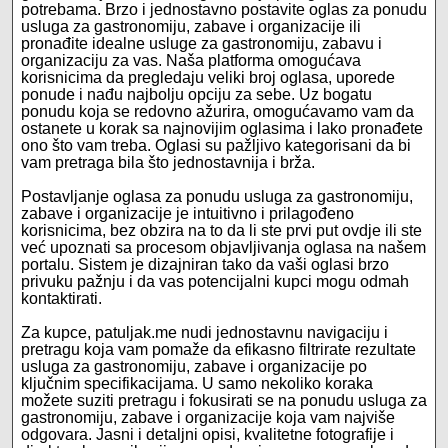
potrebama. Brzo i jednostavno postavite oglas za ponudu
usluga za gastronomiju, zabave i organizacije ili
pronađite idealne usluge za gastronomiju, zabavu i
organizaciju za vas. Naša platforma omogućava
korisnicima da pregledaju veliki broj oglasa, uporede
ponude i nađu najbolju opciju za sebe. Uz bogatu
ponudu koja se redovno ažurira, omogućavamo vam da
ostanete u korak sa najnovijim oglasima i lako pronađete
ono što vam treba. Oglasi su pažljivo kategorisani da bi
vam pretraga bila što jednostavnija i brža.
Postavljanje oglasa za ponudu usluga za gastronomiju,
zabave i organizacije je intuitivno i prilagođeno
korisnicima, bez obzira na to da li ste prvi put ovdje ili ste
već upoznati sa procesom objavljivanja oglasa na našem
portalu. Sistem je dizajniran tako da vaši oglasi brzo
privuku pažnju i da vas potencijalni kupci mogu odmah
kontaktirati.
Za kupce, patuljak.me nudi jednostavnu navigaciju i
pretragu koja vam pomaže da efikasno filtrirate rezultate
usluga za gastronomiju, zabave i organizacije po
ključnim specifikacijama. U samo nekoliko koraka
možete suziti pretragu i fokusirati se na ponudu usluga za
gastronomiju, zabave i organizacije koja vam najviše
odgovara. Jasni i detaljni opisi, kvalitetne fotografije i