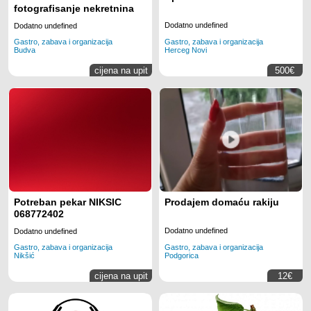
fotografisanje nekretnina
Dodatno undefined
Dodatno undefined
Gastro, zabava i organizacija
Gastro, zabava i organizacija
Herceg Novi
Budva
cijena na upit
500€
Potreban pekar NIKSIC
Prodajem domaću rakiju
068772402
Dodatno undefined
Dodatno undefined
Gastro, zabava i organizacija
Gastro, zabava i organizacija
Podgorica
Nikšić
cijena na upit
12€