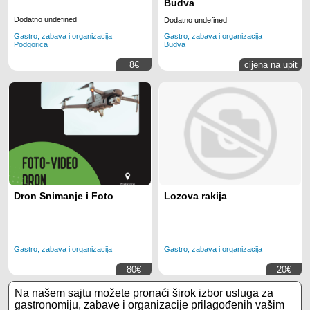
Budva
Dodatno undefined
Dodatno undefined
Gastro, zabava i organizacija
Gastro, zabava i organizacija
Podgorica
Budva
8€
cijena na upit
Dron Snimanje i Foto
Lozova rakija
Gastro, zabava i organizacija
Gastro, zabava i organizacija
80€
20€
Na našem sajtu možete pronaći širok izbor usluga za
gastronomiju, zabave i organizacije prilagođenih vašim