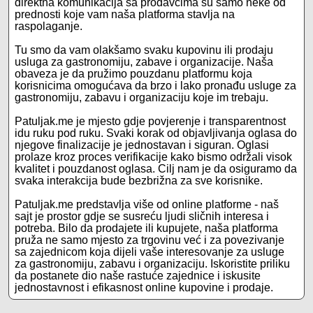
direktna komunikacija sa prodavcima su samo neke od
prednosti koje vam naša platforma stavlja na
raspolaganje.
Tu smo da vam olakšamo svaku kupovinu ili prodaju
usluga za gastronomiju, zabave i organizacije. Naša
obaveza je da pružimo pouzdanu platformu koja
korisnicima omogućava da brzo i lako pronađu usluge za
gastronomiju, zabavu i organizaciju koje im trebaju.
Patuljak.me je mjesto gdje povjerenje i transparentnost
idu ruku pod ruku. Svaki korak od objavljivanja oglasa do
njegove finalizacije je jednostavan i siguran. Oglasi
prolaze kroz proces verifikacije kako bismo održali visok
kvalitet i pouzdanost oglasa. Cilj nam je da osiguramo da
svaka interakcija bude bezbrižna za sve korisnike.
Patuljak.me predstavlja više od online platforme - naš
sajt je prostor gdje se susreću ljudi sličnih interesa i
potreba. Bilo da prodajete ili kupujete, naša platforma
pruža ne samo mjesto za trgovinu već i za povezivanje
sa zajednicom koja dijeli vaše interesovanje za usluge
za gastronomiju, zabavu i organizaciju. Iskoristite priliku
da postanete dio naše rastuće zajednice i iskusite
jednostavnost i efikasnost online kupovine i prodaje.