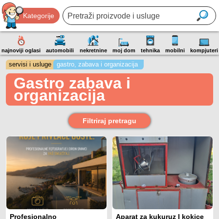
Kategorije
najnoviji oglasi
automobili
nekretnine
moj dom
tehnika
mobilni
kompjuteri
servisi i usluge
gastro, zabava i organizacija
Gastro zabava i
organizacija
Filtriraj pretragu
Profesionalno
Aparat za kukuruz I kokice