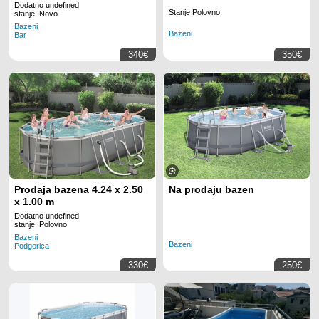
bazena 340 u Srbiji i Crnoj
Dodatno undefined
Stanje Polovno
Gori. POPUSTI I AKCIJE.
stanje: Novo
Bazeni
Bazeni
Bar
340€
350€
Prodaja bazena 4.24 x 2.50
Na prodaju bazen
x 1.00 m
Dodatno undefined
stanje: Polovno
Bazeni
Bazeni
Podgorica
330€
250€