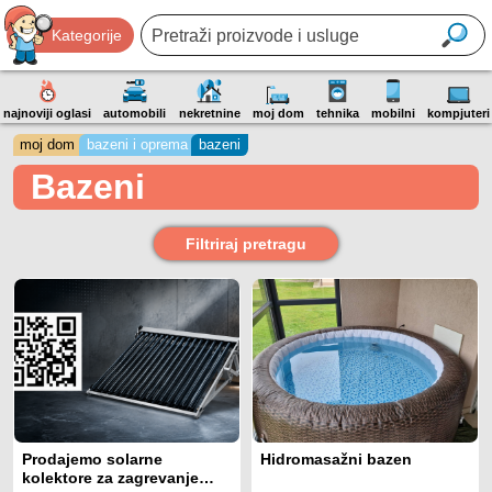
Kategorije
najnoviji oglasi
automobili
nekretnine
moj dom
tehnika
mobilni
kompjuteri
moj dom
bazeni i oprema
bazeni
Bazeni
Filtriraj pretragu
Prodajemo solarne
Hidromasažni bazen
kolektore za zagrevanje