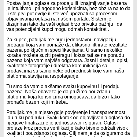
Postavljanje oglasa za prodaju ili iznajmljivanje bazena
je intuitivno i prilagođeno korisnicima, bez obzira na to da
li ste prvi put ovdje ili ste već upoznati sa procesom
objavljivanja oglasa na našem portalu. Sistem je
dizajniran tako da vaši oglasi brzo privuku pažnju i da
vas potencijalni kupci mogu odmah kontaktirati.
Za kupce, patuljak.me nudi jednostavnu navigaciju i
pretragu koja vam pomaže da efikasno filtrirate rezultate
bazena po ključnim specifikacijama. U samo nekoliko
koraka možete suziti pretragu i fokusirati se na ponudu
bazena koja vam najviše odgovara. Jasni i detaljni opisi,
kvalitetne fotografije i direktna komunikacija sa
prodavcima su samo neke od prednosti koje vam naša
platforma stavlja na raspolaganje.
Tu smo da vam olakšamo svaku kupovinu ili prodaju
bazena. Naša obaveza je da pružimo pouzdanu
platformu koja korisnicima omogućava da brzo i lako
pronađu bazen koji im treba.
Patuljak.me je mjesto gdje povjerenje i transparentnost
idu ruku pod ruku. Svaki korak od objavljivanja oglasa do
njegove finalizacije je jednostavan i siguran. Oglasi
prolaze kroz proces verifikacije kako bismo održali visok
kvalitet i pouzdanost oglasa. Cilj nam je da osiguramo da