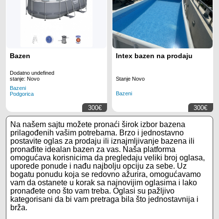
Bazen
Intex bazen na prodaju
Dodatno undefined
Stanje Novo
stanje: Novo
Bazeni
Bazeni
Podgorica
300€
300€
Na našem sajtu možete pronaći širok izbor bazena
prilagođenih vašim potrebama. Brzo i jednostavno
postavite oglas za prodaju ili iznajmljivanje bazena ili
pronađite idealan bazen za vas. Naša platforma
omogućava korisnicima da pregledaju veliki broj oglasa,
uporede ponude i nađu najbolju opciju za sebe. Uz
bogatu ponudu koja se redovno ažurira, omogućavamo
vam da ostanete u korak sa najnovijim oglasima i lako
pronađete ono što vam treba. Oglasi su pažljivo
kategorisani da bi vam pretraga bila što jednostavnija i
brža.