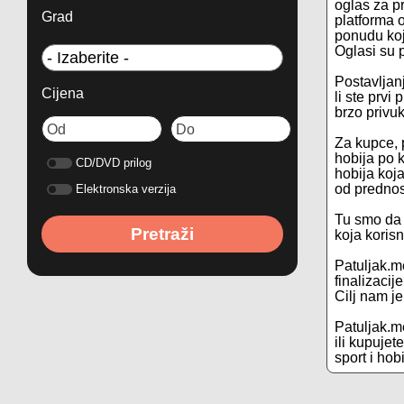
oglas za pr
Grad
platforma 
ponudu koj
Oglasi su p
Postavljanj
Cijena
li ste prvi
brzo privu
Za kupce, 
hobija po 
CD/DVD prilog
hobija koja
od prednos
Elektronska verzija
Tu smo da 
Pretraži
koja koris
Patuljak.m
finalizacij
Cilj nam j
Patuljak.me
ili kupuje
sport i hob