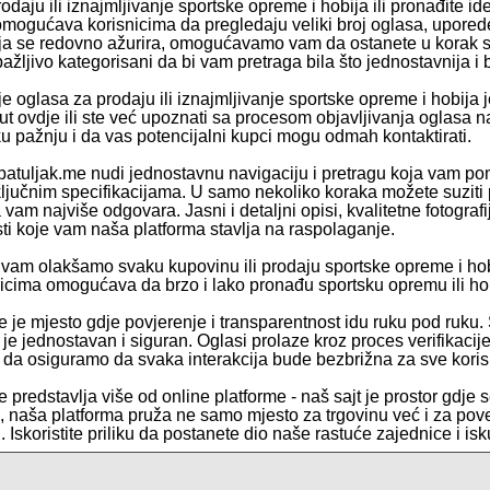
odaju ili iznajmljivanje sportske opreme i hobija ili pronađite id
omogućava korisnicima da pregledaju veliki broj oglasa, upored
a se redovno ažurira, omogućavamo vam da ostanete u korak sa
ažljivo kategorisani da bi vam pretraga bila što jednostavnija i 
e oglasa za prodaju ili iznajmljivanje sportske opreme i hobija j
 put ovdje ili ste već upoznati sa procesom objavljivanja oglasa 
ku pažnju i da vas potencijalni kupci mogu odmah kontaktirati.
patuljak.me nudi jednostavnu navigaciju i pretragu koja vam poma
ključnim specifikacijama. U samo nekoliko koraka možete suziti 
 vam najviše odgovara. Jasni i detaljni opisi, kvalitetne fotogr
ti koje vam naša platforma stavlja na raspolaganje.
vam olakšamo svaku kupovinu ili prodaju sportske opreme i ho
nicima omogućava da brzo i lako pronađu sportsku opremu ili hobi
e je mjesto gdje povjerenje i transparentnost idu ruku pod ruku.
e je jednostavan i siguran. Oglasi prolaze kroz proces verifikaci
e da osiguramo da svaka interakcija bude bezbrižna za sve koris
 predstavlja više od online platforme - naš sajt je prostor gdje s
te, naša platforma pruža ne samo mjesto za trgovinu već i za pov
i. Iskoristite priliku da postanete dio naše rastuće zajednice i i