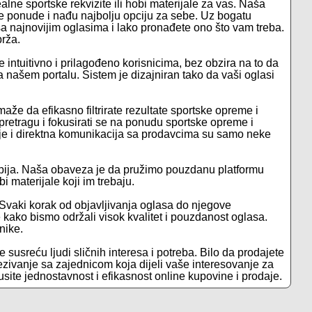
ealne sportske rekvizite ili hobi materijale za vas. Naša
e ponude i nađu najbolju opciju za sebe. Uz bogatu
 najnovijim oglasima i lako pronađete ono što vam treba.
brža.
e intuitivno i prilagođeno korisnicima, bez obzira na to da
na našem portalu. Sistem je dizajniran tako da vaši oglasi
že da efikasno filtrirate rezultate sportske opreme i
pretragu i fokusirati se na ponudu sportske opreme i
afije i direktna komunikacija sa prodavcima su samo neke
bija. Naša obaveza je da pružimo pouzdanu platformu
 materijale koji im trebaju.
 Svaki korak od objavljivanja oglasa do njegove
je kako bismo održali visok kvalitet i pouzdanost oglasa.
nike.
e susreću ljudi sličnih interesa i potreba. Bilo da prodajete
ezivanje sa zajednicom koja dijeli vaše interesovanje za
skusite jednostavnost i efikasnost online kupovine i prodaje.