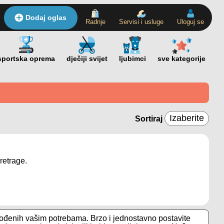
Dodaj oglas
Radnje
Servisi i usluge
Uloguj se
Sortiraj
retrage.
gođenih vašim potrebama. Brzo i jednostavno postavite