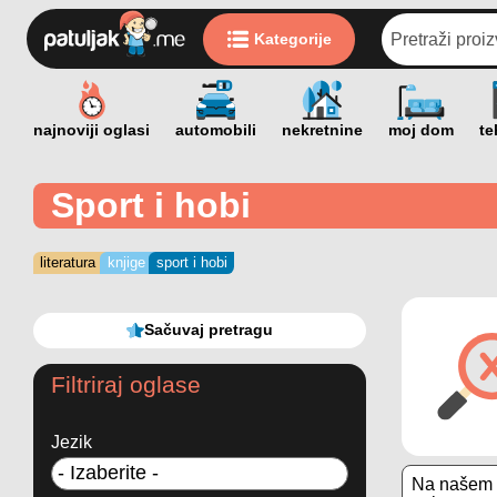
Kategorije
Sport i hobi
literatura
knjige
sport i hobi
Sačuvaj pretragu
Filtriraj oglase
Jezik
Na našem s