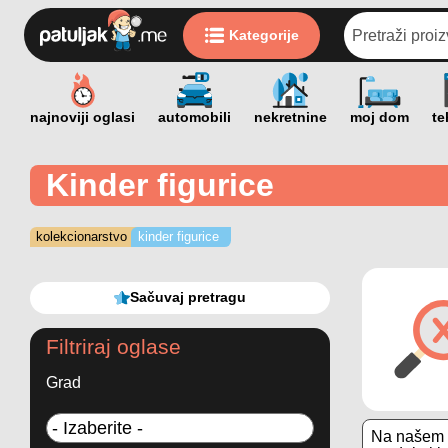
Kategorije
Kinder figurice
kolekcionarstvo
kinder figurice
Sačuvaj pretragu
Filtriraj oglase
Grad
Na našem s