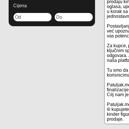
prodaju kin
Cijena
oglasa, up
u korak sa
jednostavni
Postavljanj
već upozna
vas potenc
Za kupce, p
ključnim s
odgovara. J
naša platf
Tu smo da 
korisnicim
Patuljak.m
finalizacij
Cilj nam j
Patuljak.me
ili kupuje
kinder figu
prodaje.