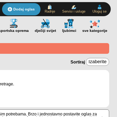
Dodaj oglas
Radnje
Servisi i usluge
Uloguj se
Sortiraj
retrage.
šim potrebama. Brzo i jednostavno postavite oglas za