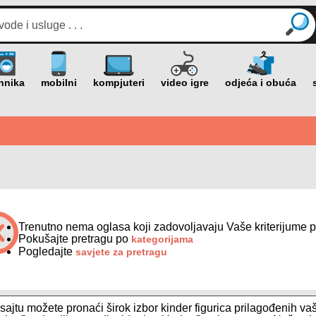
Trenutno nema oglasa koji zadovoljavaju Vaše kriterijume p
Pokušajte pretragu po
kategorijama
Pogledajte
savjete za pretragu
ajtu možete pronaći širok izbor kinder figurica prilagođenih va