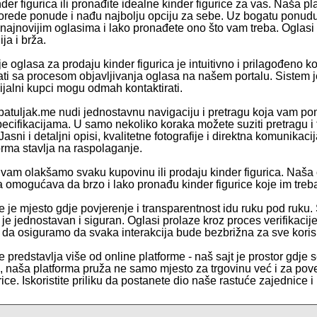
der figurica ili pronađite idealne kinder figurice za vas. Naša 
orede ponude i nađu najbolju opciju za sebe. Uz bogatu ponu
 najnovijim oglasima i lako pronađete ono što vam treba. Oglasi 
ja i brža.
e oglasa za prodaju kinder figurica je intuitivno i prilagođeno kori
ti sa procesom objavljivanja oglasa na našem portalu. Sistem je 
ijalni kupci mogu odmah kontaktirati.
atuljak.me nudi jednostavnu navigaciju i pretragu koja vam pomaž
pecifikacijama. U samo nekoliko koraka možete suziti pretragu i 
asni i detaljni opisi, kvalitetne fotografije i direktna komunik
orma stavlja na raspolaganje.
vam olakšamo svaku kupovinu ili prodaju kinder figurica. Naša
a omogućava da brzo i lako pronađu kinder figurice koje im treba
e je mjesto gdje povjerenje i transparentnost idu ruku pod ruku.
e je jednostavan i siguran. Oglasi prolaze kroz proces verifikaci
e da osiguramo da svaka interakcija bude bezbrižna za sve koris
 predstavlja više od online platforme - naš sajt je prostor gdje s
te, naša platforma pruža ne samo mjesto za trgovinu već i za pov
rice. Iskoristite priliku da postanete dio naše rastuće zajednice 