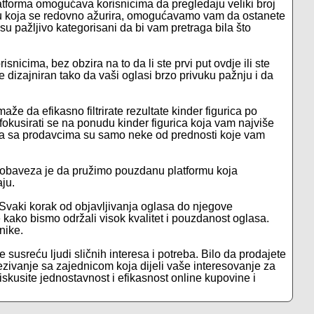
platforma omogućava korisnicima da pregledaju veliki broj
du koja se redovno ažurira, omogućavamo vam da ostanete
su pažljivo kategorisani da bi vam pretraga bila što
snicima, bez obzira na to da li ste prvi put ovdje ili ste
dizajniran tako da vaši oglasi brzo privuku pažnju i da
e da efikasno filtrirate rezultate kinder figurica po
fokusirati se na ponudu kinder figurica koja vam najviše
acija sa prodavcima su samo neke od prednosti koje vam
 obaveza je da pružimo pouzdanu platformu koja
ju.
 Svaki korak od objavljivanja oglasa do njegove
je kako bismo održali visok kvalitet i pouzdanost oglasa.
nike.
e susreću ljudi sličnih interesa i potreba. Bilo da prodajete
ezivanje sa zajednicom koja dijeli vaše interesovanje za
i iskusite jednostavnost i efikasnost online kupovine i