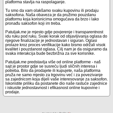
platforma stavlja na raspolaganje.
Tu smo da vam olakšamo svaku kupovinu ili prodaju
saksofona. Naša obaveza je da pružimo pouzdanu
platformu koja korisnicima omogućava da brzo i lako
pronađu saksofon koji im treba.
Patuljak.me je mjesto gdje povjerenje i transparentnost
idu ruku pod ruku. Svaki korak od objavljivanja oglasa do
njegove finalizacije je jednostavan i siguran. Oglasi
prolaze kroz proces verifikacije kako bismo održali visok
kvalitet i pouzdanost oglasa. Cilj nam je da osiguramo da
svaka interakcija bude bezbrižna za sve korisnike.
Patuljak.me predstavlja više od online platforme - naš
sajt je prostor gdje se susreću ljudi sličnih interesa i
potreba. Bilo da prodajete ili kupujete, naša platforma
pruža ne samo mjesto za trgovinu već i za povezivanje
sa zajednicom koja dijeli vaše interesovanje za saksofon.
Iskoristite priliku da postanete dio naše rastuće zajednice
i iskusite jednostavnost i efikasnost online kupovine i
prodaje.