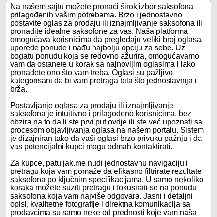
Na našem sajtu možete pronaći širok izbor saksofona
prilagođenih vašim potrebama. Brzo i jednostavno
postavite oglas za prodaju ili iznajmljivanje saksofona ili
pronađite idealne saksofone za vas. Naša platforma
omogućava korisnicima da pregledaju veliki broj oglasa,
uporede ponude i nađu najbolju opciju za sebe. Uz
bogatu ponudu koja se redovno ažurira, omogućavamo
vam da ostanete u korak sa najnovijim oglasima i lako
pronađete ono što vam treba. Oglasi su pažljivo
kategorisani da bi vam pretraga bila što jednostavnija i
brža.
Postavljanje oglasa za prodaju ili iznajmljivanje
saksofona je intuitivno i prilagođeno korisnicima, bez
obzira na to da li ste prvi put ovdje ili ste već upoznati sa
procesom objavljivanja oglasa na našem portalu. Sistem
je dizajniran tako da vaši oglasi brzo privuku pažnju i da
vas potencijalni kupci mogu odmah kontaktirati.
Za kupce, patuljak.me nudi jednostavnu navigaciju i
pretragu koja vam pomaže da efikasno filtrirate rezultate
saksofona po ključnim specifikacijama. U samo nekoliko
koraka možete suziti pretragu i fokusirati se na ponudu
saksofona koja vam najviše odgovara. Jasni i detaljni
opisi, kvalitetne fotografije i direktna komunikacija sa
prodavcima su samo neke od prednosti koje vam naša