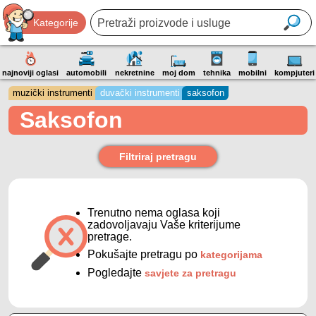
Kategorije
najnoviji oglasi
automobili
nekretnine
moj dom
tehnika
mobilni
kompjuteri
muzički instrumenti
duvački instrumenti
saksofon
Saksofon
Filtriraj pretragu
Trenutno nema oglasa koji
zadovoljavaju Vaše kriterijume
pretrage.
Pokušajte pretragu po
kategorijama
Pogledajte
savjete za pretragu