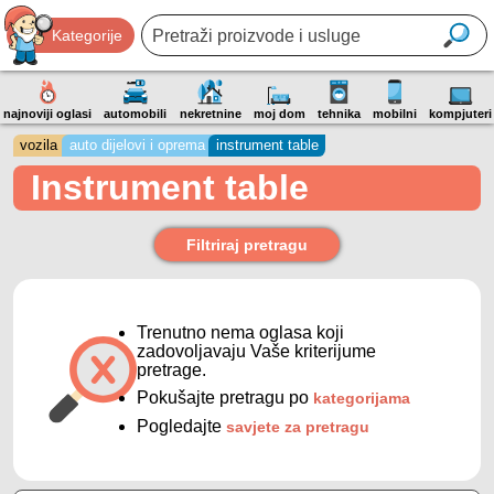
Kategorije
najnoviji oglasi
automobili
nekretnine
moj dom
tehnika
mobilni
kompjuteri
vozila
auto dijelovi i oprema
instrument table
Instrument table
Filtriraj pretragu
Trenutno nema oglasa koji
zadovoljavaju Vaše kriterijume
pretrage.
Pokušajte pretragu po
kategorijama
Pogledajte
savjete za pretragu