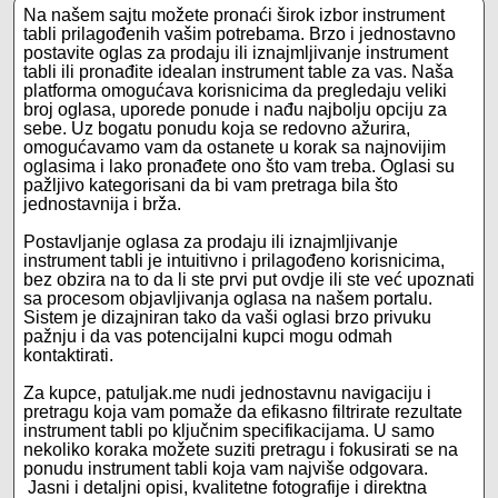
Na našem sajtu možete pronaći širok izbor instrument
tabli prilagođenih vašim potrebama. Brzo i jednostavno
postavite oglas za prodaju ili iznajmljivanje instrument
tabli ili pronađite idealan instrument table za vas. Naša
platforma omogućava korisnicima da pregledaju veliki
broj oglasa, uporede ponude i nađu najbolju opciju za
sebe. Uz bogatu ponudu koja se redovno ažurira,
omogućavamo vam da ostanete u korak sa najnovijim
oglasima i lako pronađete ono što vam treba. Oglasi su
pažljivo kategorisani da bi vam pretraga bila što
jednostavnija i brža.
Postavljanje oglasa za prodaju ili iznajmljivanje
instrument tabli je intuitivno i prilagođeno korisnicima,
bez obzira na to da li ste prvi put ovdje ili ste već upoznati
sa procesom objavljivanja oglasa na našem portalu.
Sistem je dizajniran tako da vaši oglasi brzo privuku
pažnju i da vas potencijalni kupci mogu odmah
kontaktirati.
Za kupce, patuljak.me nudi jednostavnu navigaciju i
pretragu koja vam pomaže da efikasno filtrirate rezultate
instrument tabli po ključnim specifikacijama. U samo
nekoliko koraka možete suziti pretragu i fokusirati se na
ponudu instrument tabli koja vam najviše odgovara.
Jasni i detaljni opisi, kvalitetne fotografije i direktna