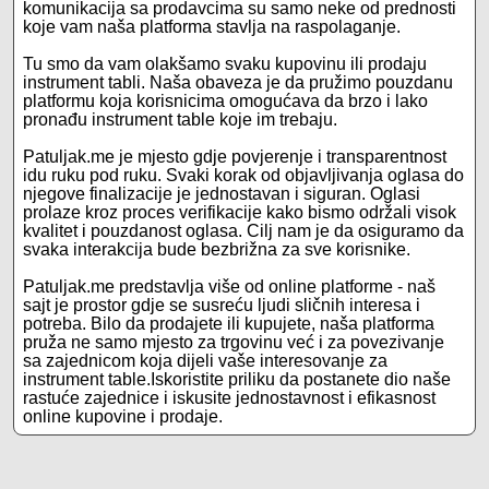
komunikacija sa prodavcima su samo neke od prednosti
koje vam naša platforma stavlja na raspolaganje.
Tu smo da vam olakšamo svaku kupovinu ili prodaju
instrument tabli. Naša obaveza je da pružimo pouzdanu
platformu koja korisnicima omogućava da brzo i lako
pronađu instrument table koje im trebaju.
Patuljak.me je mjesto gdje povjerenje i transparentnost
idu ruku pod ruku. Svaki korak od objavljivanja oglasa do
njegove finalizacije je jednostavan i siguran. Oglasi
prolaze kroz proces verifikacije kako bismo održali visok
kvalitet i pouzdanost oglasa. Cilj nam je da osiguramo da
svaka interakcija bude bezbrižna za sve korisnike.
Patuljak.me predstavlja više od online platforme - naš
sajt je prostor gdje se susreću ljudi sličnih interesa i
potreba. Bilo da prodajete ili kupujete, naša platforma
pruža ne samo mjesto za trgovinu već i za povezivanje
sa zajednicom koja dijeli vaše interesovanje za
instrument table.Iskoristite priliku da postanete dio naše
rastuće zajednice i iskusite jednostavnost i efikasnost
online kupovine i prodaje.