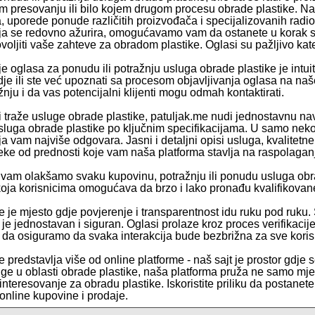
om presovanju ili bilo kojem drugom procesu obrade plastike. N
, uporede ponude različitih proizvođača i specijalizovanih radio
a se redovno ažurira, omogućavamo vam da ostanete u korak sa 
ljiti vaše zahteve za obradom plastike. Oglasi su pažljivo kateg
e oglasa za ponudu ili potražnju usluga obrade plastike je intuit
dje ili ste već upoznati sa procesom objavljivanja oglasa na naš
nju i da vas potencijalni klijenti mogu odmah kontaktirati.
i traže usluge obrade plastike, patuljak.me nudi jednostavnu nav
usluga obrade plastike po ključnim specifikacijama. U samo nekol
a vam najviše odgovara. Jasni i detaljni opisi usluga, kvalitetn
ke od prednosti koje vam naša platforma stavlja na raspolagan
vam olakšamo svaku kupovinu, potražnju ili ponudu usluga ob
koja korisnicima omogućava da brzo i lako pronađu kvalifikovane
e je mjesto gdje povjerenje i transparentnost idu ruku pod ruku.
e je jednostavan i siguran. Oglasi prolaze kroz proces verifikaci
e da osiguramo da svaka interakcija bude bezbrižna za sve koris
 predstavlja više od online platforme - naš sajt je prostor gdje se 
uge u oblasti obrade plastike, naša platforma pruža ne samo mje
 interesovanje za obradu plastike. Iskoristite priliku da postanet
online kupovine i prodaje.