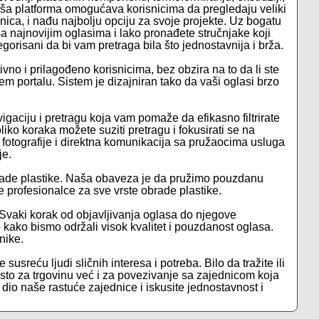
aša platforma omogućava korisnicima da pregledaju veliki
nica, i nađu najbolju opciju za svoje projekte. Uz bogatu
najnovijim oglasima i lako pronađete stručnjake koji
orisani da bi vam pretraga bila što jednostavnija i brža.
ivno i prilagođeno korisnicima, bez obzira na to da li ste
em portalu. Sistem je dizajniran tako da vaši oglasi brzo
igaciju i pretragu koja vam pomaže da efikasno filtrirate
iko koraka možete suziti pretragu i fokusirati se na
e fotografije i direktna komunikacija sa pružaocima usluga
je.
rade plastike. Naša obaveza je da pružimo pouzdanu
 profesionalce za sve vrste obrade plastike.
 Svaki korak od objavljivanja oglasa do njegove
je kako bismo održali visok kvalitet i pouzdanost oglasa.
nike.
susreću ljudi sličnih interesa i potreba. Bilo da tražite ili
sto za trgovinu već i za povezivanje sa zajednicom koja
e dio naše rastuće zajednice i iskusite jednostavnost i