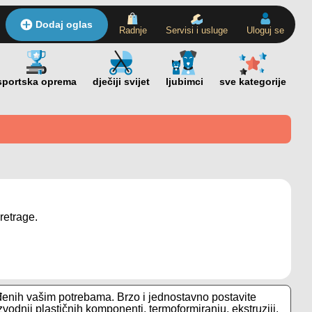
Dodaj oglas
Radnje
Servisi i usluge
Uloguj se
retrage.
đenih vašim potrebama. Brzo i jednostavno postavite
zvodnji plastičnih komponenti, termoformiranju, ekstruziji,