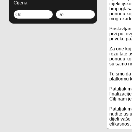
Cijena
injekcijsk
broj oglasa
ponudu koj
mogu zadovo
Postavljanj
prvi put ov
privuku paž
Za one koj
rezultate 
ponudu koj
su samo ne
Tu smo da 
platformu 
Patuljak.m
finalizacij
Cilj nam j
Patuljak.me
nudite usl
dijeli vaše
efikasnost 