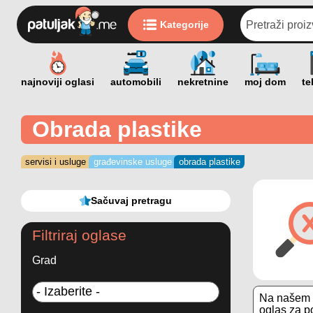
Kategorije
Obrada plastike
servisi i usluge
građevinske usluge
obrada plastike
Sačuvaj pretragu
Filtriraj oglase
Grad
Na našem s
oglas za po