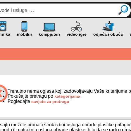
Trenutno nema oglasa koji zadovoljavaju Vaše kriterijume p
Pokušajte pretragu po
kategorijama
Pogledajte
savjete za pretragu
ajtu možete pronaći širok izbor usluga obrade plastike prilago
nudu ili potražnju usluga obrade plastike, bilo da se radi o proi