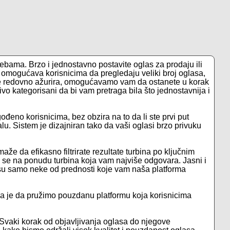
ebama. Brzo i jednostavno postavite oglas za prodaju ili
ma omogućava korisnicima da pregledaju veliki broj oglasa,
se redovno ažurira, omogućavamo vam da ostanete u korak
vo kategorisani da bi vam pretraga bila što jednostavnija i
agođeno korisnicima, bez obzira na to da li ste prvi put
u. Sistem je dizajniran tako da vaši oglasi brzo privuku
že da efikasno filtrirate rezultate turbina po ključnim
i se na ponudu turbina koja vam najviše odgovara. Jasni i
ma su samo neke od prednosti koje vam naša platforma
a je da pružimo pouzdanu platformu koja korisnicima
 Svaki korak od objavljivanja oglasa do njegove