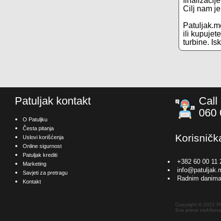
finalizacij
Cilj nam j
Patuljak.me
ili kupuje
turbine. Is
Patuljak kontakt
Call
060 
O Patuljku
Česta pitanja
Korisničk
Uslovi korišćenja
Online sigurnost
Patuljak krediti
+382 60 00 11 
Marketing
info@patuljak.
Savjeti za pretragu
Radnim danima
Kontakt
Copyright © 2021 
Sva prava zadržana