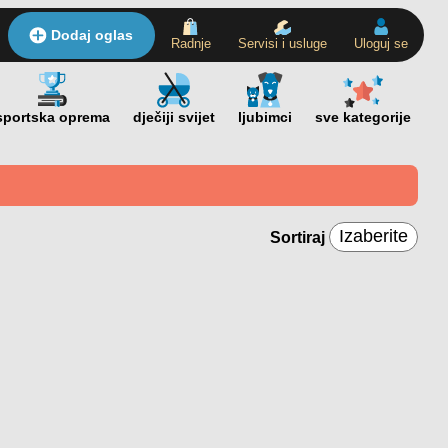
Dodaj oglas
Radnje
Servisi i usluge
Uloguj se
Sortiraj