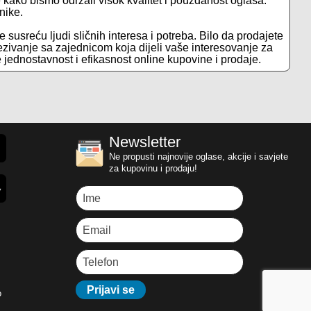
je kako bismo održali visok kvalitet i pouzdanost oglasa.
nike.
e susreću ljudi sličnih interesa i potreba. Bilo da prodajete
ezivanje sa zajednicom koja dijeli vaše interesovanje za
te jednostavnost i efikasnost online kupovine i prodaje.
Newsletter
Ne propusti najnovije oglase, akcije i savjete
za kupovinu i prodaju!
o