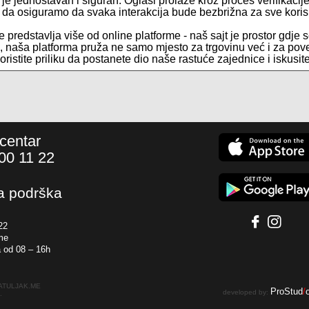
e je jednostavan i siguran. Oglasi prolaze kroz proces verifikaci
e da osiguramo da svaka interakcija bude bezbrižna za sve koris
 predstavlja više od online platforme - naš sajt je prostor gdje s
te, naša platforma pruža ne samo mjesto za trgovinu već i za pov
koristite priliku da postanete dio naše rastuće zajednice i iskusi
 centar
00 11 22
a podrška
22
me
 od 08 – 16h
PATULJAK.ME
ProStud
/
developed by:
.