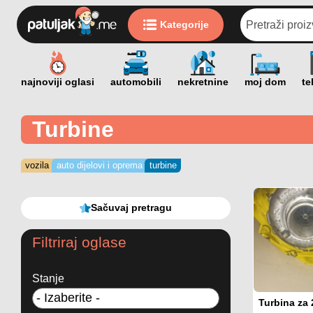
Kategorije
Turbine
vozila
auto dijelovi i oprema
turbine
Sačuvaj pretragu
Filtriraj oglase
Stanje
Turbina za 