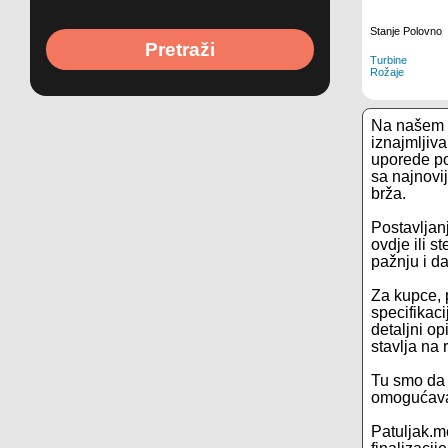
Stanje Polovno
Pretraži
Turbine
Rožaje
Na našem s
iznajmljiv
uporede po
sa najnovij
brža.
Postavljanj
ovdje ili s
pažnju i d
Za kupce, 
specifikac
detaljni o
stavlja na
Tu smo da 
omogućava 
Patuljak.m