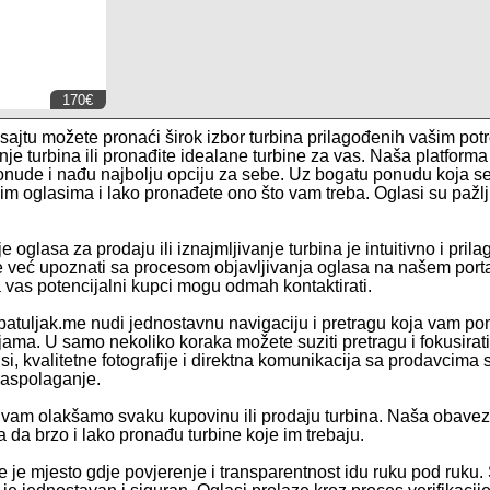
170€
ajtu možete pronaći širok izbor turbina prilagođenih vašim potr
anje turbina ili pronađite idealane turbine za vas. Naša platfor
nude i nađu najbolju opciju za sebe. Uz bogatu ponudu koja 
im oglasima i lako pronađete ono što vam treba. Oglasi su pažlji
e oglasa za prodaju ili iznajmljivanje turbina je intuitivno i pril
te već upoznati sa procesom objavljivanja oglasa na našem portal
a vas potencijalni kupci mogu odmah kontaktirati.
patuljak.me nudi jednostavnu navigaciju i pretragu koja vam poma
ijama. U samo nekoliko koraka možete suziti pretragu i fokusirat
pisi, kvalitetne fotografije i direktna komunikacija sa prodavci
 raspolaganje.
vam olakšamo svaku kupovinu ili prodaju turbina. Naša obavez
da brzo i lako pronađu turbine koje im trebaju.
e je mjesto gdje povjerenje i transparentnost idu ruku pod ruku.