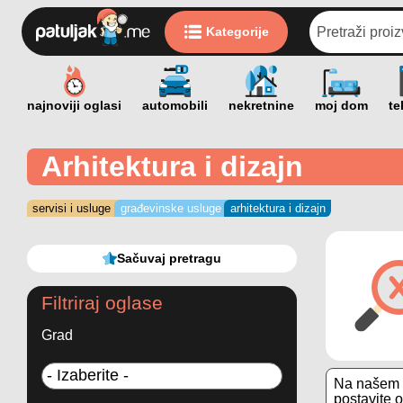
Kategorije
Arhitektura i dizajn
servisi i usluge
građevinske usluge
arhitektura i dizajn
Sačuvaj pretragu
Filtriraj oglase
Grad
Na našem s
postavite o