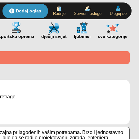
Dodaj oglas
Radnje
Servisi i usluge
Uloguj se
retrage.
dizajna prilagođenih vašim potrebama. Brzo i jednostavno
 bilo da se radi o projektovanju zgrada, enterijera,