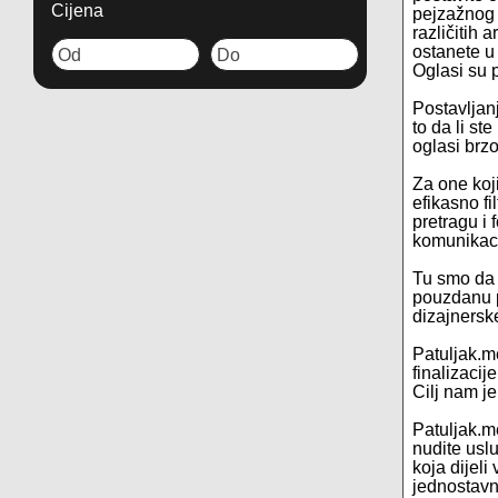
Cijena
pejzažnog 
različitih
ostanete u
Oglasi su p
Postavljanj
to da li st
oglasi brzo
Za one koj
efikasno fi
pretragu i 
komunikaci
Tu smo da 
pouzdanu p
dizajnerske
Patuljak.m
finalizacij
Cilj nam j
Patuljak.me
nudite usl
koja dijeli
jednostavno