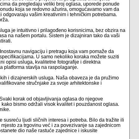
icima da pregledaju veliki broj oglasa, uporede ponude
atu ponudu koja se redovno ažurira, omogućavamo vam da
ji odgovaraju vašim kreativnim i tehničkim potrebama.
brža.
luga je intuitivno i prilagođeno korisnicima, bez obzira na
glasa na našem portalu. Sistem je dizajniran tako da vaši
irati.
 jednostavnu navigaciju i pretragu koja vam pomaže da
im specifikacijama. U samo nekoliko koraka možete suziti
i opisi usluga, kvalitetne fotografije i direktna
 platforma stavlja na raspolaganje.
kih i dizajnerskih usluga. Naša obaveza je da pružimo
lifikovane stručnjake za svoje arhitektonske i
 Svaki korak od objavljivanja oglasa do njegove
je kako bismo održali visok kvalitet i pouzdanost oglasa.
nike.
susreću ljudi sličnih interesa i potreba. Bilo da tražite ili
o mjesto za trgovinu već i za povezivanje sa zajednicom
 postanete dio naše rastuće zajednice i iskusite