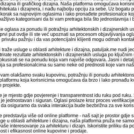
dizajna ili grafičkog dizajna. Naša platforma omogućava korisn
 arhitekata i dizajnera, i nađu najbolju opciju za sebe. Uz bog
 korak sa najnovijim oglasima i lako pronađete profesionalce ko
ažljivo kategorisani da bi vam pretraga bila što jednostavnija i 
e oglasa za ponudu ili potražnju arhitektonskih i dizajnerskih us
e prvi put ovdje ili ste već upoznati sa procesom objavljivanja o
 privuku pažnju i da vas potencijalni klijenti mogu odmah kontakt
i traže usluge u oblasti arhitekture i dizajna, patuljak.me nudi
ltrirate rezultate arhitektonskih i dizajnerskih usluga po ključn
fokusirati se na ponudu koja vam najviše odgovara. Jasni i detaljn
ja sa profesionalcima su samo neke od prednosti koje vam naša
vam olakšamo svaku kupovinu, potražnju ili ponudu arhitektons
latformu koja korisnicima omogućava da brzo i lako pronađu kva
 projekte.
e je mjesto gdje povjerenje i transparentnost idu ruku pod ruku.
e je jednostavan i siguran. Oglasi prolaze kroz proces verifikaci
e da osiguramo da svaka interakcija bude bezbrižna za sve koris
 predstavlja više od online platforme - naš sajt je prostor gdje se 
uge u oblasti arhitekture i dizajna, naša platforma pruža ne sam
 vaše interesovanje za arhitekturu i dizajn. Iskoristite priliku da
st i efikasnost online kupovine i prodaje.