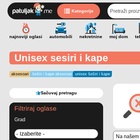
Kategorije
Unisex sesiri i kape
aksesoari
šeširi i kape aksesoar
unisex šeširi i kape
Sačuvaj pretragu
Filtriraj oglase
Grad
Na našem s