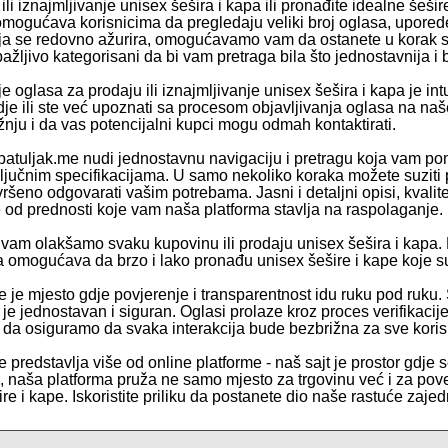
ili iznajmljivanje unisex šešira i kapa ili pronađite idealne še
omogućava korisnicima da pregledaju veliki broj oglasa, upored
a se redovno ažurira, omogućavamo vam da ostanete u korak sa
ažljivo kategorisani da bi vam pretraga bila što jednostavnija i 
e oglasa za prodaju ili iznajmljivanje unisex šešira i kapa je int
dje ili ste već upoznati sa procesom objavljivanja oglasa na naš
žnju i da vas potencijalni kupci mogu odmah kontaktirati.
patuljak.me nudi jednostavnu navigaciju i pretragu koja vam poma
ključnim specifikacijama. U samo nekoliko koraka možete suziti p
ršeno odgovarati vašim potrebama. Jasni i detaljni opisi, kvalit
od prednosti koje vam naša platforma stavlja na raspolaganje.
vam olakšamo svaku kupovinu ili prodaju unisex šešira i kapa
a omogućava da brzo i lako pronađu unisex šešire i kape koje s
e je mjesto gdje povjerenje i transparentnost idu ruku pod ruku.
e je jednostavan i siguran. Oglasi prolaze kroz proces verifikaci
e da osiguramo da svaka interakcija bude bezbrižna za sve koris
 predstavlja više od online platforme - naš sajt je prostor gdje s
te, naša platforma pruža ne samo mjesto za trgovinu već i za pov
re i kape. Iskoristite priliku da postanete dio naše rastuće zajed