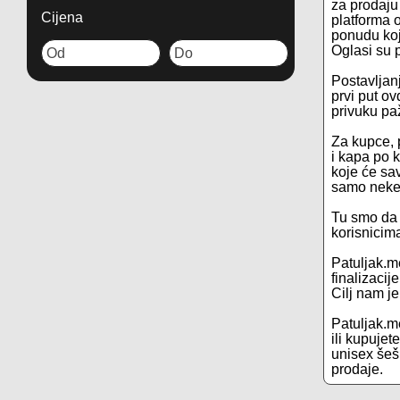
za prodaju 
Cijena
platforma 
ponudu koj
Oglasi su p
Postavljanj
prvi put ov
privuku pa
Za kupce, 
i kapa po 
koje će sav
samo neke 
Tu smo da 
korisnicim
Patuljak.m
finalizacij
Cilj nam j
Patuljak.me
ili kupuje
unisex šeši
prodaje.