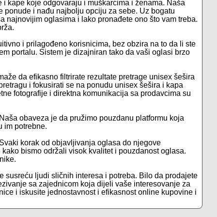
šire i kape koje odgovaraju i muškarcima i ženama. Naša
e ponude i nađu najbolju opciju za sebe. Uz bogatu
 najnovijim oglasima i lako pronađete ono što vam treba.
brža.
uitivno i prilagođeno korisnicima, bez obzira na to da li ste
em portalu. Sistem je dizajniran tako da vaši oglasi brzo
že da efikasno filtrirate rezultate pretrage unisex šešira
retragu i fokusirati se na ponudu unisex šešira i kapa
etne fotografije i direktna komunikacija sa prodavcima su
. Naša obaveza je da pružimo pouzdanu platformu koja
u im potrebne.
 Svaki korak od objavljivanja oglasa do njegove
je kako bismo održali visok kvalitet i pouzdanost oglasa.
nike.
e susreću ljudi sličnih interesa i potreba. Bilo da prodajete
ezivanje sa zajednicom koja dijeli vaše interesovanje za
nice i iskusite jednostavnost i efikasnost online kupovine i