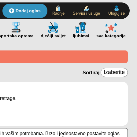
Dodaj oglas
Radnje
Servisi i usluge
Uloguj se
Sortiraj
retrage.
nih vašim potrebama. Brzo i jednostavno postavite oglas