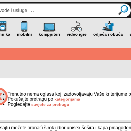
Trenutno nema oglasa koji zadovoljavaju Vaše kriterijume p
Pokušajte pretragu po
kategorijama
Pogledajte
savjete za pretragu
ajtu možete pronaći širok izbor unisex šešira i kapa prilagođe