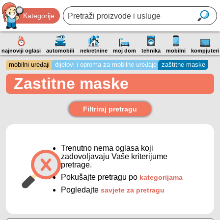
Kategorije
najnoviji oglasi
automobili
nekretnine
moj dom
tehnika
mobilni
kompjuteri
mobilni uređaji
dijelovi i oprema za mobilne uređaje
zaštitne maske
Zastitne maske
Filtriraj pretragu
Trenutno nema oglasa koji
zadovoljavaju Vaše kriterijume
pretrage.
Pokušajte pretragu po
kategorijama
Pogledajte
savjete za pretragu