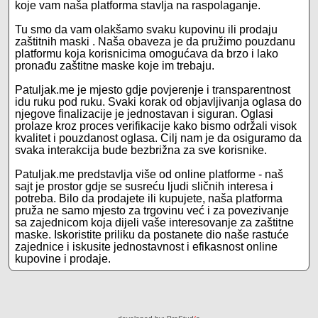
koje vam naša platforma stavlja na raspolaganje.
Tu smo da vam olakšamo svaku kupovinu ili prodaju
zaštitnih maski . Naša obaveza je da pružimo pouzdanu
platformu koja korisnicima omogućava da brzo i lako
pronađu zaštitne maske koje im trebaju.
Patuljak.me je mjesto gdje povjerenje i transparentnost
idu ruku pod ruku. Svaki korak od objavljivanja oglasa do
njegove finalizacije je jednostavan i siguran. Oglasi
prolaze kroz proces verifikacije kako bismo održali visok
kvalitet i pouzdanost oglasa. Cilj nam je da osiguramo da
svaka interakcija bude bezbrižna za sve korisnike.
Patuljak.me predstavlja više od online platforme - naš
sajt je prostor gdje se susreću ljudi sličnih interesa i
potreba. Bilo da prodajete ili kupujete, naša platforma
pruža ne samo mjesto za trgovinu već i za povezivanje
sa zajednicom koja dijeli vaše interesovanje za zaštitne
maske. Iskoristite priliku da postanete dio naše rastuće
zajednice i iskusite jednostavnost i efikasnost online
kupovine i prodaje.