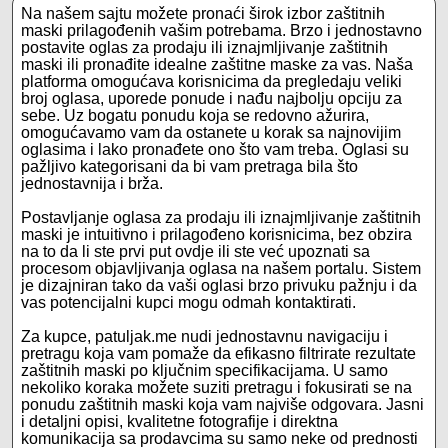
Na našem sajtu možete pronaći širok izbor zaštitnih
maski prilagođenih vašim potrebama. Brzo i jednostavno
postavite oglas za prodaju ili iznajmljivanje zaštitnih
maski ili pronađite idealne zaštitne maske za vas. Naša
platforma omogućava korisnicima da pregledaju veliki
broj oglasa, uporede ponude i nađu najbolju opciju za
sebe. Uz bogatu ponudu koja se redovno ažurira,
omogućavamo vam da ostanete u korak sa najnovijim
oglasima i lako pronađete ono što vam treba. Oglasi su
pažljivo kategorisani da bi vam pretraga bila što
jednostavnija i brža.
Postavljanje oglasa za prodaju ili iznajmljivanje zaštitnih
maski je intuitivno i prilagođeno korisnicima, bez obzira
na to da li ste prvi put ovdje ili ste već upoznati sa
procesom objavljivanja oglasa na našem portalu. Sistem
je dizajniran tako da vaši oglasi brzo privuku pažnju i da
vas potencijalni kupci mogu odmah kontaktirati.
Za kupce, patuljak.me nudi jednostavnu navigaciju i
pretragu koja vam pomaže da efikasno filtrirate rezultate
zaštitnih maski po ključnim specifikacijama. U samo
nekoliko koraka možete suziti pretragu i fokusirati se na
ponudu zaštitnih maski koja vam najviše odgovara. Jasni
i detaljni opisi, kvalitetne fotografije i direktna
komunikacija sa prodavcima su samo neke od prednosti