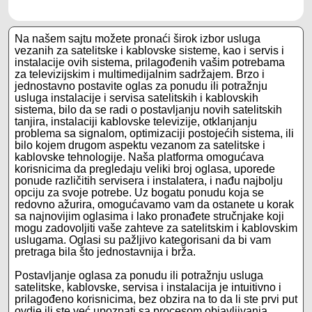
Na našem sajtu možete pronaći širok izbor usluga
vezanih za satelitske i kablovske sisteme, kao i servis i
instalacije ovih sistema, prilagođenih vašim potrebama
za televizijskim i multimedijalnim sadržajem. Brzo i
jednostavno postavite oglas za ponudu ili potražnju
usluga instalacije i servisa satelitskih i kablovskih
sistema, bilo da se radi o postavljanju novih satelitskih
tanjira, instalaciji kablovske televizije, otklanjanju
problema sa signalom, optimizaciji postojećih sistema, ili
bilo kojem drugom aspektu vezanom za satelitske i
kablovske tehnologije. Naša platforma omogućava
korisnicima da pregledaju veliki broj oglasa, uporede
ponude različitih servisera i instalatera, i nađu najbolju
opciju za svoje potrebe. Uz bogatu ponudu koja se
redovno ažurira, omogućavamo vam da ostanete u korak
sa najnovijim oglasima i lako pronađete stručnjake koji
mogu zadovoljiti vaše zahteve za satelitskim i kablovskim
uslugama. Oglasi su pažljivo kategorisani da bi vam
pretraga bila što jednostavnija i brža.
Postavljanje oglasa za ponudu ili potražnju usluga
satelitske, kablovske, servisa i instalacija je intuitivno i
prilagođeno korisnicima, bez obzira na to da li ste prvi put
ovdje ili ste već upoznati sa procesom objavljivanja