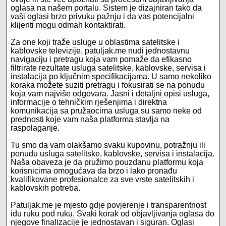
oglasa na našem portalu. Sistem je dizajniran tako da
vaši oglasi brzo privuku pažnju i da vas potencijalni
klijenti mogu odmah kontaktirati.
Za one koji traže usluge u oblastima satelitske i
kablovske televizije, patuljak.me nudi jednostavnu
navigaciju i pretragu koja vam pomaže da efikasno
filtrirate rezultate usluga satelitske, kablovske, servisa i
instalacija po ključnim specifikacijama. U samo nekoliko
koraka možete suziti pretragu i fokusirati se na ponudu
koja vam najviše odgovara. Jasni i detaljni opisi usluga,
informacije o tehničkim rješenjima i direktna
komunikacija sa pružaocima usluga su samo neke od
prednosti koje vam naša platforma stavlja na
raspolaganje.
Tu smo da vam olakšamo svaku kupovinu, potražnju ili
ponudu usluga satelitske, kablovske, servisa i instalacija.
Naša obaveza je da pružimo pouzdanu platformu koja
korisnicima omogućava da brzo i lako pronađu
kvalifikovane profesionalce za sve vrste satelitskih i
kablovskih potreba.
Patuljak.me je mjesto gdje povjerenje i transparentnost
idu ruku pod ruku. Svaki korak od objavljivanja oglasa do
njegove finalizacije je jednostavan i siguran. Oglasi