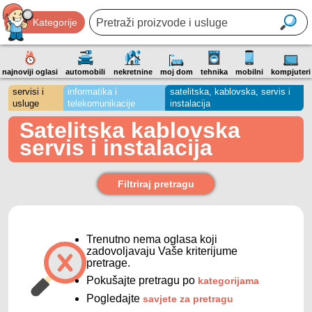
Kategorije
najnoviji oglasi
automobili
nekretnine
moj dom
tehnika
mobilni
kompjuteri
servisi i
informatika i
satelitska, kablovska, servis i
usluge
telekomunikacije
instalacija
Satelitska kablovska
servis i instalacija
Filtriraj pretragu
Trenutno nema oglasa koji
zadovoljavaju Vaše kriterijume
pretrage.
Pokušajte pretragu po
kategorijama
Pogledajte
savjete za pretragu