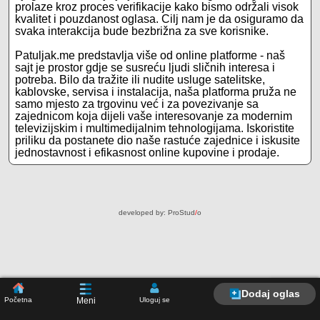
prolaze kroz proces verifikacije kako bismo održali visok
kvalitet i pouzdanost oglasa. Cilj nam je da osiguramo da
svaka interakcija bude bezbrižna za sve korisnike.
Patuljak.me predstavlja više od online platforme - naš
sajt je prostor gdje se susreću ljudi sličnih interesa i
potreba. Bilo da tražite ili nudite usluge satelitske,
kablovske, servisa i instalacija, naša platforma pruža ne
samo mjesto za trgovinu već i za povezivanje sa
zajednicom koja dijeli vaše interesovanje za modernim
televizijskim i multimedijalnim tehnologijama. Iskoristite
priliku da postanete dio naše rastuće zajednice i iskusite
jednostavnost i efikasnost online kupovine i prodaje.
developed by:
ProStud
/
o
Dodaj oglas
Početna
Uloguj se
Meni