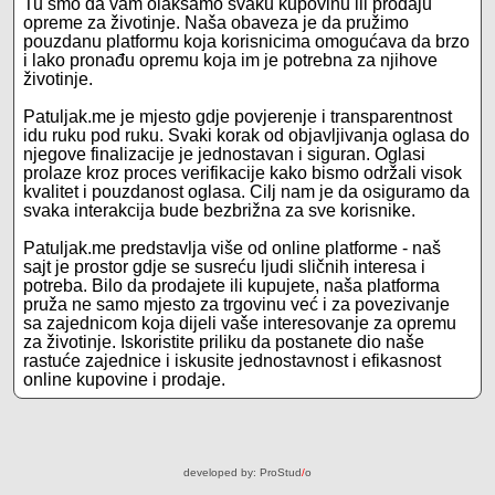
Tu smo da vam olakšamo svaku kupovinu ili prodaju
opreme za životinje. Naša obaveza je da pružimo
pouzdanu platformu koja korisnicima omogućava da brzo
i lako pronađu opremu koja im je potrebna za njihove
životinje.
Patuljak.me je mjesto gdje povjerenje i transparentnost
idu ruku pod ruku. Svaki korak od objavljivanja oglasa do
njegove finalizacije je jednostavan i siguran. Oglasi
prolaze kroz proces verifikacije kako bismo održali visok
kvalitet i pouzdanost oglasa. Cilj nam je da osiguramo da
svaka interakcija bude bezbrižna za sve korisnike.
Patuljak.me predstavlja više od online platforme - naš
sajt je prostor gdje se susreću ljudi sličnih interesa i
potreba. Bilo da prodajete ili kupujete, naša platforma
pruža ne samo mjesto za trgovinu već i za povezivanje
sa zajednicom koja dijeli vaše interesovanje za opremu
za životinje. Iskoristite priliku da postanete dio naše
rastuće zajednice i iskusite jednostavnost i efikasnost
online kupovine i prodaje.
developed by:
ProStud
/
o