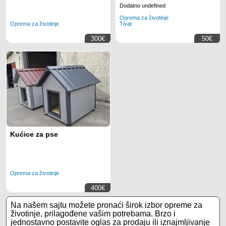
Dodatno undefined
Oprema za životinje
Oprema za životinje
Tivat
300€
50€
Kućice za pse
Oprema za životinje
400€
Na našem sajtu možete pronaći širok izbor opreme za
životinje, prilagođene vašim potrebama. Brzo i
jednostavno postavite oglas za prodaju ili iznajmljivanje