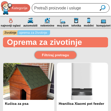
Kategorije
najnoviji oglasi
automobili
nekretnine
moj dom
tehnika
mobilni
kompjuteri
životinje
oprema za životinje
Oprema za zivotinje
Filtriraj pretragu
Kućica za psa
Hranilica Xiaomi pet feeder