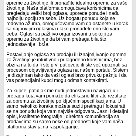
opreme za životinje ili pronađite idealnu opremu za vaše
životinje. Naša platforma omogućava korisnicima da
pregledaju veliki broj oglasa, uporede ponude i nađu
najbolju opciju za sebe. Uz bogatu ponudu koja se
redovno ažurira, omogućavamo vam da ostanete u korak
sa najnovijim oglasima i lako pronađete ono što vam
treba. Oglasi su pažljivo organizovani u sekciji za
opremu za životinje da bi vam pretraga bila što
jednostavnija i brža.
Postavljanje oglasa za prodaju ili iznajmljivanje opreme
za životinje je intuitivno i prilagođeno korisnicima, bez
obzira na to da li ste prvi put ovdje ili ste već upoznati sa
procesom objavljivanja oglasa na našem portalu. Sistem
je dizajniran tako da vaši oglasi brzo privuku pažnju i da
vas potencijalni kupci mogu odmah kontaktirati.
Za kupce, patuljak.me nudi jednostavnu navigaciju i
pretragu koja vam pomaže da efikasno filtrirate rezultate
za opremu za životinje po ključnim specifikacijama. U
samo nekoliko koraka možete suziti pretragu i fokusirati
se na ponudu koja vam najviše odgovara. Jasni i detaljni
opisi, kvalitetne fotografije i direktna komunikacija sa
prodavcima su samo neke od prednosti koje vam naša
platforma stavlja na raspolaganje.