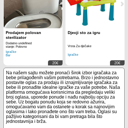
Prodajem polovan
Djecji sto za igru
sterilizator
Dodatno undefined
Vrsta Za dječake
stanje: Polovno
Igračke
Igračke
Bar
20€
20€
Na našem sajtu možete pronaći širok izbor igračaka za
bebe prilagođenih vašim potrebama. Brzo i jednostavno
postavite oglas za prodaju ili iznajmljivanje igračaka za
bebe ili pronađite idealne igračke za vaše potrebe. Naša
platforma omogućava korisnicima da pregledaju veliki
broj oglasa, uporede ponude i nađu najbolju opciju za
sebe. Uz bogatu ponudu koja se redovno ažurira,
omogućavamo vam da ostanete u korak sa najnovijim
oglasima i lako pronađete ono što vam treba. Oglasi su
pažljivo kategorisani da bi vam pretraga bila što
jednostavnija i brža.