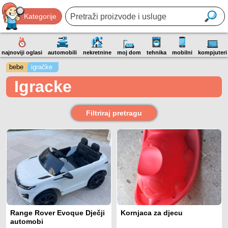
Kategorije
najnoviji oglasi
automobili
nekretnine
moj dom
tehnika
mobilni
kompjuteri
bebe
igračke
Igracke
Filtriraj pretragu
Range Rover Evoque Dječji
Kornjaca za djecu
automobi