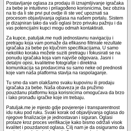
Postavljanje oglasa za prodaju ili iznajmljivanje igračaka
za bebe je intuitivno i prilagođeno korisnicima, bez obzira
na to da li ste prvi put ovdje ili ste već upoznati sa
procesom objavljivanja oglasa na našem portalu. Sistem
je dizajniran tako da vaši oglasi brzo privuku pažnju i da
vas potencijalni kupci mogu odmah kontaktirati.
Za kupce, patuljak.me nudi jednostavnu navigaciju i
pretragu koja vam pomaže da efikasno filtrirate rezultate
igračaka za bebe po ključnim specifikacijama. U samo
nekoliko koraka možete suziti pretragu i fokusirati se na
ponudu igračaka koja vam najviše odgovara. Jasni i
detaljni opisi, kvalitetne fotografije i direktna
komunikacija sa prodavcima su samo neke od prednosti
koje vam naša platforma stavlja na raspolaganje.
Tu smo da vam olakšamo svaku kupovinu ili prodaju
igračaka za bebe. Naša obaveza je da pružimo
pouzdanu platformu koja korisnicima omogućava da brzo
i lako pronađu igračke koje im trebaju.
Patuljak.me je mjesto gdje povjerenje i transparentnost
idu ruku pod ruku. Svaki korak od objavljivanja oglasa do
njegove finalizacije je jednostavan i siguran. Oglasi
prolaze kroz proces verifikacije kako bismo održali visok
kvalitet i pouzdanost oglasa. Cilj nam je da osiguramo da