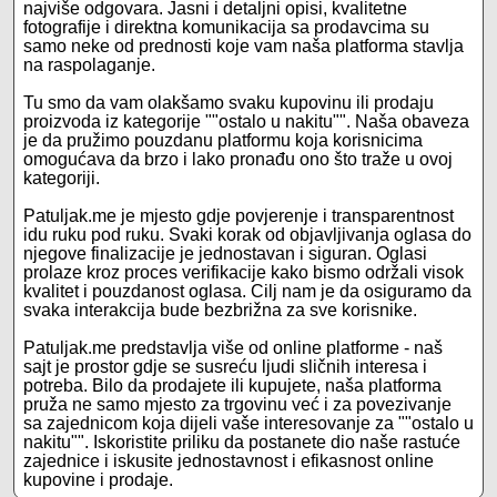
najviše odgovara. Jasni i detaljni opisi, kvalitetne
fotografije i direktna komunikacija sa prodavcima su
samo neke od prednosti koje vam naša platforma stavlja
na raspolaganje.
Tu smo da vam olakšamo svaku kupovinu ili prodaju
proizvoda iz kategorije ""ostalo u nakitu"". Naša obaveza
je da pružimo pouzdanu platformu koja korisnicima
omogućava da brzo i lako pronađu ono što traže u ovoj
kategoriji.
Patuljak.me je mjesto gdje povjerenje i transparentnost
idu ruku pod ruku. Svaki korak od objavljivanja oglasa do
njegove finalizacije je jednostavan i siguran. Oglasi
prolaze kroz proces verifikacije kako bismo održali visok
kvalitet i pouzdanost oglasa. Cilj nam je da osiguramo da
svaka interakcija bude bezbrižna za sve korisnike.
Patuljak.me predstavlja više od online platforme - naš
sajt je prostor gdje se susreću ljudi sličnih interesa i
potreba. Bilo da prodajete ili kupujete, naša platforma
pruža ne samo mjesto za trgovinu već i za povezivanje
sa zajednicom koja dijeli vaše interesovanje za ""ostalo u
nakitu"". Iskoristite priliku da postanete dio naše rastuće
zajednice i iskusite jednostavnost i efikasnost online
kupovine i prodaje.