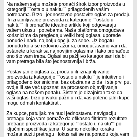
Na našem sajtu možete pronaći širok izbor proizvoda u
kategoriji ""ostalo u nakitu"" prilagođenih vašim
potrebama. Brzo i jednostavno postavite oglas za prodaju
ili iznajmljivanje proizvoda iz kategorije ""ostalo u
nakitu"" ili pronađite idealne artikle koji odgovaraju
vašem ukusu i potrebama. Naša platforma omogućava
korisnicima da pregledaju veliki broj oglasa, uporede
ponude i nađu najbolju opciju za sebe. Uz bogatu
ponudu koja se redovno ažurira, omogućavamo vam da
ostanete u korak sa najnovijim oglasima i lako pronađete
ono što vam treba. Oglasi su pažljivo kategorisani da bi
vam pretraga bila što jednostavnija i brža.
Postavljanje oglasa za prodaju ili iznajmljivanje
proizvoda iz kategorije ""ostalo u nakitu"" je intuitivno i
prilagođeno korisnicima, bez obzira na to da li ste prvi put
ovdje ili ste već upoznati sa procesom objavljivanja
oglasa na našem portalu. Sistem je dizajniran tako da
vaši oglasi brzo privuku pažnju i da vas potencijalni kupci
mogu odmah kontaktirati.
Za kupce, patuljak.me nudi jednostavnu navigaciju i
pretragu koja vam pomaže da efikasno filtrirate rezultate
pretrage proizvoda iz kategorije ""ostalo u nakitu"" po
ključnim specifikacijama. U samo nekoliko koraka
možete suziti pretragu i fokusirati se na ponudu koja vam