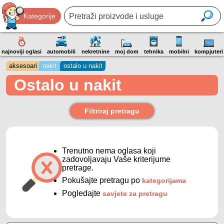
Kategorije
najnoviji oglasi
automobili
nekretnine
moj dom
tehnika
mobilni
kompjuteri
aksesoari
nakit
ostalo u nakit
Ostalo u nakit
Filtriraj pretragu
Trenutno nema oglasa koji
zadovoljavaju Vaše kriterijume
pretrage.
Pokušajte pretragu po
kategorijama
Pogledajte
savjete za pretragu