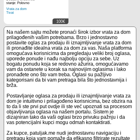
stanje: Polovno
Vrata za dom
Tivat
100€
Na našem sajtu možete pronaći širok izbor vrata za dom
prilagođenih vašim potrebama. Brzo i jednostavno
postavite oglas za prodaju ili iznajmljivanje vrata za dom
ili pronađite idealna vrata za dom za vas. Naša platforma
omogućava korisnicima da pregledaju veliki broj oglasa,
uporede ponude i nađu najbolju opciju za sebe. Uz
bogatu ponudu koja se redovno ažurira, omogućavamo
vam da ostanete u korak sa najnovijim oglasima i lako
pronađete ono što vam treba. Oglasi su pažljivo
kategorisani da bi vam pretraga bila što jednostavnija i
brža.
Postavljanje oglasa za prodaju ili iznajmljivanje vrata za
dom je intuitivno i prilagođeno korisnicima, bez obzira na
to da li ste prvi put ovdje ili ste već upoznati sa procesom
objavljivanja oglasa na našem portalu. Sistem je
dizajniran tako da vaši oglasi brzo privuku pažnju i da
vas potencijalni kupci mogu odmah kontaktirati.
Za kupce, patuljak.me nudi jednostavnu navigaciju i
pretragu koja vam pomaže da efikasno filtrirate rezultate