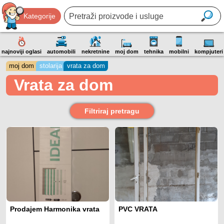
Kategorije
najnoviji oglasi
automobili
nekretnine
moj dom
tehnika
mobilni
kompjuteri
moj dom
stolarija
vrata za dom
Vrata za dom
Filtriraj pretragu
Prodajem Harmonika vrata
PVC VRATA