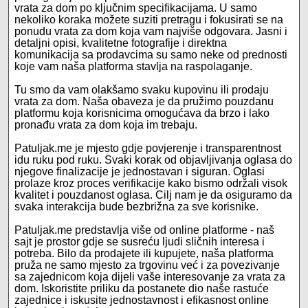
vrata za dom po ključnim specifikacijama. U samo
nekoliko koraka možete suziti pretragu i fokusirati se na
ponudu vrata za dom koja vam najviše odgovara. Jasni i
detaljni opisi, kvalitetne fotografije i direktna
komunikacija sa prodavcima su samo neke od prednosti
koje vam naša platforma stavlja na raspolaganje.
Tu smo da vam olakšamo svaku kupovinu ili prodaju
vrata za dom. Naša obaveza je da pružimo pouzdanu
platformu koja korisnicima omogućava da brzo i lako
pronađu vrata za dom koja im trebaju.
Patuljak.me je mjesto gdje povjerenje i transparentnost
idu ruku pod ruku. Svaki korak od objavljivanja oglasa do
njegove finalizacije je jednostavan i siguran. Oglasi
prolaze kroz proces verifikacije kako bismo održali visok
kvalitet i pouzdanost oglasa. Cilj nam je da osiguramo da
svaka interakcija bude bezbrižna za sve korisnike.
Patuljak.me predstavlja više od online platforme - naš
sajt je prostor gdje se susreću ljudi sličnih interesa i
potreba. Bilo da prodajete ili kupujete, naša platforma
pruža ne samo mjesto za trgovinu već i za povezivanje
sa zajednicom koja dijeli vaše interesovanje za vrata za
dom. Iskoristite priliku da postanete dio naše rastuće
zajednice i iskusite jednostavnost i efikasnost online