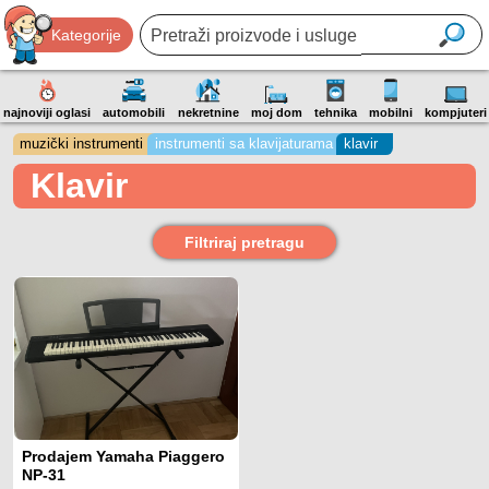
Kategorije
najnoviji oglasi
automobili
nekretnine
moj dom
tehnika
mobilni
kompjuteri
muzički instrumenti
instrumenti sa klavijaturama
klavir
Klavir
Filtriraj pretragu
Prodajem Yamaha Piaggero
NP-31