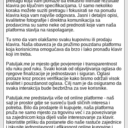
pretragu koja vam pomaže da efikasno filtrirate rezultate
klavira po ključnim specifikacijama. U samo nekoliko
koraka možete suziti pretragu i fokusirati se na ponudu
klavira koja vam najviše odgovara. Jasni i detaljni opisi,
kvalitetne fotografije i direktna komunikacija sa
prodavcima su samo neke od prednosti koje vam naša
platforma stavlja na raspolaganje.
Tu smo da vam olakšamo svaku kupovinu ili prodaju
klavira. Naša obaveza je da pružimo pouzdanu platformu
koja korisnicima omogućava da brzo i lako pronađu klavir
koji im treba.
Patuljak.me je mjesto gdje povjerenje i transparentnost
idu ruku pod ruku. Svaki korak od objavljivanja oglasa do
njegove finalizacije je jednostavan i siguran. Oglasi
prolaze kroz proces verifikacije kako bismo održali visok
kvalitet i pouzdanost oglasa. Cilj nam je da osiguramo da
svaka interakcija bude bezbrižna za sve korisnike.
Patuljak.me predstavlja više od online platforme - naš
sajt je prostor gdje se susreću ljudi sličnih interesa i
potreba. Bilo da prodajete ili kupujete, naša platforma
pruža ne samo mjesto za trgovinu već i za povezivanje
sa zajednicom koja dijeli vaše interesovanje za klavir.
Iskoristite priliku da postanete dio naše rastuće zajednice
i iskusite jednostavnost i efikasnost online kupovine i