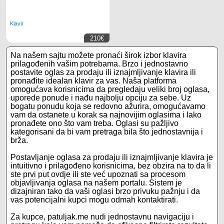
Klavir
210€
Na našem sajtu možete pronaći širok izbor klavira
prilagođenih vašim potrebama. Brzo i jednostavno
postavite oglas za prodaju ili iznajmljivanje klavira ili
pronađite idealan klavir za vas. Naša platforma
omogućava korisnicima da pregledaju veliki broj oglasa,
uporede ponude i nađu najbolju opciju za sebe. Uz
bogatu ponudu koja se redovno ažurira, omogućavamo
vam da ostanete u korak sa najnovijim oglasima i lako
pronađete ono što vam treba. Oglasi su pažljivo
kategorisani da bi vam pretraga bila što jednostavnija i
brža.
Postavljanje oglasa za prodaju ili iznajmljivanje klavira je
intuitivno i prilagođeno korisnicima, bez obzira na to da li
ste prvi put ovdje ili ste već upoznati sa procesom
objavljivanja oglasa na našem portalu. Sistem je
dizajniran tako da vaši oglasi brzo privuku pažnju i da
vas potencijalni kupci mogu odmah kontaktirati.
Za kupce, patuljak.me nudi jednostavnu navigaciju i