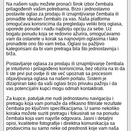
Na našem sajtu možete pronaći širok izbor čembala
prilagođenih vašim potrebama. Brzo i jednostavno
postavite oglas za prodaju ili iznajmljivanje čembala ili
pronađite idealan čembalo za vas. Naša platforma
omogućava korisnicima da pregledaju veliki broj oglasa,
uporede ponude i nađu najbolju opciju za sebe. Uz
bogatu ponudu koja se redovno ažurira, omogućavamo
vam da ostanete u korak sa najnovijim oglasima i lako
pronađete ono što vam treba. Oglasi su pažljivo
kategorisani da bi vam pretraga bila što jednostavnija i
brža.
Postavljanje oglasa za prodaju ili iznajmljivanje čembala
je intuitivno i prilagođeno korisnicima, bez obzira na to da
li ste prvi put ovdje ili ste već upoznati sa procesom
objavljivanja oglasa na našem portalu. Sistem je
dizajniran tako da vaši oglasi brzo privuku pažnju i da
vas potencijalni kupci mogu odmah kontaktirati.
Za kupce, patuljak.me nudi jednostavnu navigaciju i
pretragu koja vam pomaže da efikasno filtrirate rezultate
čembala po ključnim specifikacijama. U samo nekoliko
koraka možete suziti pretragu i fokusirati se na ponudu
čembala koja vam najviše odgovara. Jasni i detaljni
opisi, kvalitetne fotografije i direktna komunikacija sa
prodavcima su samo neke od prednosti koje vam naša