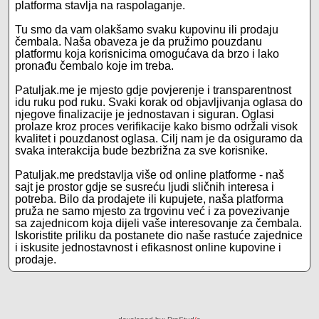
platforma stavlja na raspolaganje.
Tu smo da vam olakšamo svaku kupovinu ili prodaju
čembala. Naša obaveza je da pružimo pouzdanu
platformu koja korisnicima omogućava da brzo i lako
pronađu čembalo koje im treba.
Patuljak.me je mjesto gdje povjerenje i transparentnost
idu ruku pod ruku. Svaki korak od objavljivanja oglasa do
njegove finalizacije je jednostavan i siguran. Oglasi
prolaze kroz proces verifikacije kako bismo održali visok
kvalitet i pouzdanost oglasa. Cilj nam je da osiguramo da
svaka interakcija bude bezbrižna za sve korisnike.
Patuljak.me predstavlja više od online platforme - naš
sajt je prostor gdje se susreću ljudi sličnih interesa i
potreba. Bilo da prodajete ili kupujete, naša platforma
pruža ne samo mjesto za trgovinu već i za povezivanje
sa zajednicom koja dijeli vaše interesovanje za čembala.
Iskoristite priliku da postanete dio naše rastuće zajednice
i iskusite jednostavnost i efikasnost online kupovine i
prodaje.