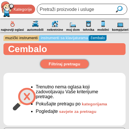
Kategorije
najnoviji oglasi
automobili
nekretnine
moj dom
tehnika
mobilni
kompjuteri
muzički instrumenti
instrumenti sa klavijaturama
čembalo
Cembalo
Filtriraj pretragu
Trenutno nema oglasa koji
zadovoljavaju Vaše kriterijume
pretrage.
Pokušajte pretragu po
kategorijama
Pogledajte
savjete za pretragu