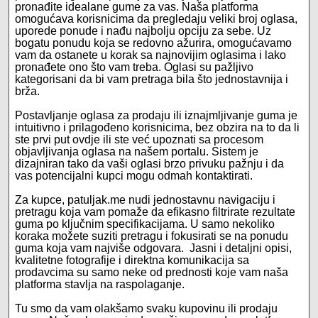
pronađite idealane gume za vas. Naša platforma
omogućava korisnicima da pregledaju veliki broj oglasa,
uporede ponude i nađu najbolju opciju za sebe. Uz
bogatu ponudu koja se redovno ažurira, omogućavamo
vam da ostanete u korak sa najnovijim oglasima i lako
pronađete ono što vam treba. Oglasi su pažljivo
kategorisani da bi vam pretraga bila što jednostavnija i
brža.
Postavljanje oglasa za prodaju ili iznajmljivanje guma je
intuitivno i prilagođeno korisnicima, bez obzira na to da li
ste prvi put ovdje ili ste već upoznati sa procesom
objavljivanja oglasa na našem portalu. Sistem je
dizajniran tako da vaši oglasi brzo privuku pažnju i da
vas potencijalni kupci mogu odmah kontaktirati.
Za kupce, patuljak.me nudi jednostavnu navigaciju i
pretragu koja vam pomaže da efikasno filtrirate rezultate
guma po ključnim specifikacijama. U samo nekoliko
koraka možete suziti pretragu i fokusirati se na ponudu
guma koja vam najviše odgovara. Jasni i detaljni opisi,
kvalitetne fotografije i direktna komunikacija sa
prodavcima su samo neke od prednosti koje vam naša
platforma stavlja na raspolaganje.
Tu smo da vam olakšamo svaku kupovinu ili prodaju