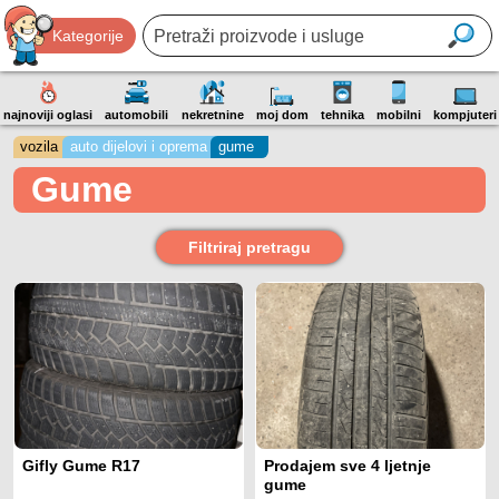
Kategorije
najnoviji oglasi
automobili
nekretnine
moj dom
tehnika
mobilni
kompjuteri
vozila
auto dijelovi i oprema
gume
Gume
Filtriraj pretragu
Gifly Gume R17
Prodajem sve 4 ljetnje
gume