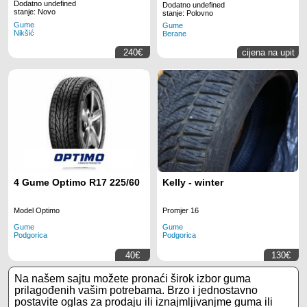
Dodatno undefined
Dodatno undefined
stanje: Novo
stanje: Polovno
Gume
Gume
Nikšić
Berane
240€
cijena na upit
4 Gume Optimo R17 225/60
Kelly - winter
Model Optimo
Promjer 16
Gume
Gume
Podgorica
Podgorica
40€
130€
Na našem sajtu možete pronaći širok izbor guma
prilagođenih vašim potrebama. Brzo i jednostavno
postavite oglas za prodaju ili iznajmljivanjme guma ili