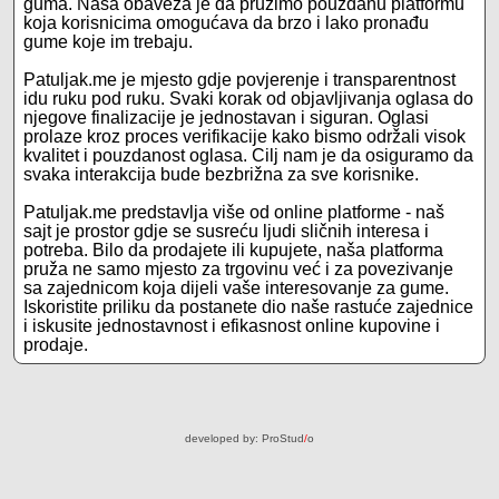
guma. Naša obaveza je da pružimo pouzdanu platformu
koja korisnicima omogućava da brzo i lako pronađu
gume koje im trebaju.
Patuljak.me je mjesto gdje povjerenje i transparentnost
idu ruku pod ruku. Svaki korak od objavljivanja oglasa do
njegove finalizacije je jednostavan i siguran. Oglasi
prolaze kroz proces verifikacije kako bismo održali visok
kvalitet i pouzdanost oglasa. Cilj nam je da osiguramo da
svaka interakcija bude bezbrižna za sve korisnike.
Patuljak.me predstavlja više od online platforme - naš
sajt je prostor gdje se susreću ljudi sličnih interesa i
potreba. Bilo da prodajete ili kupujete, naša platforma
pruža ne samo mjesto za trgovinu već i za povezivanje
sa zajednicom koja dijeli vaše interesovanje za gume.
Iskoristite priliku da postanete dio naše rastuće zajednice
i iskusite jednostavnost i efikasnost online kupovine i
prodaje.
developed by:
ProStud
/
o