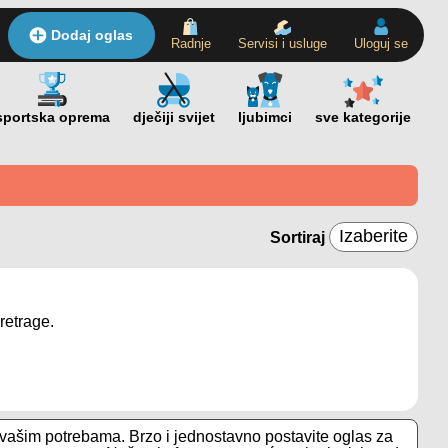
Dodaj oglas
Radnje
Servisi i usluge
Uloguj se
Sortiraj
retrage.
vašim potrebama. Brzo i jednostavno postavite oglas za