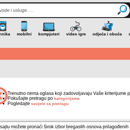
Trenutno nema oglasa koji zadovoljavaju Vaše kriterijume p
Pokušajte pretragu po
kategorijama
Pogledajte
savjete za pretragu
ajtu možete pronaći širok izbor bregastih osnova prilagođenih 