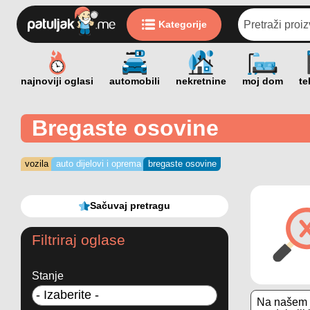
Kategorije
Bregaste osovine
vozila
auto dijelovi i oprema
bregaste osovine
Sačuvaj pretragu
Filtriraj oglase
Stanje
Na našem s