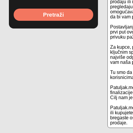
prodaju il
pregledaju
omogućavam
Pretraži
da bi vam p
Postavljanj
prvi put ov
privuku pa
Za kupce, 
ključnim s
najviše odg
vam naša p
Tu smo da 
korisnicim
Patuljak.m
finalizacij
Cilj nam j
Patuljak.me
ili kupuje
bregaste os
prodaje.