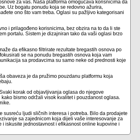
te osnove za vas. Naša platforma omogućava korisnicima da
ebe. Uz bogatu ponudu koja se redovno ažurira,
đete ono što vam treba. Oglasi su pažljivo kategorisani
vno i prilagođeno korisnicima, bez obzira na to da li ste
em portalu. Sistem je dizajniran tako da vaši oglasi brzo
že da efikasno filtrirate rezultate bregastih osnova po
 fokusirati se na ponudu bregastih osnova koja vam
 komunikacija sa prodavcima su samo neke od prednosti koje
aša obaveza je da pružimo pouzdanu platformu koja
ebaju.
 Svaki korak od objavljivanja oglasa do njegove
je kako bismo održali visok kvalitet i pouzdanost oglasa.
nike.
e susreću ljudi sličnih interesa i potreba. Bilo da prodajete
ezivanje sa zajednicom koja dijeli vaše interesovanje za
 i iskusite jednostavnost i efikasnost online kupovine i