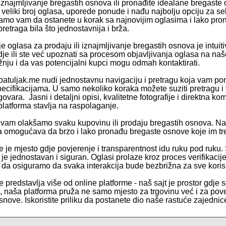
i iznajmljivanje bregastih osnova ili pronađite idealane bregas
 veliki broj oglasa, uporede ponude i nađu najbolju opciju za s
o vam da ostanete u korak sa najnovijim oglasima i lako prona
retraga bila što jednostavnija i brža.
e oglasa za prodaju ili iznajmljivanje bregastih osnova je intuiti
dje ili ste već upoznati sa procesom objavljivanja oglasa na naš
žnju i da vas potencijalni kupci mogu odmah kontaktirati.
patuljak.me nudi jednostavnu navigaciju i pretragu koja vam poma
pecifikacijama. U samo nekoliko koraka možete suziti pretragu i
ovara. Jasni i detaljni opisi, kvalitetne fotografije i direktna
latforma stavlja na raspolaganje.
vam olakšamo svaku kupovinu ili prodaju bregastih osnova. N
a omogućava da brzo i lako pronađu bregaste osnove koje im tr
e je mjesto gdje povjerenje i transparentnost idu ruku pod ruku.
e je jednostavan i siguran. Oglasi prolaze kroz proces verifikaci
e da osiguramo da svaka interakcija bude bezbrižna za sve koris
 predstavlja više od online platforme - naš sajt je prostor gdje s
te, naša platforma pruža ne samo mjesto za trgovinu već i za pov
nove. Iskoristite priliku da postanete dio naše rastuće zajednice