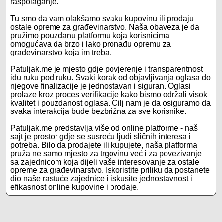
raspolaganje.
Tu smo da vam olakšamo svaku kupovinu ili prodaju
ostale opreme za građevinarstvo. Naša obaveza je da
pružimo pouzdanu platformu koja korisnicima
omogućava da brzo i lako pronađu opremu za
građevinarstvo koja im treba.
Patuljak.me je mjesto gdje povjerenje i transparentnost
idu ruku pod ruku. Svaki korak od objavljivanja oglasa do
njegove finalizacije je jednostavan i siguran. Oglasi
prolaze kroz proces verifikacije kako bismo održali visok
kvalitet i pouzdanost oglasa. Cilj nam je da osiguramo da
svaka interakcija bude bezbrižna za sve korisnike.
Patuljak.me predstavlja više od online platforme - naš
sajt je prostor gdje se susreću ljudi sličnih interesa i
potreba. Bilo da prodajete ili kupujete, naša platforma
pruža ne samo mjesto za trgovinu već i za povezivanje
sa zajednicom koja dijeli vaše interesovanje za ostale
opreme za građevinarstvo. Iskoristite priliku da postanete
dio naše rastuće zajednice i iskusite jednostavnost i
efikasnost online kupovine i prodaje.