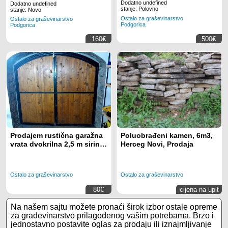
Dodatno undefined
Dodatno undefined
stanje: Polovno
stanje: Novo
Ostalo za graševinarstvo
Ostalo za graševinarstvo
Podgorica
Podgorica
160€
500€
Prodajem rustična garažna
Poluobrađeni kamen, 6m3,
vrata dvokrilna 2,5 m sirina
Herceg Novi, Prodaja
,visina 2,5m
Ostalo za graševinarstvo
Ostalo za graševinarstvo
80€
cijena na upit
Na našem sajtu možete pronaći širok izbor ostale opreme
za građevinarstvo prilagođenog vašim potrebama. Brzo i
jednostavno postavite oglas za prodaju ili iznajmljivanje