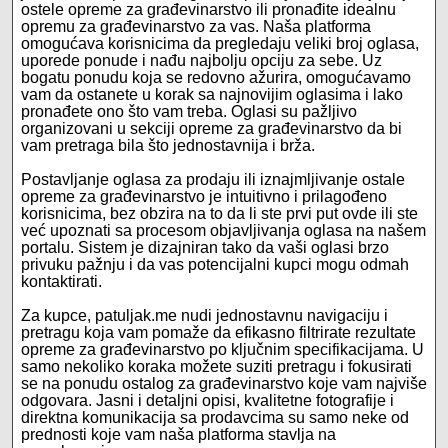
ostele opreme za građevinarstvo ili pronađite idealnu
opremu za građevinarstvo za vas. Naša platforma
omogućava korisnicima da pregledaju veliki broj oglasa,
uporede ponude i nađu najbolju opciju za sebe. Uz
bogatu ponudu koja se redovno ažurira, omogućavamo
vam da ostanete u korak sa najnovijim oglasima i lako
pronađete ono što vam treba. Oglasi su pažljivo
organizovani u sekciji opreme za građevinarstvo da bi
vam pretraga bila što jednostavnija i brža.
Postavljanje oglasa za prodaju ili iznajmljivanje ostale
opreme za građevinarstvo je intuitivno i prilagođeno
korisnicima, bez obzira na to da li ste prvi put ovde ili ste
već upoznati sa procesom objavljivanja oglasa na našem
portalu. Sistem je dizajniran tako da vaši oglasi brzo
privuku pažnju i da vas potencijalni kupci mogu odmah
kontaktirati.
Za kupce, patuljak.me nudi jednostavnu navigaciju i
pretragu koja vam pomaže da efikasno filtrirate rezultate
opreme za građevinarstvo po ključnim specifikacijama. U
samo nekoliko koraka možete suziti pretragu i fokusirati
se na ponudu ostalog za građevinarstvo koje vam najviše
odgovara. Jasni i detaljni opisi, kvalitetne fotografije i
direktna komunikacija sa prodavcima su samo neke od
prednosti koje vam naša platforma stavlja na