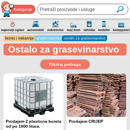
Kategorije
najnoviji oglasi
automobili
nekretnine
moj dom
tehnika
mobilni
kompjuteri
biznis i industrija
građevinarstvo
ostalo za graševinarstvo
Ostalo za grasevinarstvo
Filtriraj pretragu
Prodajem 2 plasticna bureta
Prodajem CRIJEP
od po 1000 litara.