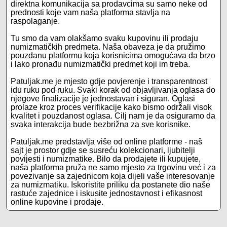
direktna komunikacija sa prodavcima su samo neke od
prednosti koje vam naša platforma stavlja na
raspolaganje.
Tu smo da vam olakšamo svaku kupovinu ili prodaju
numizmatičkih predmeta. Naša obaveza je da pružimo
pouzdanu platformu koja korisnicima omogućava da brzo
i lako pronađu numizmatički predmet koji im treba.
Patuljak.me je mjesto gdje povjerenje i transparentnost
idu ruku pod ruku. Svaki korak od objavljivanja oglasa do
njegove finalizacije je jednostavan i siguran. Oglasi
prolaze kroz proces verifikacije kako bismo održali visok
kvalitet i pouzdanost oglasa. Cilj nam je da osiguramo da
svaka interakcija bude bezbrižna za sve korisnike.
Patuljak.me predstavlja više od online platforme - naš
sajt je prostor gdje se susreću kolekcionari, ljubitelji
povijesti i numizmatike. Bilo da prodajete ili kupujete,
naša platforma pruža ne samo mjesto za trgovinu već i za
povezivanje sa zajednicom koja dijeli vaše interesovanje
za numizmatiku. Iskoristite priliku da postanete dio naše
rastuće zajednice i iskusite jednostavnost i efikasnost
online kupovine i prodaje.