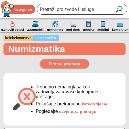
Kategorije
najnoviji oglasi
automobili
nekretnine
moj dom
tehnika
mobilni
kompjuteri
kolekcionarstvo
numizmatika
Numizmatika
Filtriraj pretragu
Trenutno nema oglasa koji
zadovoljavaju Vaše kriterijume
pretrage.
Pokušajte pretragu po
kategorijama
Pogledajte
savjete za pretragu