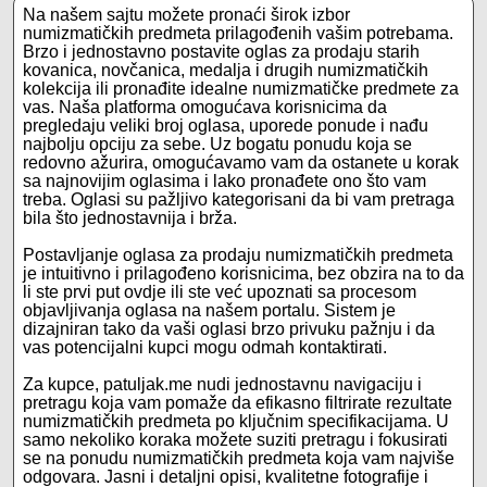
Na našem sajtu možete pronaći širok izbor
numizmatičkih predmeta prilagođenih vašim potrebama.
Brzo i jednostavno postavite oglas za prodaju starih
kovanica, novčanica, medalja i drugih numizmatičkih
kolekcija ili pronađite idealne numizmatičke predmete za
vas. Naša platforma omogućava korisnicima da
pregledaju veliki broj oglasa, uporede ponude i nađu
najbolju opciju za sebe. Uz bogatu ponudu koja se
redovno ažurira, omogućavamo vam da ostanete u korak
sa najnovijim oglasima i lako pronađete ono što vam
treba. Oglasi su pažljivo kategorisani da bi vam pretraga
bila što jednostavnija i brža.
Postavljanje oglasa za prodaju numizmatičkih predmeta
je intuitivno i prilagođeno korisnicima, bez obzira na to da
li ste prvi put ovdje ili ste već upoznati sa procesom
objavljivanja oglasa na našem portalu. Sistem je
dizajniran tako da vaši oglasi brzo privuku pažnju i da
vas potencijalni kupci mogu odmah kontaktirati.
Za kupce, patuljak.me nudi jednostavnu navigaciju i
pretragu koja vam pomaže da efikasno filtrirate rezultate
numizmatičkih predmeta po ključnim specifikacijama. U
samo nekoliko koraka možete suziti pretragu i fokusirati
se na ponudu numizmatičkih predmeta koja vam najviše
odgovara. Jasni i detaljni opisi, kvalitetne fotografije i