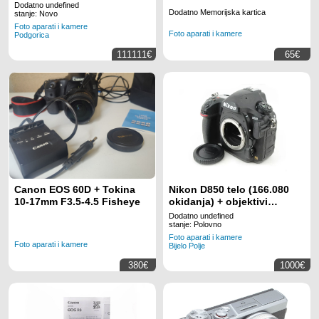
Dodatno undefined
Dodatno Memorijska kartica
stanje: Novo
Foto aparati i kamere
Foto aparati i kamere
Podgorica
111111€
65€
Canon EOS 60D + Tokina
Nikon D850 telo (166.080
10-17mm F3.5-4.5 Fisheye
okidanja) + objektivi
(opciono)
Dodatno undefined
stanje: Polovno
Foto aparati i kamere
Foto aparati i kamere
Bijelo Polje
380€
1000€