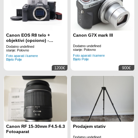
Canon EOS R8 telo +
Canon G7X mark III
objektivi (opciono) -
Garancija 03.2029
Dodatno undefined
Dodatno undefined
stanje: Polovno
stanje: Polovno
Foto aparati i kamere
Foto aparati i kamere
Bijelo Polje
Bijelo Polje
1200€
900€
Canon RF 15-30mm F4.5-6.3
Prodajem stativ
Fotoaparat
Dodatno undefined