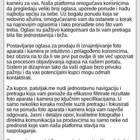
kameru za vas. Naša platforma omogućava korisnicima
da pregledaju veliki broj oglasa, uporede ponude i nađu
najbolju opciju za sebe. Uz bogatu ponudu koja se
redovno ažurira, omogućavamo vam da ostanete u korak
sa najnovijim oglasima i lako pronađete ono što vam
treba. Oglasi su pažljivo kategorisani da bi vam pretraga
bila što jednostavnija i brža.
Postavljanje oglasa za prodaju ili iznajmljivanje foto
aparata i kamera je intuitivno i prilagođeno korisnicima,
bez obzira na to da li ste prvi put ovdje ili ste već upoznati
sa procesom objavljivanja oglasa na našem portalu.
Sistem je dizajniran tako da vaši oglasi brzo privuku
pažnju i da vas potencijalni kupci mogu odmah
kontaktirati.
Za kupce, patuljak.me nudi jednostavnu navigaciju i
pretragu koja vam pomaže da efikasno filtrirate rezultate
foto aparata i kamera po ključnim specifikacijama. U
samo nekoliko koraka možete suziti pretragu i fokusirati
se na ponudu foto aparata i kamera koja vam najviše
odgovara. Jasni i detaljni opisi, kvalitetne fotografije i
direktna komunikacija sa prodavcima su samo neke od
prednosti koje vam naša platforma stavlja na
raspolaganje.