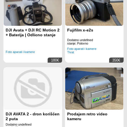
DJI Avata + DJI RC Motion 2
Fujifilm x-e2s
+ Baterija | Odlicno stanje
Dodatno undefined
stanje: Polovno
Foto aparati i kamere
Foto aparati i kamere
Tivat
180€
350€
DJI AVATA 2 - dron korišćen
Prodajem retro video
2 puta
kameru
Dodatno undefined