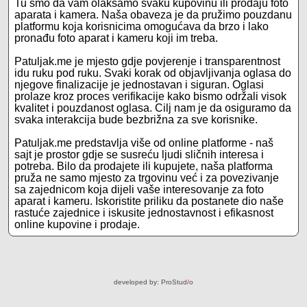
Tu smo da vam olakšamo svaku kupovinu ili prodaju foto
aparata i kamera. Naša obaveza je da pružimo pouzdanu
platformu koja korisnicima omogućava da brzo i lako
pronađu foto aparat i kameru koji im treba.
Patuljak.me je mjesto gdje povjerenje i transparentnost
idu ruku pod ruku. Svaki korak od objavljivanja oglasa do
njegove finalizacije je jednostavan i siguran. Oglasi
prolaze kroz proces verifikacije kako bismo održali visok
kvalitet i pouzdanost oglasa. Cilj nam je da osiguramo da
svaka interakcija bude bezbrižna za sve korisnike.
Patuljak.me predstavlja više od online platforme - naš
sajt je prostor gdje se susreću ljudi sličnih interesa i
potreba. Bilo da prodajete ili kupujete, naša platforma
pruža ne samo mjesto za trgovinu već i za povezivanje
sa zajednicom koja dijeli vaše interesovanje za foto
aparat i kameru. Iskoristite priliku da postanete dio naše
rastuće zajednice i iskusite jednostavnost i efikasnost
online kupovine i prodaje.
developed by:
ProStud
/
o