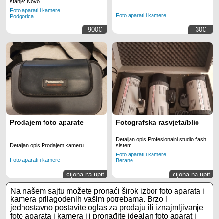
stanje: Novo
Foto aparati i kamere
Foto aparati i kamere
Podgorica
900€
30€
Prodajem foto aparate
Fotografska rasvjeta/blic
Detaljan opis Profesionalni studio flash
Detaljan opis Prodajem kameru.
sistem
Foto aparati i kamere
Foto aparati i kamere
Berane
cijena na upit
cijena na upit
Na našem sajtu možete pronaći širok izbor foto aparata i
kamera prilagođenih vašim potrebama. Brzo i
jednostavno postavite oglas za prodaju ili iznajmljivanje
foto aparata i kamera ili pronađite idealan foto aparat i