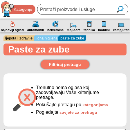
Kategorije
najnoviji oglasi
automobili
nekretnine
moj dom
tehnika
mobilni
kompjuteri
ljepota i zdravlje
lična higijena
paste za zube
Paste za zube
Filtriraj pretragu
Trenutno nema oglasa koji
zadovoljavaju Vaše kriterijume
pretrage.
Pokušajte pretragu po
kategorijama
Pogledajte
savjete za pretragu