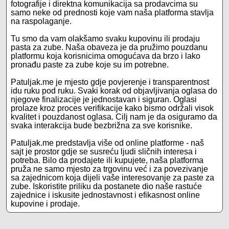
fotografije i direktna komunikacija sa prodavcima su
samo neke od prednosti koje vam naša platforma stavlja
na raspolaganje.
Tu smo da vam olakšamo svaku kupovinu ili prodaju
pasta za zube. Naša obaveza je da pružimo pouzdanu
platformu koja korisnicima omogućava da brzo i lako
pronađu paste za zube koje su im potrebne.
Patuljak.me je mjesto gdje povjerenje i transparentnost
idu ruku pod ruku. Svaki korak od objavljivanja oglasa do
njegove finalizacije je jednostavan i siguran. Oglasi
prolaze kroz proces verifikacije kako bismo održali visok
kvalitet i pouzdanost oglasa. Cilj nam je da osiguramo da
svaka interakcija bude bezbrižna za sve korisnike.
Patuljak.me predstavlja više od online platforme - naš
sajt je prostor gdje se susreću ljudi sličnih interesa i
potreba. Bilo da prodajete ili kupujete, naša platforma
pruža ne samo mjesto za trgovinu već i za povezivanje
sa zajednicom koja dijeli vaše interesovanje za paste za
zube. Iskoristite priliku da postanete dio naše rastuće
zajednice i iskusite jednostavnost i efikasnost online
kupovine i prodaje.