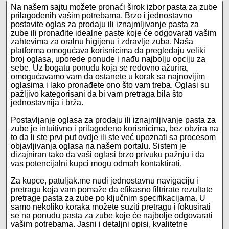
Na našem sajtu možete pronaći širok izbor pasta za zube
prilagođenih vašim potrebama. Brzo i jednostavno
postavite oglas za prodaju ili iznajmljivanje pasta za
zube ili pronađite idealne paste koje će odgovarati vašim
zahtevima za oralnu higijenu i zdravlje zuba. Naša
platforma omogućava korisnicima da pregledaju veliki
broj oglasa, uporede ponude i nađu najbolju opciju za
sebe. Uz bogatu ponudu koja se redovno ažurira,
omogućavamo vam da ostanete u korak sa najnovijim
oglasima i lako pronađete ono što vam treba. Oglasi su
pažljivo kategorisani da bi vam pretraga bila što
jednostavnija i brža.
Postavljanje oglasa za prodaju ili iznajmljivanje pasta za
zube je intuitivno i prilagođeno korisnicima, bez obzira na
to da li ste prvi put ovdje ili ste već upoznati sa procesom
objavljivanja oglasa na našem portalu. Sistem je
dizajniran tako da vaši oglasi brzo privuku pažnju i da
vas potencijalni kupci mogu odmah kontaktirati.
Za kupce, patuljak.me nudi jednostavnu navigaciju i
pretragu koja vam pomaže da efikasno filtrirate rezultate
pretrage pasta za zube po ključnim specifikacijama. U
samo nekoliko koraka možete suziti pretragu i fokusirati
se na ponudu pasta za zube koje će najbolje odgovarati
vašim potrebama. Jasni i detaljni opisi, kvalitetne