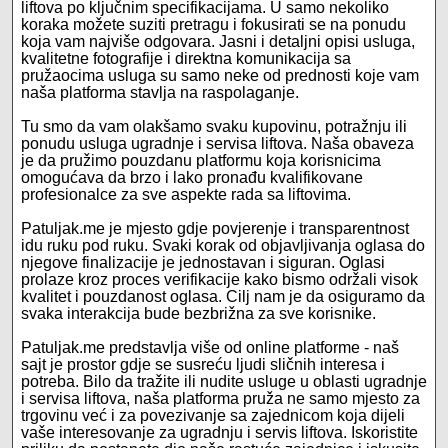
liftova po ključnim specifikacijama. U samo nekoliko
koraka možete suziti pretragu i fokusirati se na ponudu
koja vam najviše odgovara. Jasni i detaljni opisi usluga,
kvalitetne fotografije i direktna komunikacija sa
pružaocima usluga su samo neke od prednosti koje vam
naša platforma stavlja na raspolaganje.
Tu smo da vam olakšamo svaku kupovinu, potražnju ili
ponudu usluga ugradnje i servisa liftova. Naša obaveza
je da pružimo pouzdanu platformu koja korisnicima
omogućava da brzo i lako pronađu kvalifikovane
profesionalce za sve aspekte rada sa liftovima.
Patuljak.me je mjesto gdje povjerenje i transparentnost
idu ruku pod ruku. Svaki korak od objavljivanja oglasa do
njegove finalizacije je jednostavan i siguran. Oglasi
prolaze kroz proces verifikacije kako bismo održali visok
kvalitet i pouzdanost oglasa. Cilj nam je da osiguramo da
svaka interakcija bude bezbrižna za sve korisnike.
Patuljak.me predstavlja više od online platforme - naš
sajt je prostor gdje se susreću ljudi sličnih interesa i
potreba. Bilo da tražite ili nudite usluge u oblasti ugradnje
i servisa liftova, naša platforma pruža ne samo mjesto za
trgovinu već i za povezivanje sa zajednicom koja dijeli
vaše interesovanje za ugradnju i servis liftova. Iskoristite