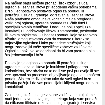
Na našem sajtu možete pronaći širok izbor usluga
ugradnje i servisa liftova prilagođenih vašim potrebama.
Brzo i jednostavno postavite oglas za ponudu ili
potražnju usluga ugradnje, održavanja i servisa liftova.
Naša platforma omogućava korisnicima da pregledaju
veliki broj oglasa, uporede ponude različitih firmi i
specijalizovanih tehničara, i nađu najbolju opciju za
instalaciju ili održavanje liftova u stambenim, poslovnim
ili javnim objektima. Uz bogatu ponudu koja se redovno
ažurira, omogućavamo vam da ostanete u korak sa
najnovijim oglasima i lako pronađete stručnjake koji
mogu zadovoljiti vaše specifične zahteve za liftovima.
Oglasi su pažljivo kategorisani da bi vam pretraga bila
što jednostavnija i brža.
Postavljanje oglasa za ponudu ili potražnju usluga
ugradnje i servisa liftova je intuitivno i prilagođeno
korisnicima, bez obzira na to da li ste prvi put ovdje ili ste
već upoznati sa procesom objavljivanja oglasa na našem
portalu. Sistem je dizajniran tako da vaši oglasi brzo
privuku pažnju i da vas potencijalni klijenti mogu odmah
kontaktirati.
Za one koji traže usluge vezane za liftove, patuljak.me
nudi jednostavnu navigaciju i pretragu koja vam pomaže
da efikasno filtrirate rezultate usluga ugradnje i servisa