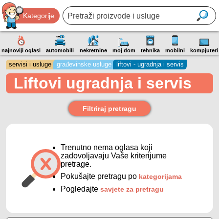
Kategorije
najnoviji oglasi
automobili
nekretnine
moj dom
tehnika
mobilni
kompjuteri
servisi i usluge
građevinske usluge
liftovi - ugradnja i servis
Liftovi ugradnja i servis
Filtriraj pretragu
Trenutno nema oglasa koji
zadovoljavaju Vaše kriterijume
pretrage.
Pokušajte pretragu po
kategorijama
Pogledajte
savjete za pretragu