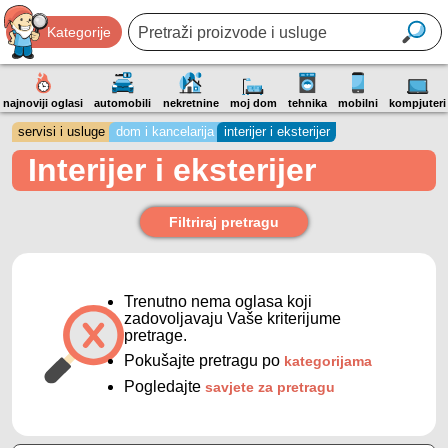
Kategorije
najnoviji oglasi
automobili
nekretnine
moj dom
tehnika
mobilni
kompjuteri
servisi i usluge
dom i kancelarija
interijer i eksterijer
Interijer i eksterijer
Filtriraj pretragu
Trenutno nema oglasa koji
zadovoljavaju Vaše kriterijume
pretrage.
Pokušajte pretragu po
kategorijama
Pogledajte
savjete za pretragu