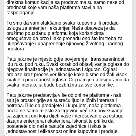
direktna komunikacija sa prodavcima su samo neke od
prednosti koje vam naša platforma stavlja na
raspolaganje.
Tu smo da vam olakšamo svaku kupovinu ili prodaju
usluga za enterijer i eksterijer. Naša obaveza je da
pružimo pouzdanu platformu koja korisnicima
omogućava da brzo i lako pronađu ono što im treba za
uljepšavanje i unapređenje njihovog životnog i radnog
prostora.
Patuljak.me je mjesto gdje povjerenje i transparentnost
idu ruku pod ruku. Svaki korak od objavljivanja oglasa do
njegove finalizacije je jednostavan i siguran. Oglasi
prolaze kroz proces verifikacije kako bismo održali visok
kvalitet i pouzdanost oglasa. Cilj nam je da osiguramo da
svaka interakcija bude bezbrižna za sve korisnike.
Patuljak.me predstavlja više od online platforme - naš
sajt je prostor gdje se susreću ljudi sličnih interesa i
potreba. Bilo da prodajete ili kupujete, naša platforma
pruža ne samo mjesto za trgovinu već i za povezivanje
sa zajednicom koja dijeli vaše interesovanje za usluge
dizajna enterijera i eksterijera. Iskoristite priliku da
postanete dio naše rastuće zajednice i iskusite
jednostavnost i efikasnost online kupovine i prodaje.