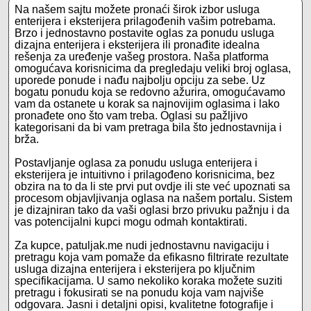
Na našem sajtu možete pronaći širok izbor usluga
enterijera i eksterijera prilagođenih vašim potrebama.
Brzo i jednostavno postavite oglas za ponudu usluga
dizajna enterijera i eksterijera ili pronađite idealna
rešenja za uređenje vašeg prostora. Naša platforma
omogućava korisnicima da pregledaju veliki broj oglasa,
uporede ponude i nađu najbolju opciju za sebe. Uz
bogatu ponudu koja se redovno ažurira, omogućavamo
vam da ostanete u korak sa najnovijim oglasima i lako
pronađete ono što vam treba. Oglasi su pažljivo
kategorisani da bi vam pretraga bila što jednostavnija i
brža.
Postavljanje oglasa za ponudu usluga enterijera i
eksterijera je intuitivno i prilagođeno korisnicima, bez
obzira na to da li ste prvi put ovdje ili ste već upoznati sa
procesom objavljivanja oglasa na našem portalu. Sistem
je dizajniran tako da vaši oglasi brzo privuku pažnju i da
vas potencijalni kupci mogu odmah kontaktirati.
Za kupce, patuljak.me nudi jednostavnu navigaciju i
pretragu koja vam pomaže da efikasno filtrirate rezultate
usluga dizajna enterijera i eksterijera po ključnim
specifikacijama. U samo nekoliko koraka možete suziti
pretragu i fokusirati se na ponudu koja vam najviše
odgovara. Jasni i detaljni opisi, kvalitetne fotografije i