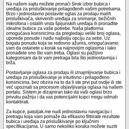
Na našem sajtu možete pronaći širok izbor bubica i
uređaja za prisluškivanje prilagođenih vašim potrebama.
Brzo i jednostavno postavite oglas za prodaju malih
prisluškivača, skrivenih uređaja za snimanje, bežičnih
mikrofona i ostalih vrsta špijunskih uređaja ili pronađite
idealne bubice za vaše potrebe. Naša platforma
omogućava korisnicima da pregledaju veliki broj oglasa,
uporede ponude i nađu najbolju opciju za sebe. Uz
bogatu ponudu koja se redovno ažurira, omogućavamo
vam da ostanete u korak sa najnovijim oglasima i lako
pronađete ono što vam treba. Oglasi su pažljivo
kategorisani da bi vam pretraga bila što jednostavnija i
brža.
Postavljanje oglasa za prodaju ili iznajmljivanje bubica i
uređaja za prisluškivanje je intuitivno i prilagođeno
korisnicima, bez obzira na to da li ste prvi put ovdje ili ste
već upoznati sa procesom objavljivanja oglasa na našem
portalu. Sistem je dizajniran tako da vaši oglasi brzo
privuku pažnju i da vas potencijalni kupci mogu odmah
kontaktirati.
Za kupce, patuljak.me nudi jednostavnu navigaciju i
pretragu koja vam pomaže da efikasno filtrirate rezultate
bubica i uređaja za prisluškivanje po ključnim
specifikacijama. U samo nekoliko koraka možete suziti