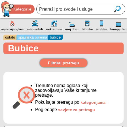
Kategorije
najnoviji oglasi
automobili
nekretnine
moj dom
tehnika
mobilni
kompjuteri
ostalo
špijunska oprema
bubice
Bubice
Filtriraj pretragu
Trenutno nema oglasa koji
zadovoljavaju Vaše kriterijume
pretrage.
Pokušajte pretragu po
kategorijama
Pogledajte
savjete za pretragu