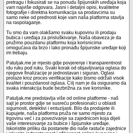
pretragu i fokusirati se na ponudu špijunskih uređaja koja
vam najviše odgovara. Jasni i detaljni opisi, kvalitetne
fotografije i direktna komunikacija sa prodavcima su
samo neke od prednosti koje vam naša platforma stavlja
na raspolaganje.
Tu smo da vam olakšamo svaku kupovinu ili prodaju
bubica i uređaja za prisluškivanje. Naša obaveza je da
pružimo pouzdanu platformu koja korisnicima
omogućava da brzo i lako pronađu špijunske uređaje koji
im trebaju.
Patuljak.me je mjesto gdje povjerenje i transparentnost
idu ruku pod ruku. Svaki korak od objavljivanja oglasa do
njegove finalizacije je jednostavan i siguran. Oglasi
prolaze kroz proces verifikacije kako bismo održali visok
kvalitet i pouzdanost oglasa. Cilj nam je da osiguramo da
svaka interakcija bude bezbrižna za sve korisnike.
Patuljak.me predstavlja više od online platforme - naš
sajt je prostor gdje se susreću profesionalci u oblasti
sigurnosti, detektivi i entuzijasti. Bilo da prodajete ili
kupujete, naša platforma pruža ne samo mjesto za
trgovinu već i za povezivanje sa zajednicom koja dijeli
vaše interesovanje za bubice i špijunske uređaje.
Iskoristite priliku da postanete dio naše rastuće zajednice