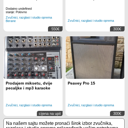
Dodatno undefined
stanje: Polovno
Zvučnici, razglasi i studio oprema
Zvučnici, razglasi i studio oprema
Berane
550€
300€
Prodajem miksetu, dvije
Peavey Pro 15
pecaljke i mp3 karaoke
Zvučnici, razglasi i studio oprema
Zvučnici, razglasi i studio oprema
cijena na upit
300€
Na našem sajtu možete pronaći širok izbor zvučnika,