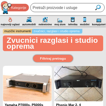
Kategorije
najnoviji oglasi
automobili
nekretnine
moj dom
tehnika
mobilni
kompjuteri
muzički instrumenti
zvučnici, razglasi i studio oprema
Zvucnici razglasi i studio
oprema
Filtriraj pretragu
Yamaha P7000s, P5000s
Phonic Mar 2, 4