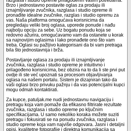
razglasa i studio opreme prilagođenih vašim potrebama.
Brzo i jednostavno postavite oglas za prodaju ili
iznajmljivanje zvučnika, razglasa i studio opreme ili
pronađite idealne zvučnike, razglas i studio opremu za
vas. Naša platforma omogućava korisnicima da
pregledaju veliki broj oglasa, uporede ponude i nađu
najbolju opciju za sebe. Uz bogatu ponudu koja se
redovno ažurira, omogućavamo vam da ostanete u korak
sa najnovijim oglasima i lako pronađete ono što vam
treba. Oglasi su pažljivo kategorisani da bi vam pretraga
bila što jednostavnija i brža.
Postavljanje oglasa za prodaju ili iznajmljivanje
zvučnika, razglasa i studio opreme je intuitivno i
prilagođeno korisnicima, bez obzira na to da li ste prvi put
ovdje ili ste već upoznati sa procesom objavljivanja
oglasa na našem portalu. Sistem je dizajniran tako da
vaši oglasi brzo privuku pažnju i da vas potencijalni kupci
mogu odmah kontaktirati.
Za kupce, patuljak.me nudi jednostavnu navigaciju i
pretragu koja vam pomaže da efikasno filtrirate rezultate
zvučnika, razglasa i studio opreme po ključnim
specifikacijama. U samo nekoliko koraka možete suziti
pretragu i fokusirati se na ponudu zvučnika, razglasa i
studio opreme koja vam najviše odgovara. Jasni i detaljni
opisi, kvalitetne fotografije i direktna komunikacija sa