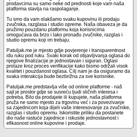
prodavcima su samo neke od prednosti koje vam naša
platforma stavlja na raspolaganje.
Tu smo da vam olakšamo svaku kupovinu ili prodaju
zvučnika, razglasa i studio opreme. Naša obaveza je da
pružimo pouzdanu platformu koja korisnicima
omogućava da brzo i lako pronađu zvučnike, razglas i
studio opremu koji im trebaju.
Patuljak.me je mjesto gdje povjerenje i transparentnost
idu ruku pod ruku. Svaki korak od objavljivanja oglasa do
njegove finalizacije je jednostavan i siguran. Oglasi
prolaze kroz proces verifikacije kako bismo održali visok
kvalitet i pouzdanost oglasa. Cilj nam je da osiguramo da
svaka interakcija bude bezbrižna za sve korisnike.
Patuljak.me predstavlja više od online platforme - naš
sajt je prostor gdje se susreću ljudi sličnih interesa i
potreba. Bilo da prodajete ili kupujete, naša platforma
pruža ne samo mjesto za trgovinu već i za povezivanje
sa zajednicom koja dijeli vaše interesovanje za zvučnike,
razglas i studio opremu. Iskoristite priliku da postanete
dio naše rastuće zajednice i iskusite jednostavnost i
efikasnost online kupovine i prodaje.