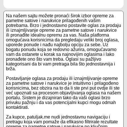
Na našem sajtu možete pronaći širok izbor opreme za
pametne satove i narukvice prilagođenih vašim
potrebama. Brzo i jednostavno postavite oglas za prodaju
ili iznajmljivanje opreme za pametne satove i narukvice
ili pronađite idealnu opremu za vas. Naša platforma
omogućava korisnicima da pregledaju veliki broj oglasa,
uporede ponude i nađu najbolju opciju za sebe. Uz
bogatu ponudu koja se redovno ažurira, omogućavamo
vam da ostanete u korak sa najnovijim oglasima i lako
pronađete ono što vam treba. Oglasi su pažljivo
kategorisani da bi vam pretraga bila što jednostavnija i
brža.
Postavljanje oglasa za prodaju ili iznajmljivanje opreme
za pametne satove i narukvice je intuitivno i prilagođeno
korisnicima, bez obzira na to da li ste prvi put ovdje ili ste
već upoznati sa procesom objavljivanja oglasa na našem
portalu. Sistem je dizajniran tako da vaši oglasi brzo
privuku pažnju i da vas potencijalni kupci mogu odmah
kontaktirati.
Za kupce, patuljak.me nudi jednostavnu navigaciju i
pretragu koja vam pomaže da efikasno filtrirate rezultate
opreme za pametne satove i narukvice po ključnim