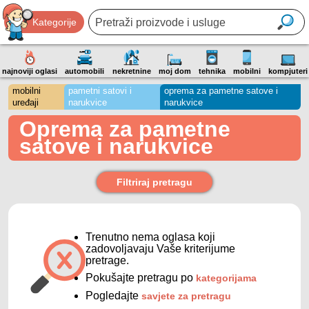
Kategorije
najnoviji oglasi
automobili
nekretnine
moj dom
tehnika
mobilni
kompjuteri
mobilni
pametni satovi i
oprema za pametne satove i
uređaji
narukvice
narukvice
Oprema za pametne
satove i narukvice
Filtriraj pretragu
Trenutno nema oglasa koji
zadovoljavaju Vaše kriterijume
pretrage.
Pokušajte pretragu po
kategorijama
Pogledajte
savjete za pretragu