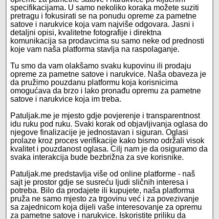
specifikacijama. U samo nekoliko koraka možete suziti
pretragu i fokusirati se na ponudu opreme za pametne
satove i narukvice koja vam najviše odgovara. Jasni i
detaljni opisi, kvalitetne fotografije i direktna
komunikacija sa prodavcima su samo neke od prednosti
koje vam naša platforma stavlja na raspolaganje.
Tu smo da vam olakšamo svaku kupovinu ili prodaju
opreme za pametne satove i narukvice. Naša obaveza je
da pružimo pouzdanu platformu koja korisnicima
omogućava da brzo i lako pronađu opremu za pametne
satove i narukvice koja im treba.
Patuljak.me je mjesto gdje povjerenje i transparentnost
idu ruku pod ruku. Svaki korak od objavljivanja oglasa do
njegove finalizacije je jednostavan i siguran. Oglasi
prolaze kroz proces verifikacije kako bismo održali visok
kvalitet i pouzdanost oglasa. Cilj nam je da osiguramo da
svaka interakcija bude bezbrižna za sve korisnike.
Patuljak.me predstavlja više od online platforme - naš
sajt je prostor gdje se susreću ljudi sličnih interesa i
potreba. Bilo da prodajete ili kupujete, naša platforma
pruža ne samo mjesto za trgovinu već i za povezivanje
sa zajednicom koja dijeli vaše interesovanje za opremu
za pametne satove i narukvice. Iskoristite priliku da