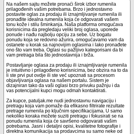
Na našem sajtu možete pronaći širok izbor rumenila
prilagođenih vašim potrebama. Brzo i jednostavno
postavite oglas za prodaju ili iznajmljivanje rumenila ili
pronađite idealna rumenila koja će odgovarati vašem
tonu kože i stilu šminkanja. Naša platforma omogućava
korisnicima da pregledaju veliki broj oglasa, uporede
ponude i nađu najbolju opciju za sebe. Uz bogatu
ponudu koja se redovno ažurira, omogućavamo vam da
ostanete u korak sa najnovijim oglasima i lako pronađete
ono što vam treba. Oglasi su pažljivo kategorisani da bi
vam pretraga bila što jednostavnija i brža.
Postavljanje oglasa za prodaju ili iznajmljivanje rumenila
je intuitivno i prilagođeno korisnicima, bez obzira na to da
li ste prvi put ovdje ili ste već upoznati sa procesom
objavljivanja oglasa na našem portalu. Sistem je
dizajniran tako da vaši oglasi brzo privuku pažnju i da
vas potencijalni kupci mogu odmah kontaktirati.
Za kupce, patuljak.me nudi jednostavnu navigaciju i
pretragu koja vam pomaže da efikasno filtrirate rezultate
pretrage rumenila po ključnim specifikacijama. U samo
nekoliko koraka možete suziti pretragu i fokusirati se na
ponudu rumenila koja će savršeno odgovarati vašim
potrebama. Jasni i detaljni opisi, kvalitetne fotografije i
direktna komunikacija sa prodavcima su samo neke od