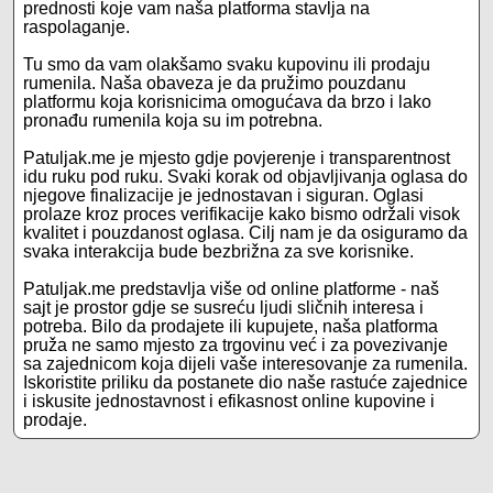
prednosti koje vam naša platforma stavlja na
raspolaganje.
Tu smo da vam olakšamo svaku kupovinu ili prodaju
rumenila. Naša obaveza je da pružimo pouzdanu
platformu koja korisnicima omogućava da brzo i lako
pronađu rumenila koja su im potrebna.
Patuljak.me je mjesto gdje povjerenje i transparentnost
idu ruku pod ruku. Svaki korak od objavljivanja oglasa do
njegove finalizacije je jednostavan i siguran. Oglasi
prolaze kroz proces verifikacije kako bismo održali visok
kvalitet i pouzdanost oglasa. Cilj nam je da osiguramo da
svaka interakcija bude bezbrižna za sve korisnike.
Patuljak.me predstavlja više od online platforme - naš
sajt je prostor gdje se susreću ljudi sličnih interesa i
potreba. Bilo da prodajete ili kupujete, naša platforma
pruža ne samo mjesto za trgovinu već i za povezivanje
sa zajednicom koja dijeli vaše interesovanje za rumenila.
Iskoristite priliku da postanete dio naše rastuće zajednice
i iskusite jednostavnost i efikasnost online kupovine i
prodaje.