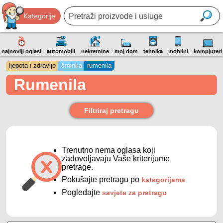
Kategorije
najnoviji oglasi
automobili
nekretnine
moj dom
tehnika
mobilni
kompjuteri
ljepota i zdravlje
šminka
rumenila
Rumenila
Filtriraj pretragu
Trenutno nema oglasa koji
zadovoljavaju Vaše kriterijume
pretrage.
Pokušajte pretragu po
kategorijama
Pogledajte
savjete za pretragu