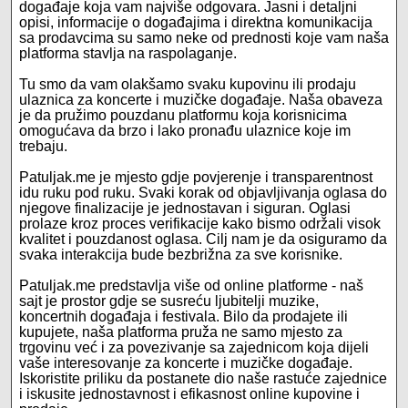
događaje koja vam najviše odgovara. Jasni i detaljni
opisi, informacije o događajima i direktna komunikacija
sa prodavcima su samo neke od prednosti koje vam naša
platforma stavlja na raspolaganje.
Tu smo da vam olakšamo svaku kupovinu ili prodaju
ulaznica za koncerte i muzičke događaje. Naša obaveza
je da pružimo pouzdanu platformu koja korisnicima
omogućava da brzo i lako pronađu ulaznice koje im
trebaju.
Patuljak.me je mjesto gdje povjerenje i transparentnost
idu ruku pod ruku. Svaki korak od objavljivanja oglasa do
njegove finalizacije je jednostavan i siguran. Oglasi
prolaze kroz proces verifikacije kako bismo održali visok
kvalitet i pouzdanost oglasa. Cilj nam je da osiguramo da
svaka interakcija bude bezbrižna za sve korisnike.
Patuljak.me predstavlja više od online platforme - naš
sajt je prostor gdje se susreću ljubitelji muzike,
koncertnih događaja i festivala. Bilo da prodajete ili
kupujete, naša platforma pruža ne samo mjesto za
trgovinu već i za povezivanje sa zajednicom koja dijeli
vaše interesovanje za koncerte i muzičke događaje.
Iskoristite priliku da postanete dio naše rastuće zajednice
i iskusite jednostavnost i efikasnost online kupovine i