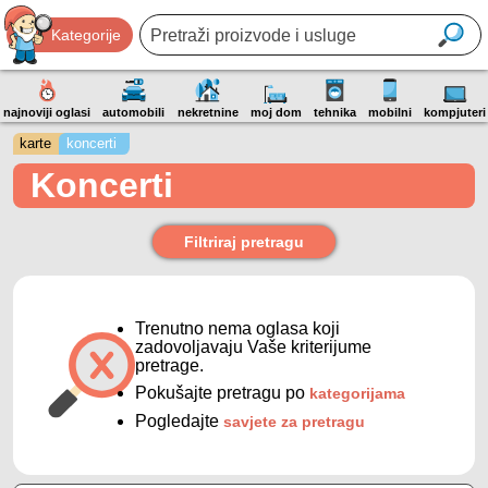
Kategorije
najnoviji oglasi
automobili
nekretnine
moj dom
tehnika
mobilni
kompjuteri
karte
koncerti
Koncerti
Filtriraj pretragu
Trenutno nema oglasa koji
zadovoljavaju Vaše kriterijume
pretrage.
Pokušajte pretragu po
kategorijama
Pogledajte
savjete za pretragu