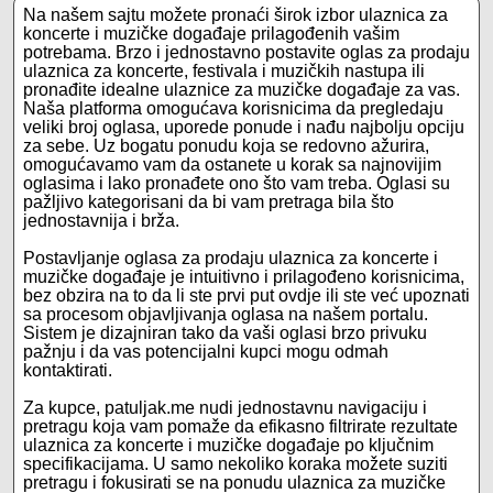
Na našem sajtu možete pronaći širok izbor ulaznica za
koncerte i muzičke događaje prilagođenih vašim
potrebama. Brzo i jednostavno postavite oglas za prodaju
ulaznica za koncerte, festivala i muzičkih nastupa ili
pronađite idealne ulaznice za muzičke događaje za vas.
Naša platforma omogućava korisnicima da pregledaju
veliki broj oglasa, uporede ponude i nađu najbolju opciju
za sebe. Uz bogatu ponudu koja se redovno ažurira,
omogućavamo vam da ostanete u korak sa najnovijim
oglasima i lako pronađete ono što vam treba. Oglasi su
pažljivo kategorisani da bi vam pretraga bila što
jednostavnija i brža.
Postavljanje oglasa za prodaju ulaznica za koncerte i
muzičke događaje je intuitivno i prilagođeno korisnicima,
bez obzira na to da li ste prvi put ovdje ili ste već upoznati
sa procesom objavljivanja oglasa na našem portalu.
Sistem je dizajniran tako da vaši oglasi brzo privuku
pažnju i da vas potencijalni kupci mogu odmah
kontaktirati.
Za kupce, patuljak.me nudi jednostavnu navigaciju i
pretragu koja vam pomaže da efikasno filtrirate rezultate
ulaznica za koncerte i muzičke događaje po ključnim
specifikacijama. U samo nekoliko koraka možete suziti
pretragu i fokusirati se na ponudu ulaznica za muzičke