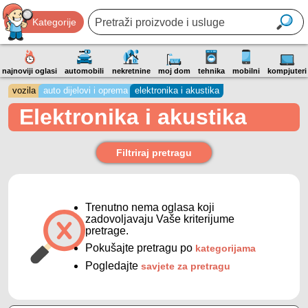
Kategorije
najnoviji oglasi
automobili
nekretnine
moj dom
tehnika
mobilni
kompjuteri
vozila
auto dijelovi i oprema
elektronika i akustika
Elektronika i akustika
Filtriraj pretragu
Trenutno nema oglasa koji
zadovoljavaju Vaše kriterijume
pretrage.
Pokušajte pretragu po
kategorijama
Pogledajte
savjete za pretragu