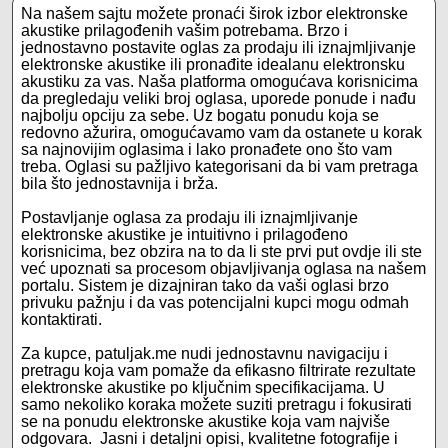
Na našem sajtu možete pronaći širok izbor elektronske
akustike prilagođenih vašim potrebama. Brzo i
jednostavno postavite oglas za prodaju ili iznajmljivanje
elektronske akustike ili pronađite idealanu elektronsku
akustiku za vas. Naša platforma omogućava korisnicima
da pregledaju veliki broj oglasa, uporede ponude i nađu
najbolju opciju za sebe. Uz bogatu ponudu koja se
redovno ažurira, omogućavamo vam da ostanete u korak
sa najnovijim oglasima i lako pronađete ono što vam
treba. Oglasi su pažljivo kategorisani da bi vam pretraga
bila što jednostavnija i brža.
Postavljanje oglasa za prodaju ili iznajmljivanje
elektronske akustike je intuitivno i prilagođeno
korisnicima, bez obzira na to da li ste prvi put ovdje ili ste
već upoznati sa procesom objavljivanja oglasa na našem
portalu. Sistem je dizajniran tako da vaši oglasi brzo
privuku pažnju i da vas potencijalni kupci mogu odmah
kontaktirati.
Za kupce, patuljak.me nudi jednostavnu navigaciju i
pretragu koja vam pomaže da efikasno filtrirate rezultate
elektronske akustike po ključnim specifikacijama. U
samo nekoliko koraka možete suziti pretragu i fokusirati
se na ponudu elektronske akustike koja vam najviše
odgovara. Jasni i detaljni opisi, kvalitetne fotografije i