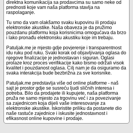
direktna komunikacija sa prodavcima su samo neke od
prednosti koje vam naša platforma stavlja na
raspolaganje.
Tu smo da vam olakšamo svaku kupovinu ili prodaju
elektronske akustike. Naša obaveza je da pružimo
pouzdanu platformu koja korisnicima omogućava da brzo
i lako pronađu elektronsku akustiku koje im trebaju.
Patuljak.me je mjesto gdje povjerenje i transparentnost
idu ruku pod ruku. Svaki korak od objavljivanja oglasa do
njegove finalizacije je jednostavan i siguran. Oglasi
prolaze kroz proces verifikacije kako bismo održali visok
kvalitet i pouzdanost oglasa. Cilj nam je da osiguramo da
svaka interakcija bude bezbrižna za sve korisnike.
Patuljak.me predstavlja više od online platforme - naš
sajt je prostor gdje se susreću ljudi sličnih interesa i
potreba. Bilo da prodajete ili kupujete, naša platforma
pruža ne samo mjesto za trgovinu već i za povezivanje
sa zajednicom koja dijeli vaše interesovanje za
elektronske akustike. Iskoristite priliku da postanete dio
naše rastuće zajednice i iskusite jednostavnost i
efikasnost online kupovine i prodaje.