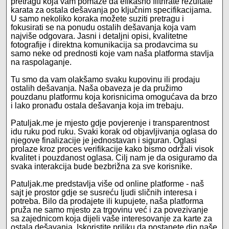
pretragu koja vam pomaže da efikasno filtrirate rezultate
karata za ostala dešavanja po ključnim specifikacijama.
U samo nekoliko koraka možete suziti pretragu i
fokusirati se na ponudu ostalih dešavanja koja vam
najviše odgovara. Jasni i detaljni opisi, kvalitetne
fotografije i direktna komunikacija sa prodavcima su
samo neke od prednosti koje vam naša platforma stavlja
na raspolaganje.
Tu smo da vam olakšamo svaku kupovinu ili prodaju
ostalih dešavanja. Naša obaveza je da pružimo
pouzdanu platformu koja korisnicima omogućava da brzo
i lako pronađu ostala dešavanja koja im trebaju.
Patuljak.me je mjesto gdje povjerenje i transparentnost
idu ruku pod ruku. Svaki korak od objavljivanja oglasa do
njegove finalizacije je jednostavan i siguran. Oglasi
prolaze kroz proces verifikacije kako bismo održali visok
kvalitet i pouzdanost oglasa. Cilj nam je da osiguramo da
svaka interakcija bude bezbrižna za sve korisnike.
Patuljak.me predstavlja više od online platforme - naš
sajt je prostor gdje se susreću ljudi sličnih interesa i
potreba. Bilo da prodajete ili kupujete, naša platforma
pruža ne samo mjesto za trgovinu već i za povezivanje
sa zajednicom koja dijeli vaše interesovanje za karte za
ostala dešavanja. Iskoristite priliku da postanete dio naše