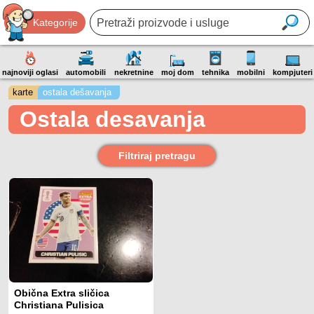
Kategorije
najnoviji oglasi
automobili
nekretnine
moj dom
tehnika
mobilni
kompjuteri
karte
ostala dešavanja
Ostala desavanja
Filtriraj pretragu
Obična Extra sličica
Christiana Pulisica