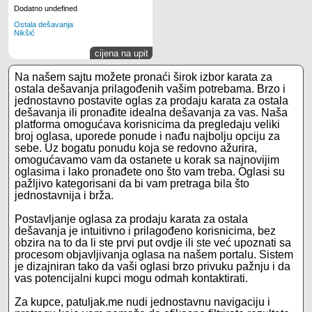
Dodatno undefined
Ostala dešavanja
Nikšić
cijena na upit
Na našem sajtu možete pronaći širok izbor karata za
ostala dešavanja prilagođenih vašim potrebama. Brzo i
jednostavno postavite oglas za prodaju karata za ostala
dešavanja ili pronađite idealna dešavanja za vas. Naša
platforma omogućava korisnicima da pregledaju veliki
broj oglasa, uporede ponude i nađu najbolju opciju za
sebe. Uz bogatu ponudu koja se redovno ažurira,
omogućavamo vam da ostanete u korak sa najnovijim
oglasima i lako pronađete ono što vam treba. Oglasi su
pažljivo kategorisani da bi vam pretraga bila što
jednostavnija i brža.
Postavljanje oglasa za prodaju karata za ostala
dešavanja je intuitivno i prilagođeno korisnicima, bez
obzira na to da li ste prvi put ovdje ili ste već upoznati sa
procesom objavljivanja oglasa na našem portalu. Sistem
je dizajniran tako da vaši oglasi brzo privuku pažnju i da
vas potencijalni kupci mogu odmah kontaktirati.
Za kupce, patuljak.me nudi jednostavnu navigaciju i